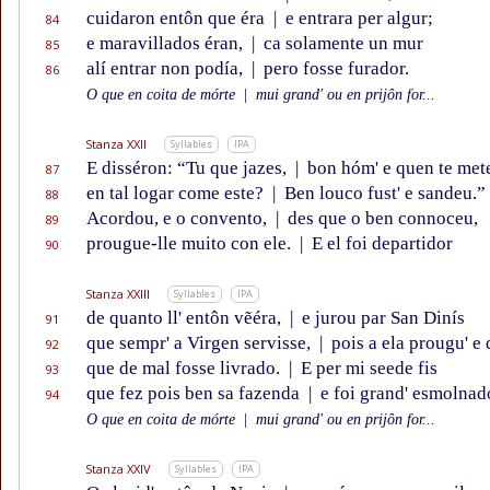
cuidaron entôn que éra
|
e entrara per algur;
84
e maravillados éran,
|
ca solamente un mur
85
alí entrar non podía,
|
pero fosse furador.
86
O que en coita de mórte
|
mui grand' ou en prijôn for...
Stanza XXII
Syllables
IPA
E disséron: “Tu que jazes,
|
bon hóm' e quen te met
87
en tal logar come este?
|
Ben louco fust' e sandeu.”
88
Acordou, e o convento,
|
des que o ben connoceu,
89
prougue-lle muito con ele.
|
E el foi departidor
90
Stanza XXIII
Syllables
IPA
de quanto ll' entôn vẽéra,
|
e jurou par San Dinís
91
que sempr' a Virgen servisse,
|
pois a ela prougu' e 
92
que de mal fosse livrado.
|
E per mi seede fis
93
que fez pois ben sa fazenda
|
e foi grand' esmolnad
94
O que en coita de mórte
|
mui grand' ou en prijôn for...
Stanza XXIV
Syllables
IPA