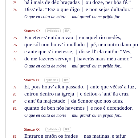
há i mais de déz braçadas
|
ou doze, per bõa fé.”
73
Diss' ela: “Faz o que digo
|
e non sejas dultador.”
74
O que en coita de mórte
|
mui grand' ou en prijôn for...
Stanza XIX
Syllables
IPA
E meteu-s' entôn a vao
|
en aquel río medês,
75
que sól non houv' i mollado
|
pé, nen outro dano pr
76
e ante que s' i metesse,
|
disse-ll' ela entôn: “Ves,
77
de me fazeres serviço
|
haverás mais méu amor.”
78
O que en coita de mórte
|
mui grand' ou en prijôn for...
Stanza XX
Syllables
IPA
El, pois houv' alên passado,
|
ante que vẽéss' a luz,
79
entrou dentro na igreja
|
e deitou-s' ant' ũa cruz
80
e ant' ũa majestade
|
da Sennor que nos aduz
81
quanto de ben nós havemos
|
e nos é defendedor.
82
O que en coita de mórte
|
mui grand' ou en prijôn for...
Stanza XXI
Syllables
IPA
Entraron entôn os frades
|
nas matinas, e tafur
83