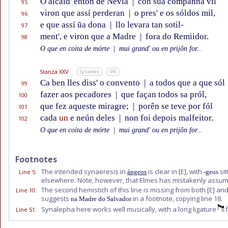
O alcaid' entôn de Nevia
|
con súa companna vil
95
viron que assí perderan
|
o pres' e os sóldos mil,
96
e que assí ũa dona
|
llo levara tan sotil-
97
ment', e viron que a Madre
|
fora do Remiidor.
98
O que en coita de mórte
|
mui grand' ou en prijôn for...
Stanza XXV
Syllables
IPA
Ca ben lles diss' o convento
|
a todos que a que sól
99
fazer aos pecadores
|
que façan todos sa pról,
100
que fez aqueste miragre;
|
porên se teve por fól
101
cada
un
e neún deles
|
non foi depois malfeitor.
102
O que en coita de mórte
|
mui grand' ou en prijôn for...
Footnotes
The intended synaeresis in
is clear in
[E]
, with
sit
Line 5
:
ángeos
-geos
elsewhere. Note, however, that Elmes has mistakenly assu
The second hemistich of this line is missing from both
[E]
an
Line 10
:
suggests
in a footnote, copying line 18.
na Madre do Salvador
Synalepha here works well musically, with a long ligature
f
Line 51
: