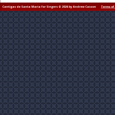
Cantigas de Santa Maria for Singers © 2026 by Andrew Casson
Terms of