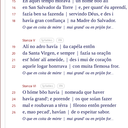
En aquel tempo morava
|
un hóme bõo alí
15
en San Salvador da Torre
|
e, per quant' éu aprendí,
16
fazía ben sa fazenda
|
servindo Déus, e des i
17
havía gran confïança
|
na Madre do Salvador.
18
O que en coita de mórte
|
mui grand' ou en prijôn for...
Stanza V
Syllables
IPA
Alí no adro havía
|
ũa capéla entôn
19
da Santa Virgen, e sempre
|
fazía sa oraçôn
20
est' hóm' alí ameúde,
|
des i mui de coraçôn
21
aquele logar honrrava
|
con muita flemosa fror.
22
O que en coita de mórte
|
mui grand' ou en prijôn for...
Stanza VI
Syllables
IPA
O hóme bõo havía
|
nomeada que haver
23
havía grand'; e porende
|
os que soían fazer
24
mal e roubavan a térra
|
fôrono entôn prender
25
e, mao pecad', havían
|
de o espeitar sabor.
26
O que en coita de mórte
|
mui grand' ou en prijôn for...