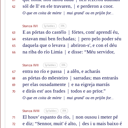
sól de ll' en ele travaren,
|
e perderon a coor.
62
O que en coita de mórte
|
mui grand' ou en prijôn for...
Stanza XVI
Syllables
IPA
E as pórtas do castélo
|
fórtes, com' aprendí éu,
63
estavan mui ben fechadas;
|
pero pelo poder séu
64
daquela que o levava
|
abriron-s', e con el déu
65
na riba do río Limia
|
e disse: “Méu servidor,
66
Stanza XVII
Syllables
IPA
entra no río e passa
|
a alên, e acharás
67
as pórtas do mõesteiro
|
sarradas; mas entrarás
68
per elas ousadamente
|
e na eigreja marrás
69
e dirás est' aos frades
|
todos e ao prïor.”
70
O que en coita de mórte
|
mui grand' ou en prijôn for...
Stanza XVIII
Syllables
IPA
El houv' espanto do río,
|
non ousou i meter pé
71
e diz; “Sennor, muit' é alto,
|
des i u mais baixo é
72