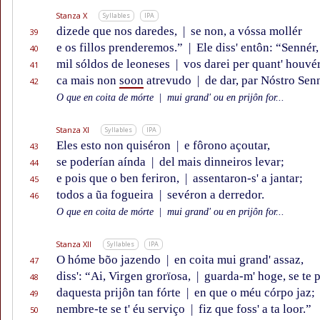
Stanza X
Syllables
IPA
dizede que nos daredes,
|
se non, a vóssa mollér
39
e os fillos prenderemos.”
|
Ele diss' entôn: “Sennér,
40
mil sóldos de leoneses
|
vos darei per quant' houvér
41
ca mais non
soon
atrevudo
|
de dar, par Nóstro Sen
42
O que en coita de mórte
|
mui grand' ou en prijôn for...
Stanza XI
Syllables
IPA
Eles esto non quiséron
|
e fôrono açoutar,
43
se poderían aínda
|
del mais dinneiros levar;
44
e pois que o ben feriron,
|
assentaron-s' a jantar;
45
todos a ũa fogueira
|
sevéron a derredor.
46
O que en coita de mórte
|
mui grand' ou en prijôn for...
Stanza XII
Syllables
IPA
O hóme bõo jazendo
|
en coita mui grand' assaz,
47
diss': “Ai, Virgen grorïosa,
|
guarda-m' hoge, se te p
48
daquesta prijôn tan fórte
|
en que o méu córpo jaz;
49
nembre-te se t' éu serviço
|
fiz que foss' a ta loor.”
50