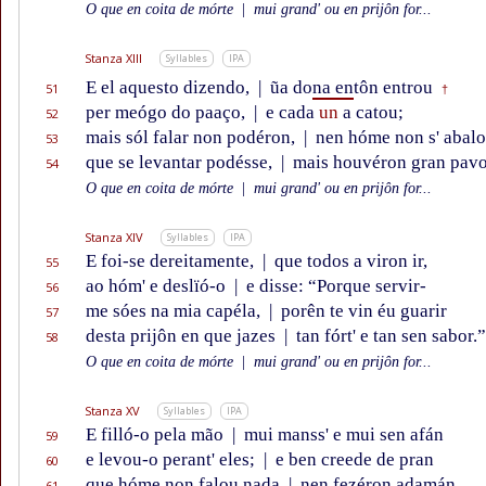
O que en coita de mórte
|
mui grand' ou en prijôn for...
Stanza XIII
Syllables
IPA
E el aquesto dizendo,
|
ũa do
na en
tôn entrou
51
†
per meógo do paaço,
|
e cada
un
a catou;
52
mais sól falar non podéron,
|
nen hóme non s' abal
53
que se levantar podésse,
|
mais houvéron gran pavo
54
O que en coita de mórte
|
mui grand' ou en prijôn for...
Stanza XIV
Syllables
IPA
E foi-se dereitamente,
|
que todos a viron ir,
55
ao hóm' e deslïó-o
|
e disse: “Porque servir-
56
me sóes na mia capéla,
|
porên te vin éu guarir
57
desta prijôn en que jazes
|
tan fórt' e tan sen sabor.”
58
O que en coita de mórte
|
mui grand' ou en prijôn for...
Stanza XV
Syllables
IPA
E filló-o pela mão
|
mui manss' e mui sen afán
59
e levou-o perant' eles;
|
e ben creede de pran
60
que hóme non falou nada
|
nen fezéron adamán
61