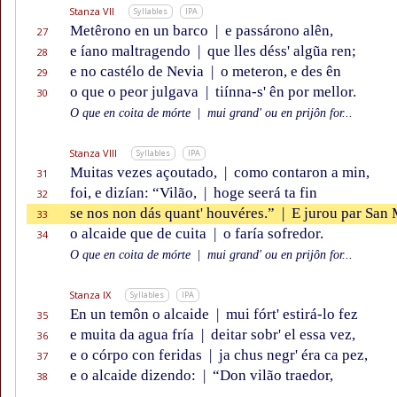
Stanza VII
Syllables
IPA
Metêrono en un barco
|
e passárono alên,
27
e íano maltragendo
|
que lles déss' algũa ren;
28
e no castélo de Nevia
|
o meteron, e des ên
29
o que o peor julgava
|
tiínna-s' ên por mellor.
30
O que en coita de mórte
|
mui grand' ou en prijôn for...
Stanza VIII
Syllables
IPA
Muitas vezes açoutado,
|
como contaron a min,
31
foi, e dizían: “Vilão,
|
hoge seerá ta fin
32
se nos non dás quant' houvéres.”
|
E jurou par San 
33
o alcaide que de cuita
|
o faría sofredor.
34
O que en coita de mórte
|
mui grand' ou en prijôn for...
Stanza IX
Syllables
IPA
En un temôn o alcaide
|
mui fórt' estirá-lo fez
35
e muita da agua fría
|
deitar sobr' el essa vez,
36
e o córpo con feridas
|
ja chus negr' éra ca pez,
37
e o alcaide dizendo:
|
“Don vilão traedor,
38