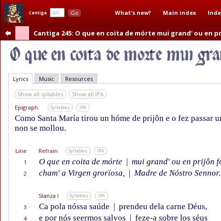
What's new?
Main index
Inde
Go
Cantiga
Cantiga 245
: O que en coita de mórte mui grand' ou en pr
Lyrics
Music
Resources
Show all syllables
Show all IPA
Epigraph
Syllables
IPA
Como Santa María tirou un hóme de prijôn e o fez passar un
non se mollou.
Line
Refrain
Syllables
IPA
O que en coita de mórte
|
mui grand' ou en prijôn fo
1
cham' a Virgen grorïosa,
|
Madre de Nóstro Sennor.
2
Stanza I
Syllables
IPA
Ca pola nóssa saúde
|
prendeu dela carne Déus,
3
e por nós seermos salvos
|
feze-a sobre los séus
4