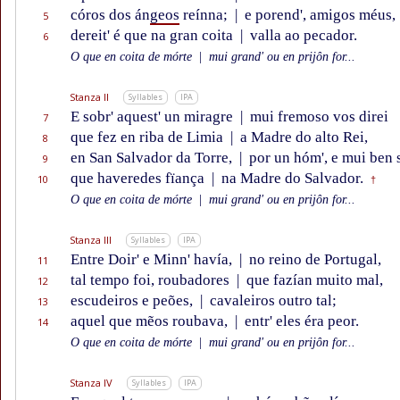
córos dos án
geos
reínna;
|
e porend', amigos méus,
5
dereit' é que na gran coita
|
valla ao pecador.
6
O que en coita de mórte
|
mui grand' ou en prijôn for...
Stanza II
Syllables
IPA
E sobr' aquest' un miragre
|
mui fremoso vos direi
7
que fez en riba de Limia
|
a Madre do alto Rei,
8
en San Salvador da Torre,
|
por un hóm', e mui ben 
9
que haveredes fïança
|
na Madre do Salvador.
10
†
O que en coita de mórte
|
mui grand' ou en prijôn for...
Stanza III
Syllables
IPA
Entre Doir' e Minn' havía,
|
no reino de Portugal,
11
tal tempo foi, roubadores
|
que fazían muito mal,
12
escudeiros e peões,
|
cavaleiros outro tal;
13
aquel que mẽos roubava,
|
entr' eles éra peor.
14
O que en coita de mórte
|
mui grand' ou en prijôn for...
Stanza IV
Syllables
IPA