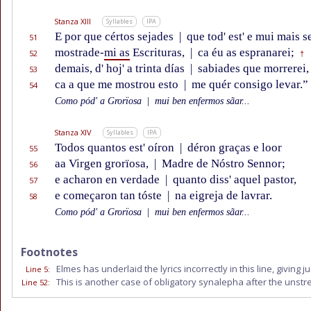
Stanza XIII
Syllables
IPA
E por que cértos sejades
|
que tod' est' e mui mais se
51
mostrade-
mi as
Escrituras,
|
ca éu as espranarei;
52
†
demais, d' hoj' a trinta días
|
sabiades que morrerei,
53
ca a que me mostrou esto
|
me quér consigo levar.”
54
Como pód' a Grorïosa
|
mui ben enfermos sãar...
Stanza XIV
Syllables
IPA
Todos quantos est' oíron
|
déron graças e loor
55
aa Virgen grorïosa,
|
Madre de Nóstro Sennor;
56
e acharon en verdade
|
quanto diss' aquel pastor,
57
e começaron tan tóste
|
na eigreja de lavrar.
58
Como pód' a Grorïosa
|
mui ben enfermos sãar...
Footnotes
Elmes has underlaid the lyrics incorrectly in this line, giving j
Line 5
:
This is another case of obligatory synalepha after the uns
Line 52
: