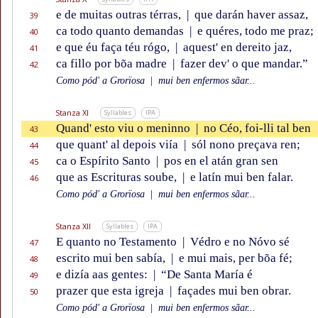
e de muitas outras térras,
|
que darán haver assaz,
39
ca todo quanto demandas
|
e quéres, todo me praz;
40
e que éu faça téu rógo,
|
aquest' en dereito jaz,
41
ca fillo por bõa madre
|
fazer dev' o que mandar.”
42
Como pód' a Grorïosa
|
mui ben enfermos sãar...
Stanza XI
Syllables
IPA
Quand' esto viu o meninno
|
no Céo, foi-lli tal ben
43
que quant' al depois viía
|
sól nono preçava ren;
44
ca o Espírito Santo
|
pos en el atán gran sen
45
que as Escrituras soube,
|
e latín mui ben falar.
46
Como pód' a Grorïosa
|
mui ben enfermos sãar...
Stanza XII
Syllables
IPA
E quanto no Testamento
|
Védro e no Nóvo sé
47
escrito mui ben sabía,
|
e mui mais, per bõa fé;
48
e dizía aas gentes:
|
“De Santa María é
49
prazer que esta igreja
|
façades mui ben obrar.
50
Como pód' a Grorïosa
|
mui ben enfermos sãar...