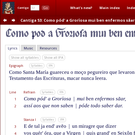
What's new?
Main index
Inde
Go
Cantiga
Cantiga 53
: Como pód' a Grorïosa mui ben enfermos sãar
Lyrics
Music
Resources
Show all syllables
Show all IPA
Epigraph
Syllables
IPA
Como Santa María guareceu o moço pegureiro que levaron a
Testamento das Escrituras, macar nunca leera.
Line
Refrain
Syllables
IPA
Como pód' a Grorïosa
|
mui ben enfermos sãar,
1
assí aos que non saben
|
póde todo saber dar.
2
Stanza I
Syllables
IPA
E de tal ja end' avẽo
|
un miragre que dizer
3
vos quér' óra, que a Virgen
|
quis grand' en Seixôn f
4