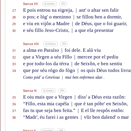
Stanza VII
Syllables
IPA
E pois entrou na eigreja,
|
ant' o altar sen falir
27
o pos; e lóg' o meninno
|
se fillou ben a dormir,
28
e viu en vijôn a Madre
|
de Déus, que o foi guarir,
29
e séu fillo Jeso-Cristo,
|
a que ela presentar
30
Stanza VIII
Syllables
IPA
a alma en Paraíso
|
foi dele. E alá viu
31
que a Virgen a séu Fillo
|
mercee por el pediu
32
e por todo-los da térra
|
de Seixôn, e ben sentiu
33
que por séu rógo do fógo
|
os quis Déus todos livrar
34
Como pód' a Grorïosa
|
mui ben enfermos sãar...
Stanza IX
Syllables
IPA
E oiu mais que a Virgen
|
diss' a Déus esta razôn:
35
“Fillo, esta mia capéla
|
que é tan póbr' en Seixôn,
36
fas tu que seja ben feita.”
|
E el lle respôs entôn:
37
“Madr', éu farei i as gentes
|
vĩir ben dalend' o mar
38
Stanza X
Syllables
IPA