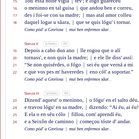
Tod' essa noite vigía
|
tev'; e lógo guareceu
15
o meninno en tal guisa
|
que andou ben e correu,
16
des i foi-se con sa madre;
|
mas atal amor colleu
17
daquel logar u sãara,
|
que se quis lógu' i tornar.
18
Como pód' a Grorïosa
|
mui ben enfermos sãar...
Stanza V
Syllables
IPA
Depois a cabo dun ano
|
lle rogou que o alí
19
tornass', e non quis la madre;
|
e ele lle diss' assí:
20
“Se non quisérdes, o fógo
|
sei éu que verná a mi
21
e que vos pes m' haveredes
|
eno cól' a soportar.”
22
Como pód' a Grorïosa
|
mui ben enfermos sãar...
Stanza VI
Syllables
IPA
Dizend' aquest' o meninno,
|
o fógu' en el salto déu,
23
e travou lógu' en sa madre,
|
dizendo: “Ai éu, ai éu!
24
E ela o en séu cólo
|
fillou, com' aprendí éu,
25
e a Seixôn de caminno
|
começou tóste d' andar.
26
Como pód' a Grorïosa
|
mui ben enfermos sãar...