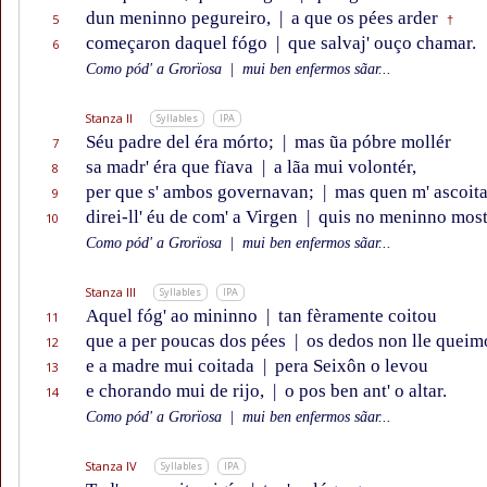
dun meninno pegureiro,
|
a que os pées arder
5
†
começaron daquel fógo
|
que salvaj' ouço chamar.
6
Como pód' a Grorïosa
|
mui ben enfermos sãar...
Stanza II
Syllables
IPA
Séu padre del éra mórto;
|
mas ũa póbre mollér
7
sa madr' éra que fïava
|
a lãa mui volontér,
8
per que s' ambos governavan;
|
mas quen m' ascoita
9
direi-ll' éu de com' a Virgen
|
quis no meninno most
10
Como pód' a Grorïosa
|
mui ben enfermos sãar...
Stanza III
Syllables
IPA
Aquel fóg' ao mininno
|
tan fèramente coitou
11
que a per poucas dos pées
|
os dedos non lle queim
12
e a madre mui coitada
|
pera Seixôn o levou
13
e chorando mui de rijo,
|
o pos ben ant' o altar.
14
Como pód' a Grorïosa
|
mui ben enfermos sãar...
Stanza IV
Syllables
IPA