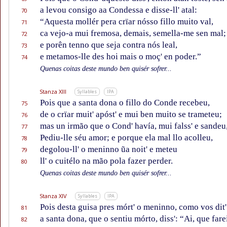
a levou consigo aa Condessa e disse-ll' atal:
70
“Aquesta mollér pera crïar nósso fillo muito val,
71
ca vejo-a mui fremosa, demais, semella-me sen mal;
72
e porên tenno que seja contra nós leal,
73
e metamos-lle des hoi mais o moç' en poder.”
74
Quenas coitas deste mundo ben quisér sofrer...
Stanza XIII
Syllables
IPA
Pois que a santa dona o fillo do Conde recebeu,
75
de o crïar muit' apóst' e mui ben muito se trameteu;
76
mas un irmão que o Cond' havía, mui falss' e sandeu
77
Pediu-lle séu amor; e porque ela mal llo acolleu,
78
degolou-ll' o meninno ũa noit' e meteu
79
ll' o cuitélo na mão pola fazer perder.
80
Quenas coitas deste mundo ben quisér sofrer...
Stanza XIV
Syllables
IPA
Pois desta guisa pres mórt' o meninno, como vos dit'
81
a santa dona, que o sentiu mórto, diss': “Ai, que fare
82