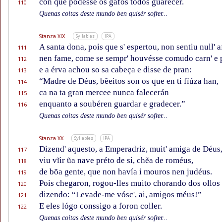
con que podésse os gafos todos guarecer.
110
Quenas coitas deste mundo ben quisér sofrer...
Stanza XIX
Syllables
IPA
A santa dona, pois que s' espertou, non sentiu null' 
111
nen fame, come se sempr' houvésse comudo carn' e 
112
e a érva achou so sa cabeça e disse de pran:
113
“Madre de Déus, bẽeitos son os que en ti fïúza han,
114
ca na ta gran mercee nunca falecerán
115
enquanto a soubéren guardar e gradecer.”
116
Quenas coitas deste mundo ben quisér sofrer...
Stanza XX
Syllables
IPA
Dizend' aquesto, a Emperadriz, muit' amiga de Déus
117
viu vĩir ũa nave préto de si, chẽa de roméus,
118
de bõa gente, que non havía i mouros nen judéus.
119
Pois chegaron, rogou-lles muito chorando dos ollos 
120
dizendo: “Levade-me vósc', ai, amigos méus!”
121
E eles lógo conssigo a foron coller.
122
Quenas coitas deste mundo ben quisér sofrer...