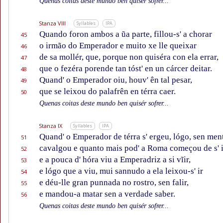
Quenas coitas deste mundo ben quisér sofrer...
Stanza VIII
Syllables
IPA
Quando foron ambos a ũa parte, fillou-s' a chorar
45
o irmão do Emperador e muito xe lle queixar
46
de sa mollér, que, porque non quiséra con ela errar,
47
que o fezéra porende tan tóst' en un cárcer deitar.
48
Quand' o Emperador oiu, houv' ên tal pesar,
49
que se leixou do palafrên en térra caer.
50
Quenas coitas deste mundo ben quisér sofrer...
Stanza IX
Syllables
IPA
Quand' o Emperador de térra s' ergeu, lógo, sen ment
51
cavalgou e quanto mais pod' a Roma começou de s' i
52
e a pouca d' hóra viu a Emperadriz a si vĩir,
53
e lógo que a viu, mui sannudo a ela leixou-s' ir
54
e déu-lle gran punnada no rostro, sen falir,
55
e mandou-a matar sen a verdade saber.
56
Quenas coitas deste mundo ben quisér sofrer...