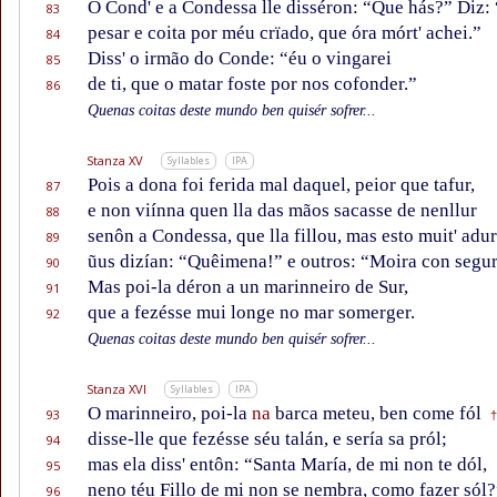
O Cond' e a Condessa lle disséron: “Que hás?” Diz: 
83
pesar e coita por méu crïado, que óra mórt' achei.”
84
Diss' o irmão do Conde: “éu o vingarei
85
de ti, que o matar foste por nos cofonder.”
86
Quenas coitas deste mundo ben quisér sofrer...
Stanza XV
Syllables
IPA
Pois a dona foi ferida mal daquel, peior que tafur,
87
e non viínna quen lla das mãos sacasse de nenllur
88
senôn a Condessa, que lla fillou, mas esto muit' adur
89
ũus dizían: “Quêimena!” e outros: “Moira con segu
90
Mas poi-la déron a un marinneiro de Sur,
91
que a fezésse mui longe no mar somerger.
92
Quenas coitas deste mundo ben quisér sofrer...
Stanza XVI
Syllables
IPA
O marinneiro, poi-la
na
barca meteu, ben come fól
93
†
disse-lle que fezésse séu talán, e sería sa pról;
94
mas ela diss' entôn: “Santa María, de mi non te dól,
95
neno téu Fillo de mi non se nembra, como fazer sól?
96