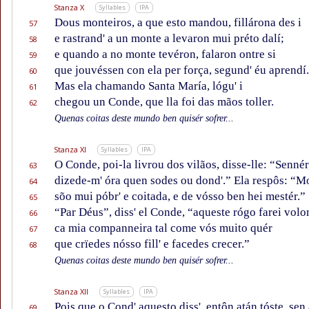
Stanza X
Syllables
IPA
Dous monteiros, a que esto mandou, fillárona des i
57
e rastrand' a un monte a levaron mui préto dalí;
58
e quando a no monte tevéron, falaron ontre si
59
que jouvéssen con ela per força, segund' éu aprendí.
60
Mas ela chamando Santa María, lógu' i
61
chegou un Conde, que lla foi das mãos toller.
62
Quenas coitas deste mundo ben quisér sofrer...
Stanza XI
Syllables
IPA
O Conde, poi-la livrou dos vilãos, disse-lle: “Sennér
63
dizede-m' óra quen sodes ou dond'.” Ela respôs: “M
64
sõo mui póbr' e coitada, e de vósso ben hei mestér.”
65
“Par Déus”, diss' el Conde, “aqueste rógo farei volon
66
ca mia companneira tal come vós muito quér
67
que crïedes nósso fill' e facedes crecer.”
68
Quenas coitas deste mundo ben quisér sofrer...
Stanza XII
Syllables
IPA
Pois que o Cond' aquesto diss', entôn atán tóste, sen 
69