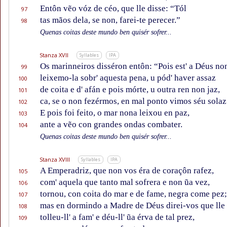
Entôn vẽo vóz de céo, que lle disse: “Tól
97
tas mãos dela, se non, farei-te perecer.”
98
Quenas coitas deste mundo ben quisér sofrer...
Stanza XVII
Syllables
IPA
Os marinneiros disséron entôn: “Pois est' a Déus no
99
leixemo-la sobr' aquesta pena, u pód' haver assaz
100
de coita e d' afán e pois mórte, u outra ren non jaz,
101
ca, se o non fezérmos, en mal ponto vimos séu solaz
102
E pois foi feito, o mar nona leixou en paz,
103
ante a vẽo con grandes ondas combater.
104
Quenas coitas deste mundo ben quisér sofrer...
Stanza XVIII
Syllables
IPA
A Emperadriz, que non vos éra de coraçôn rafez,
105
com' aquela que tanto mal sofrera e non ũa vez,
106
tornou, con coita do mar e de fame, negra come pez;
107
mas en dormindo a Madre de Déus direi-vos que lle 
108
tolleu-ll' a fam' e déu-ll' ũa érva de tal prez,
109