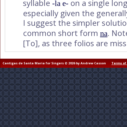
syllable
on a single lon
-la e-
especially given the generall
I suggest the simpler soluti
common short form
. Not
na
[To]
, as three folios are miss
Cantigas de Santa Maria for Singers © 2026 by Andrew Casson
Terms of