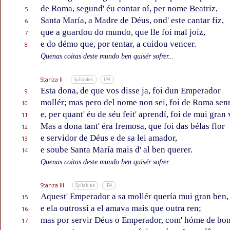
de Roma, segund' éu contar oí, per nome Beatriz,
5
Santa María, a Madre de Déus, ond' este cantar fiz,
6
que a guardou do mundo, que lle foi mal joíz,
7
e do démo que, por tentar, a cuidou vencer.
8
Quenas coitas deste mundo ben quisér sofrer...
Stanza II
Syllables
IPA
Esta dona, de que vos disse ja, foi dun Emperador
9
mollér; mas pero del nome non sei, foi de Roma sen
10
e, per quant' éu de séu feit' aprendí, foi de mui gran 
11
Mas a dona tant' éra fremosa, que foi das bélas flor
12
e servidor de Déus e de sa lei amador,
13
e soube Santa María mais d' al ben querer.
14
Quenas coitas deste mundo ben quisér sofrer...
Stanza III
Syllables
IPA
Aquest' Emperador a sa mollér quería mui gran ben,
15
e ela outrossí a el amava mais que outra ren;
16
mas por servir Déus o Emperador, com' hóme de bon
17