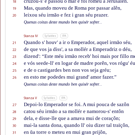
cruzou-s' e passou o mar e foi roméu a Jerusalên.
18
Mas, quando moveu de Roma por passar alên,
19
leixou séu irmão e fez i gran séu prazer.
20
Quenas coitas deste mundo ben quisér sofrer...
Stanza IV
Syllables
IPA
Quando s' houv' a ir o Emperador, aquel irmão séu,
21
de que vos ja diss', a sa mollér a Emperadriz o déu,
22
dizend': “Este méu irmão receb' hoi mais por fillo m
23
e vós seede-ll' en logar de madre porên, vos rógu' éu
24
e de o castigardes ben non vos seja gréu;
25
en esto me podedes mui grand' amor fazer.”
26
Quenas coitas deste mundo ben quisér sofrer...
Stanza V
Syllables
IPA
Depoi-lo Emperador se foi. A mui pouca de sazôn
27
catou séu irmão a sa mollér e namorou-s' entôn
28
dela, e disse-lle que a amava mui de coraçôn;
29
mai-la santa dona, quando ll' oiu dizer tal traïçôn,
30
en ũa torre o meteu en mui gran prijôn,
31