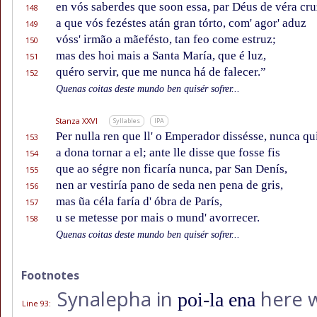
en vós saberdes que soon essa, par Déus de véra cru
148
a que vós fezéstes atán gran tórto, com' agor' aduz
149
vóss' irmão a mãefésto, tan feo come estruz;
150
mas des hoi mais a Santa María, que é luz,
151
quéro servir, que me nunca há de falecer.”
152
Quenas coitas deste mundo ben quisér sofrer...
Stanza XXVI
Syllables
IPA
Per nulla ren que ll' o Emperador dissésse, nunca qu
153
a dona tornar a el; ante lle disse que fosse fis
154
que ao ségre non ficaría nunca, par San Denís,
155
nen ar vestiría pano de seda nen pena de gris,
156
mas ũa céla faría d' óbra de París,
157
u se metesse por mais o mund' avorrecer.
158
Quenas coitas deste mundo ben quisér sofrer...
Footnotes
Synalepha in
here w
poi-la ena
Line 93
: