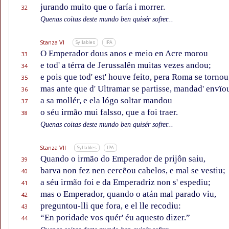
jurando muito que o faría i morrer.
32
Quenas coitas deste mundo ben quisér sofrer...
Stanza VI
Syllables
IPA
O Emperador dous anos e meio en Acre morou
33
e tod' a térra de Jerussalên muitas vezes andou;
34
e pois que tod' est' houve feito, pera Roma se tornou
35
mas ante que d' Ultramar se partisse, mandad' envïo
36
a sa mollér, e ela lógo soltar mandou
37
o séu irmão mui falsso, que a foi traer.
38
Quenas coitas deste mundo ben quisér sofrer...
Stanza VII
Syllables
IPA
Quando o irmão do Emperador de prijôn saiu,
39
barva non fez nen cercẽou cabelos, e mal se vestiu;
40
a séu irmão foi e da Emperadriz non s' espediu;
41
mas o Emperador, quando o atán mal parado viu,
42
preguntou-lli que fora, e el lle recodiu:
43
“En poridade vos quér' éu aquesto dizer.”
44