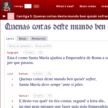
What's new?
Main index
Inde
Go
Cantiga
Cantiga 5
: Quenas coitas deste mundo ben quisér sofre
Lyrics
Music
Resources
Show all syllables
Show all IPA
Epigraph
Syllables
IPA
Esta é como Santa María ajudou a Emperadriz de Roma a so
per que passou.
Line
Refrain
Syllables
IPA
Quenas coitas deste mundo ben quisér sofrer,
1
Santa María deve sempr' ante si põer.
2
Stanza I
Syllables
IPA
E desto vos quér' éu óra contar, segund' a letra diz,
3
un mui gran miragre que fazer quis pola Emperadriz
4