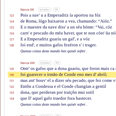
Stanza XXI
Syllables
IPA
Pois a nav' u a Emperadriz ía aportou na fóz
123
de Roma, lógo baixaron a vea, chamando: “Aióz.”
124
E o maestre da nave diss' a un séu hóme: “Vai, cóz
125
carn' e pescado do méu haver, que te non cóst' ũa nó
126
E a Emperadriz guariu un gaf', e a vóz
127
foi end', e muitos gafos fezéron s' i trager.
128
Quenas coitas deste mundo ben quisér sofrer...
Stanza XXII
Syllables
IPA
Ontr' os gafos que a dona guariu, que foron mais ca 
129
foi guarecer o irmão de Conde eno mes d' abril;
130
mas ant' houv' el a dizer séu pecado, que fez come vi
131
Entôn a Condessa e el Conde changían a gentil
132
dona, que perderan por traïçôn mui sotil
133
que ll' aquel gafo traedor fora bastecer.
134
Quenas coitas deste mundo ben quisér sofrer...