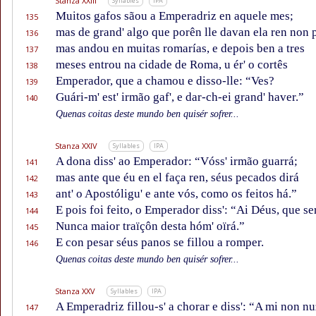
Stanza XXIII
Syllables
IPA
Muitos gafos sãou a Emperadriz en aquele mes;
135
mas de grand' algo que porên lle davan ela ren non p
136
mas andou en muitas romarías, e depois ben a tres
137
meses entrou na cidade de Roma, u ér' o cortês
138
Emperador, que a chamou e disso-lle: “Ves?
139
Guári-m' est' irmão gaf', e dar-ch-ei grand' haver.”
140
Quenas coitas deste mundo ben quisér sofrer...
Stanza XXIV
Syllables
IPA
A dona diss' ao Emperador: “Vóss' irmão guarrá;
141
mas ante que éu en el faça ren, séus pecados dirá
142
ant' o Apostóligu' e ante vós, como os feitos há.”
143
E pois foi feito, o Emperador diss': “Ai Déus, que se
144
Nunca maior traïçôn desta hóm' oïrá.”
145
E con pesar séus panos se fillou a romper.
146
Quenas coitas deste mundo ben quisér sofrer...
Stanza XXV
Syllables
IPA
A Emperadriz fillou-s' a chorar e diss': “A mi non n
147