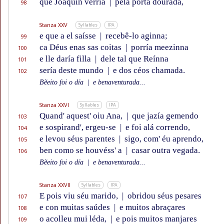
que Joaquín verría
|
pela pórta dourada,
98
Stanza XXV
Syllables
IPA
e que a el saísse
|
recebê-lo aginna;
99
ca Déus enas sas coitas
|
porría meezinna
100
e lle daría filla
|
dele tal que Reínna
101
sería deste mundo
|
e dos céos chamada.
102
Bẽeito foi o día
|
e benaventurada...
Stanza XXVI
Syllables
IPA
Quand' aquest' oiu Ana,
|
que jazía gemendo
103
e sospirand', ergeu-se
|
e foi alá correndo,
104
e levou séus parentes
|
sigo, com' éu aprendo,
105
ben como se houvéss' a
|
casar outra vegada.
106
Bẽeito foi o día
|
e benaventurada...
Stanza XXVII
Syllables
IPA
E pois viu séu marido,
|
obridou séus pesares
107
e con muitas saúdes
|
e muitos abraçares
108
o acolleu mui léda,
|
e pois muitos manjares
109