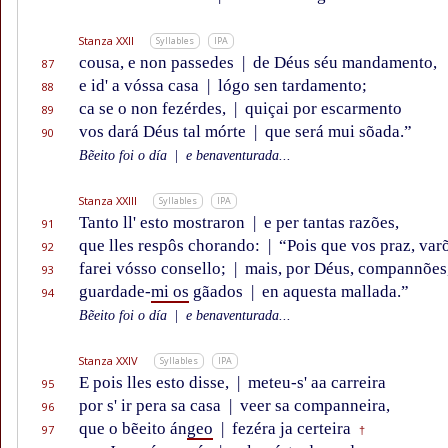
Stanza XXII
Syllables
IPA
cousa, e non passedes
|
de Déus séu mandamento,
87
e id' a vóssa casa
|
lógo sen tardamento;
88
ca se o non fezérdes,
|
quiçai por escarmento
89
vos dará Déus tal mórte
|
que será mui sõada.”
90
Bẽeito foi o día
|
e benaventurada...
Stanza XXIII
Syllables
IPA
Tanto ll' esto mostraron
|
e per tantas razões,
91
que lles respôs chorando:
|
“Pois que vos praz, var
92
farei vósso consello;
|
mais, por Déus, compannões
93
guardade-
mi os
gãados
|
en aquesta mallada.”
94
Bẽeito foi o día
|
e benaventurada...
Stanza XXIV
Syllables
IPA
E pois lles esto disse,
|
meteu-s' aa carreira
95
por s' ir pera sa casa
|
veer sa companneira,
96
que o bẽeito án
geo
|
fezéra ja certeira
97
†