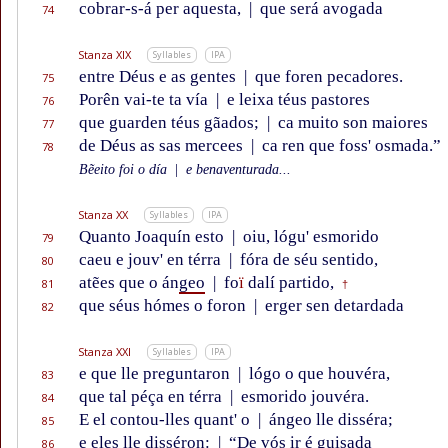
cobrar-s-á per aquesta,
|
que será avogada
74
Stanza XIX
Syllables
IPA
entre Déus e as gentes
|
que foren pecadores.
75
Porên vai-te ta vía
|
e leixa téus pastores
76
que guarden téus gãados;
|
ca muito son maiores
77
de Déus as sas mercees
|
ca ren que foss' osmada.”
78
Bẽeito foi o día
|
e benaventurada...
Stanza XX
Syllables
IPA
Quanto Joaquín esto
|
oiu, lógu' esmorido
79
caeu e jouv' en térra
|
fóra de séu sentido,
80
atẽes que o án
geo
|
fo
ï
dalí partido,
81
†
que séus hómes o foron
|
erger sen detardada
82
Stanza XXI
Syllables
IPA
e que lle preguntaron
|
lógo o que houvéra,
83
que tal péça en térra
|
esmorido jouvéra.
84
E el contou-lles quant' o
|
ángeo lle disséra;
85
e eles lle disséron:
|
“De vós ir é guisada
86