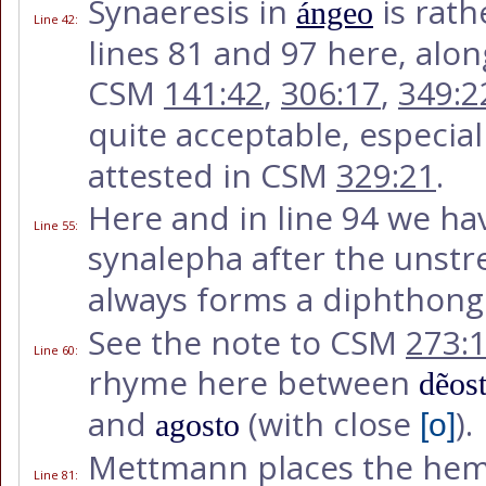
Synaeresis in
is rath
ángeo
Line 42
:
lines 81 and 97 here, alon
CSM
141:42
,
306:17
,
349:2
quite acceptable, especial
attested in CSM
329:21
.
Here and in line 94 we ha
Line 55
:
synalepha after the unst
always forms a diphthong
See the note to CSM
273:
Line 60
:
rhyme here between
dẽos
and
(with close
).
agosto
[o]
Mettmann places the hemi
Line 81
: