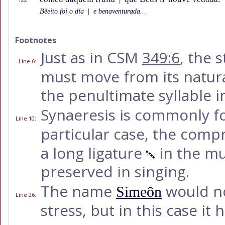
Bẽeito foi o día
|
e benaventurada...
Footnotes
Just as in CSM
349:6
, the 
Line 6
:
must move from its natur
the penultimate syllable i
Synaeresis is commonly f
Line 10
:
particular case, the comp
a long ligature
in the mus
preserved in singing.
The name
would no
Simeôn
Line 26
:
stress, but in this case it 