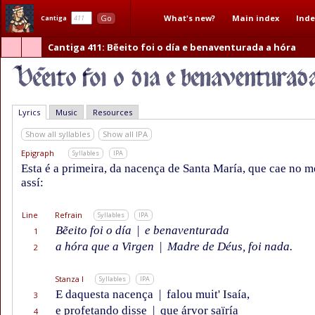
What's new?
Main index
Inde
Go
Cantiga
Cantiga 411
: Bẽeito foi o día e benaventurada a hóra
Lyrics
Music
Resources
Show all syllables
Show all IPA
Epigraph
Syllables
IPA
Esta é a primeira, da nacença de Santa María, que cae no 
assí:
Line
Refrain
Syllables
IPA
Bẽeito foi o día
|
e benaventurada
1
a hóra que a Virgen
|
Madre de Déus, foi nada.
2
Stanza I
Syllables
IPA
E daquesta nacença
|
falou muit' Isaía,
3
e profetando disse
|
que árvor saïría
4