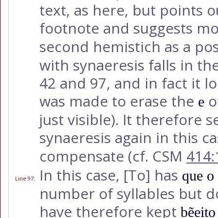
text, as here, but points 
footnote and suggests mo
second hemistich as a pos
with synaeresis falls in t
42 and 97, and in fact it 
was made to erase the
o
e
just visible). It therefore
synaeresis again in this ca
compensate (cf. CSM
414:
In this case,
[To]
has
que o
Line 97
:
number of syllables but do
have therefore kept
bẽeito