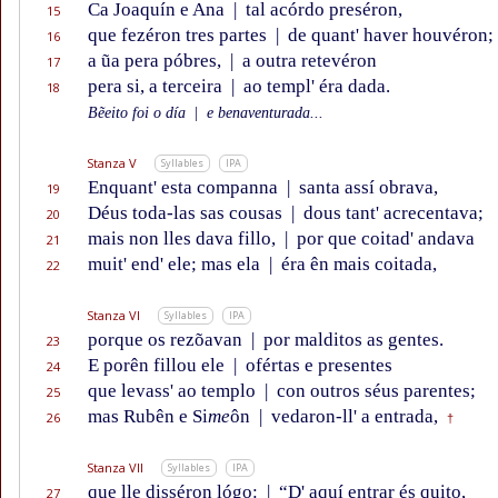
Ca Joaquín e Ana
|
tal acórdo preséron,
15
que fezéron tres partes
|
de quant' haver houvéron;
16
a ũa pera póbres,
|
a outra retevéron
17
pera si, a terceira
|
ao templ' éra dada.
18
Bẽeito foi o día
|
e benaventurada...
Stanza V
Syllables
IPA
Enquant' esta companna
|
santa assí obrava,
19
Déus toda-las sas cousas
|
dous tant' acrecentava;
20
mais non lles dava fillo,
|
por que coitad' andava
21
muit' end' ele; mas ela
|
éra ên mais coitada,
22
Stanza VI
Syllables
IPA
porque os rezõavan
|
por malditos as gentes.
23
E porên fillou ele
|
ofértas e presentes
24
que levass' ao templo
|
con outros séus parentes;
25
mas Rubên e Si
me
ôn
|
vedaron-ll' a entrada,
26
†
Stanza VII
Syllables
IPA
que lle disséron lógo:
|
“D' aquí entrar és quito,
27