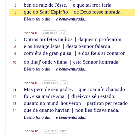
ben de raíz de Jésse,
|
e que tal fror faría
5
que do Sant' Espí
ri
to
|
de Déus fosse morada.
6
†
Bẽeito foi o día
|
e benaventurada...
Stanza II
Syllables
IPA
Outros profetas muitos
|
daquesto profetaron,
7
e os Evangelistas
|
desta Sennor falaron
8
com' éra de gran guisa,
|
e dos Reis ar contaron
9
do linaj' onde
vií
nna
|
esta Sennor honrrada.
10
†
Bẽeito foi o día
|
e benaventurada...
Stanza III
Syllables
IPA
Mas pero de séu padre,
|
que Joaquín chamado
11
foi, e sa madre Ana,
|
direi-vos séu estado:
12
quanto no mund' houvéron
|
partiron per recado
13
que de quanto havían
|
non lles ficava nada.
14
Bẽeito foi o día
|
e benaventurada...
Stanza IV
Syllables
IPA