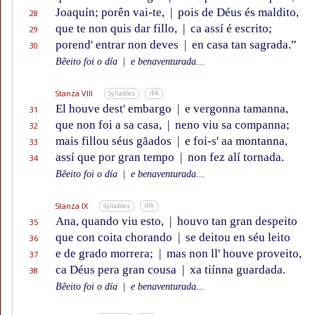
Joaquín; porên vai-te,
|
pois de Déus és maldito,
28
que te non quis dar fillo,
|
ca assí é escrito;
29
porend' entrar non deves
|
en casa tan sagrada.”
30
Bẽeito foi o día
|
e benaventurada...
Stanza VIII
Syllables
IPA
El houve dest' embargo
|
e vergonna tamanna,
31
que non foi a sa casa,
|
neno viu sa companna;
32
mais fillou séus gãados
|
e foi-s' aa montanna,
33
assí que por gran tempo
|
non fez alí tornada.
34
Bẽeito foi o día
|
e benaventurada...
Stanza IX
Syllables
IPA
Ana, quando viu esto,
|
houvo tan gran despeito
35
que con coita chorando
|
se deitou en séu leito
36
e de grado morrera;
|
mas non ll' houve proveito,
37
ca Déus pera gran cousa
|
xa tiínna guardada.
38
Bẽeito foi o día
|
e benaventurada...