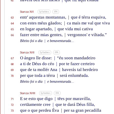
62
Stanza XVI
Syllables
IPA
entr' aquestas montannas,
|
que é térra esquiva,
63
con estes méus gãados;
|
ca mais me val que viva
64
en logar apartado,
|
que vida mui cativa
65
fazer entre mias gentes,
|
vergonnos' e viltada.”
66
Bẽeito foi o día
|
e benaventurada...
Stanza XVII
Syllables
IPA
O ángeo lle disse:
|
“éu soon mandadeiro
67
a ti de Déus do céo
|
por te fazer certeiro
68
que de ta mollér Ana
|
haverás tal herdeiro
69
per que toda a térra
|
será enlumẽada.
70
Bẽeito foi o día
|
e benaventurada...
Stanza XVIII
Syllables
IPA
E se esto que digo
|
tẽes por maravilla,
71
certãamente cree
|
que te dará Déus filla,
72
que o que perdeu Éva
|
per sa gran pecadilla
73