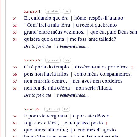
Stanza XIII
Syllables
IPA
El, cuidando que éra
|
hóme, respôs-ll' atanto:
51
“Com' irei a mia térra
|
u recebí quebranto
52
grand' entre méus vezinnos,
|
que éu, palo Déus san
53
quiséra que a tésta
|
me foss' ante tallada?
54
Bẽeito foi o día
|
e benaventurada...
Stanza XIV
Syllables
IPA
Ca à pórta do templo
|
disséron-
mi os
porteiros,
55
†
pois non havía fillos
|
como méus companneiros,
56
non entraría dentro,
|
nen aves nen cordeiros
57
nen ren de mia oférta
|
non sería fillada.
58
Bẽeito foi o día
|
e benaventurada...
Stanza XV
Syllables
IPA
E por esta vergonna
|
e por este dẽosto
59
fogí a esta térra,
|
e hei ja assí posto
60
†
que nunca alá tórne;
|
e eno mes d' agosto
61
haverá ben seis meses
|
que fiz aquí estada