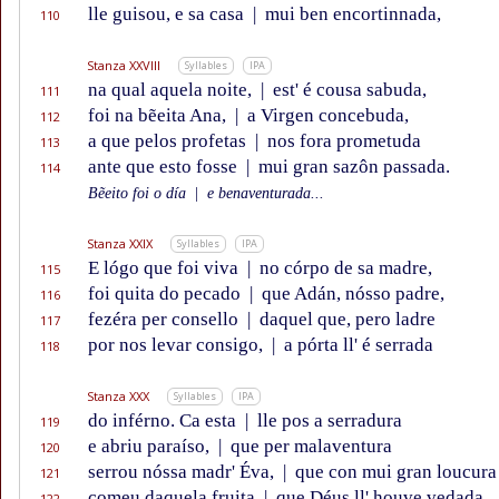
lle guisou, e sa casa
|
mui ben encortinnada,
110
Stanza XXVIII
Syllables
IPA
na qual aquela noite,
|
est' é cousa sabuda,
111
foi na bẽeita Ana,
|
a Virgen concebuda,
112
a que pelos profetas
|
nos fora prometuda
113
ante que esto fosse
|
mui gran sazôn passada.
114
Bẽeito foi o día
|
e benaventurada...
Stanza XXIX
Syllables
IPA
E lógo que foi viva
|
no córpo de sa madre,
115
foi quita do pecado
|
que Adán, nósso padre,
116
fezéra per consello
|
daquel que, pero ladre
117
por nos levar consigo,
|
a pórta ll' é serrada
118
Stanza XXX
Syllables
IPA
do inférno. Ca esta
|
lle pos a serradura
119
e abriu paraíso,
|
que per malaventura
120
serrou nóssa madr' Éva,
|
que con mui gran loucura
121
comeu daquela fruita
|
que Déus ll' houve vedada.
122