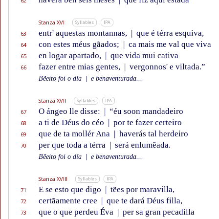
62
Stanza XVI
Syllables
IPA
entr' aquestas montannas,
|
que é térra esquiva,
63
con estes méus gãados;
|
ca mais me val que viva
64
en logar apartado,
|
que vida mui cativa
65
fazer entre mias gentes,
|
vergonnos' e viltada.”
66
Bẽeito foi o día
|
e benaventurada...
Stanza XVII
Syllables
IPA
O ángeo lle disse:
|
“éu soon mandadeiro
67
a ti de Déus do céo
|
por te fazer certeiro
68
que de ta mollér Ana
|
haverás tal herdeiro
69
per que toda a térra
|
será enlumẽada.
70
Bẽeito foi o día
|
e benaventurada...
Stanza XVIII
Syllables
IPA
E se esto que digo
|
tẽes por maravilla,
71
certãamente cree
|
que te dará Déus filla,
72
que o que perdeu Éva
|
per sa gran pecadilla
73