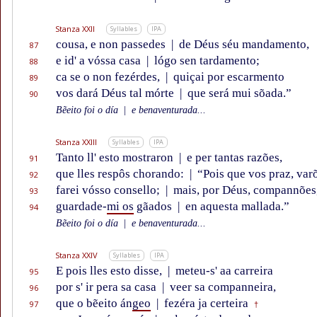
Stanza XXII
Syllables
IPA
cousa, e non passedes
|
de Déus séu mandamento,
87
e id' a vóssa casa
|
lógo sen tardamento;
88
ca se o non fezérdes,
|
quiçai por escarmento
89
vos dará Déus tal mórte
|
que será mui sõada.”
90
Bẽeito foi o día
|
e benaventurada...
Stanza XXIII
Syllables
IPA
Tanto ll' esto mostraron
|
e per tantas razões,
91
que lles respôs chorando:
|
“Pois que vos praz, var
92
farei vósso consello;
|
mais, por Déus, compannões
93
guardade-
mi os
gãados
|
en aquesta mallada.”
94
Bẽeito foi o día
|
e benaventurada...
Stanza XXIV
Syllables
IPA
E pois lles esto disse,
|
meteu-s' aa carreira
95
por s' ir pera sa casa
|
veer sa companneira,
96
que o bẽeito án
geo
|
fezéra ja certeira
97
†