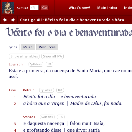
What's new?
Main index
Inde
Go
Cantiga
Cantiga 411
: Bẽeito foi o día e benaventurada a hóra
Lyrics
Music
Resources
Show all syllables
Show all IPA
Epigraph
Syllables
IPA
Esta é a primeira, da nacença de Santa María, que cae no 
assí:
Line
Refrain
Syllables
IPA
Bẽeito foi o día
|
e benaventurada
1
a hóra que a Virgen
|
Madre de Déus, foi nada.
2
Stanza I
Syllables
IPA
E daquesta nacença
|
falou muit' Isaía,
3
e profetando disse
|
que árvor saïría
4