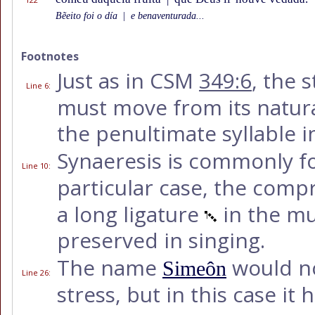
Bẽeito foi o día
|
e benaventurada...
Footnotes
Just as in CSM
349:6
, the 
Line 6
:
must move from its natur
the penultimate syllable i
Synaeresis is commonly f
Line 10
:
particular case, the comp
a long ligature
in the mus
preserved in singing.
The name
would no
Simeôn
Line 26
:
stress, but in this case it 