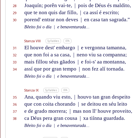
Joaquín; porên vai-te,
|
pois de Déus és maldito,
28
que te non quis dar fillo,
|
ca assí é escrito;
29
porend' entrar non deves
|
en casa tan sagrada.”
30
Bẽeito foi o día
|
e benaventurada...
Stanza VIII
Syllables
IPA
El houve dest' embargo
|
e vergonna tamanna,
31
que non foi a sa casa,
|
neno viu sa companna;
32
mais fillou séus gãados
|
e foi-s' aa montanna,
33
assí que por gran tempo
|
non fez alí tornada.
34
Bẽeito foi o día
|
e benaventurada...
Stanza IX
Syllables
IPA
Ana, quando viu esto,
|
houvo tan gran despeito
35
que con coita chorando
|
se deitou en séu leito
36
e de grado morrera;
|
mas non ll' houve proveito,
37
ca Déus pera gran cousa
|
xa tiínna guardada.
38
Bẽeito foi o día
|
e benaventurada...