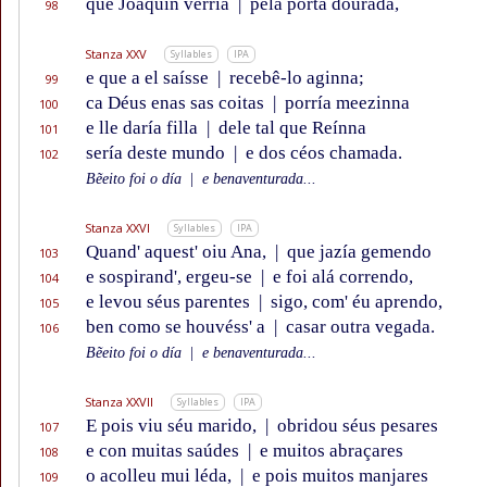
que Joaquín verría
|
pela pórta dourada,
98
Stanza XXV
Syllables
IPA
e que a el saísse
|
recebê-lo aginna;
99
ca Déus enas sas coitas
|
porría meezinna
100
e lle daría filla
|
dele tal que Reínna
101
sería deste mundo
|
e dos céos chamada.
102
Bẽeito foi o día
|
e benaventurada...
Stanza XXVI
Syllables
IPA
Quand' aquest' oiu Ana,
|
que jazía gemendo
103
e sospirand', ergeu-se
|
e foi alá correndo,
104
e levou séus parentes
|
sigo, com' éu aprendo,
105
ben como se houvéss' a
|
casar outra vegada.
106
Bẽeito foi o día
|
e benaventurada...
Stanza XXVII
Syllables
IPA
E pois viu séu marido,
|
obridou séus pesares
107
e con muitas saúdes
|
e muitos abraçares
108
o acolleu mui léda,
|
e pois muitos manjares
109