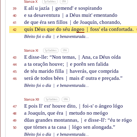
Stanza X
Syllables
IPA
E alí u jazía
|
gemend' e sospirando
39
e sa desaventura
|
a Déus muit' ementando
40
de que éra sen fillos
|
de Joaquín, chorando,
41
quis Déus que do séu án
geo
|
foss' ela confortada.
42
Bẽeito foi o día
|
e benaventurada...
Stanza XI
Syllables
IPA
E disse-lle: “Non temas,
|
Ana, ca Déus oída
43
a ta oraçôn houve;
|
e porên sen falida
44
de téu marido filla
|
haverás, que comprida
45
será de todos bẽes
|
mais d' outra e preçada.”
46
Bẽeito foi o día
|
e benaventurada...
Stanza XII
Syllables
IPA
E pois ll' est' houve dito,
|
foi-s' o ángeo lógo
47
a Joaquín, que éra
|
metudo no meógo
48
dũas grandes montannas,
|
e disse-ll': “éu te rógo
49
que tórnes a ta casa
|
lógo sen alongada.”
50
Bẽeito foi o día
|
e benaventurada...