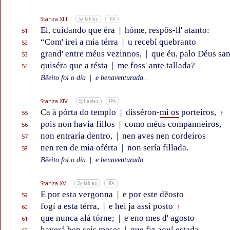
Stanza XIII
Syllables
IPA
El, cuidando que éra
|
hóme, respôs-ll' atanto:
51
“Com' irei a mia térra
|
u recebí quebranto
52
grand' entre méus vezinnos,
|
que éu, palo Déus san
53
quiséra que a tésta
|
me foss' ante tallada?
54
Bẽeito foi o día
|
e benaventurada...
Stanza XIV
Syllables
IPA
Ca à pórta do templo
|
disséron-
mi os
porteiros,
55
†
pois non havía fillos
|
como méus companneiros,
56
non entraría dentro,
|
nen aves nen cordeiros
57
nen ren de mia oférta
|
non sería fillada.
58
Bẽeito foi o día
|
e benaventurada...
Stanza XV
Syllables
IPA
E por esta vergonna
|
e por este dẽosto
59
fogí a esta térra,
|
e hei ja assí posto
60
†
que nunca alá tórne;
|
e eno mes d' agosto
61
haverá ben seis meses
|
que fiz aquí estada