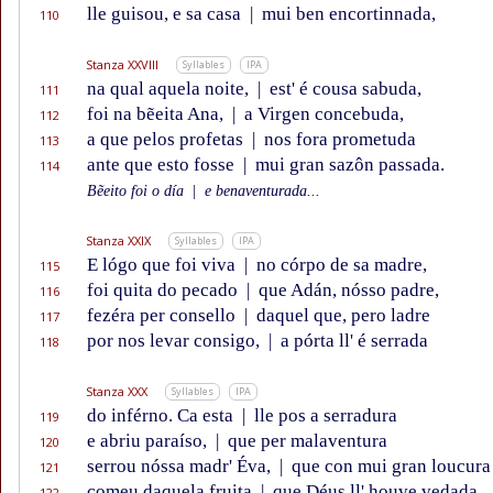
lle guisou, e sa casa
|
mui ben encortinnada,
110
Stanza XXVIII
Syllables
IPA
na qual aquela noite,
|
est' é cousa sabuda,
111
foi na bẽeita Ana,
|
a Virgen concebuda,
112
a que pelos profetas
|
nos fora prometuda
113
ante que esto fosse
|
mui gran sazôn passada.
114
Bẽeito foi o día
|
e benaventurada...
Stanza XXIX
Syllables
IPA
E lógo que foi viva
|
no córpo de sa madre,
115
foi quita do pecado
|
que Adán, nósso padre,
116
fezéra per consello
|
daquel que, pero ladre
117
por nos levar consigo,
|
a pórta ll' é serrada
118
Stanza XXX
Syllables
IPA
do inférno. Ca esta
|
lle pos a serradura
119
e abriu paraíso,
|
que per malaventura
120
serrou nóssa madr' Éva,
|
que con mui gran loucura
121
comeu daquela fruita
|
que Déus ll' houve vedada.
122