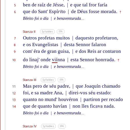
ben de raíz de Jésse,
|
e que tal fror faría
5
que do Sant' Espí
ri
to
|
de Déus fosse morada.
6
†
Bẽeito foi o día
|
e benaventurada...
Stanza II
Syllables
IPA
Outros profetas muitos
|
daquesto profetaron,
7
e os Evangelistas
|
desta Sennor falaron
8
com' éra de gran guisa,
|
e dos Reis ar contaron
9
do linaj' onde
vií
nna
|
esta Sennor honrrada.
10
†
Bẽeito foi o día
|
e benaventurada...
Stanza III
Syllables
IPA
Mas pero de séu padre,
|
que Joaquín chamado
11
foi, e sa madre Ana,
|
direi-vos séu estado:
12
quanto no mund' houvéron
|
partiron per recado
13
que de quanto havían
|
non lles ficava nada.
14
Bẽeito foi o día
|
e benaventurada...
Stanza IV
Syllables
IPA