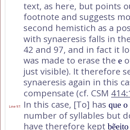
text, as here, but points 
footnote and suggests mo
second hemistich as a pos
with synaeresis falls in t
42 and 97, and in fact it 
was made to erase the
o
e
just visible). It therefore
synaeresis again in this ca
compensate (cf. CSM
414:
In this case,
[To]
has
que o
Line 97
:
number of syllables but do
have therefore kept
bẽeito