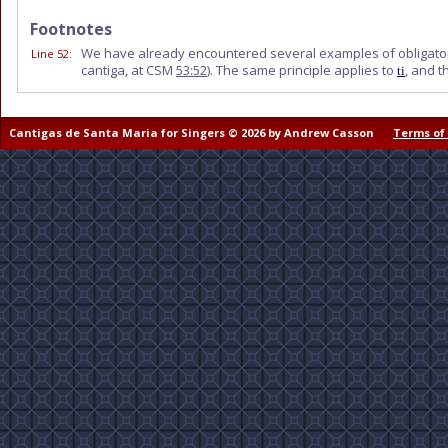
Footnotes
We have already encountered several examples of obligato
Line 52
:
cantiga, at CSM
53:52
). The same principle applies to
, and t
ti
Cantigas de Santa Maria for Singers © 2026 by Andrew Casson
Terms of