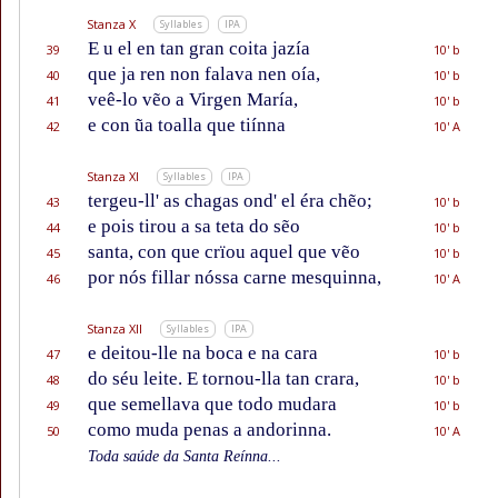
Stanza X
Syllables
IPA
E u el en tan gran coita jazía
39
10' b
que ja ren non falava nen oía,
40
10' b
veê-lo vẽo a Virgen María,
41
10' b
e con ũa toalla que tiínna
42
10' A
Stanza XI
Syllables
IPA
tergeu-ll' as chagas ond' el éra chẽo;
43
10' b
e pois tirou a sa teta do sẽo
44
10' b
santa, con que crïou aquel que vẽo
45
10' b
por nós fillar nóssa carne mesquinna,
46
10' A
Stanza XII
Syllables
IPA
e deitou-lle na boca e na cara
47
10' b
do séu leite. E tornou-lla tan crara,
48
10' b
que semellava que todo mudara
49
10' b
como muda penas a andorinna.
50
10' A
Toda saúde da Santa Reínna...