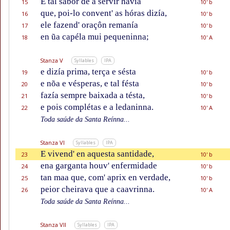
E tal sabor de a servir havía
15
10' b
que, poi-lo convent' as hóras dizía,
16
10' b
ele fazend' oraçôn remanía
17
10' b
en ũa capéla mui pequeninna;
18
10' A
Stanza V
Syllables
IPA
e dizía prima, terça e sésta
19
10' b
e nõa e vésperas, e tal fésta
20
10' b
fazía sempre baixada a tésta,
21
10' b
e pois complétas e a ledaninna.
22
10' A
Toda saúde da Santa Reínna...
Stanza VI
Syllables
IPA
E vivend' en aquesta santidade,
23
10' b
ena garganta houv' enfermidade
24
10' b
tan maa que, com' aprix en verdade,
25
10' b
peior cheirava que a caavrinna.
26
10' A
Toda saúde da Santa Reínna...
Stanza VII
Syllables
IPA