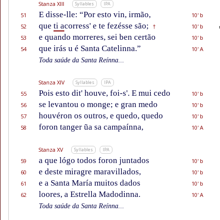
Stanza XIII
Syllables
IPA
E disse-lle: “Por esto vin, irmão,
51
10' b
que
ti a
corress' e te fezésse são;
52
10' b
†
e quando morreres, sei ben certão
53
10' b
que irás u é Santa Catelinna.”
54
10' A
Toda saúde da Santa Reínna...
Stanza XIV
Syllables
IPA
Pois esto dit' houve, foi-s'. E mui cedo
55
10' b
se levantou o monge; e gran medo
56
10' b
houvéron os outros, e quedo, quedo
57
10' b
foron tanger ũa sa campaínna,
58
10' A
Stanza XV
Syllables
IPA
a que lógo todos foron juntados
59
10' b
e deste miragre maravillados,
60
10' b
e a Santa María muitos dados
61
10' b
loores, a Estrella Madodinna.
62
10' A
Toda saúde da Santa Reínna...