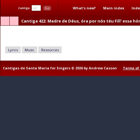
What's new?
Main index
Inde
Go
Cantiga
Cantiga 422
: Madre de Déus, óra por nós téu Fill' essa hó
Madre de Déus, óra por nós téu Fill' essa hóra
Lyrics
Music
Resources
Cantigas de Santa Maria for Singers © 2026 by Andrew Casson
Terms of