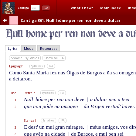
What's new?
Main index
Inde
Go
Cantiga
Cantiga 361
: Null' hóme per ren non deve a dultar
Lyrics
Music
Resources
Show all syllables
Show all IPA
Epigraph
Syllables
IPA
Como Santa María fez nas Ólgas de Burgos a ũa sa omagen
a deitaron.
Line
Refrain
Syllables
IPA
Null' hóme per ren non deve
|
a dultar nen a tẽer
1
que non póde na omagen
|
da Virgen vertud' haver.
2
Stanza I
Syllables
IPA
E dest' un mui gran miragre,
|
méus amigos, vos dir
3
que avẽo na cidade
|
de Burgos, e mui ben sei
4