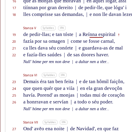
que as monjas que moravan
|
en aquel logar, assí
16
tiínnan por gran dereito
|
de pedir-lle, que lógu' i
17
lles comprisse sas demandas,
|
e non lle davan leze
18
Stanza V
Syllables
IPA
de pedir-llas; e tan tóste
|
a Reí
nna es
pirital
19
†
fazía por sa omagen
|
come se fosse carnal,
20
ca lles dava séu conórte
|
e guardava-as de mal
21
e fazía-lles saúdes
|
de sas doores haver.
22
Null' hóme per ren non deve
|
a dultar nen a tẽer...
Stanza VI
Syllables
IPA
Demais éra tan ben feita
|
e de tan hômil faiçôn,
23
que quen quér que a viía
|
en ela gran devoçôn
24
havía. Porend' as monjas
|
todas mui de coraçôn
25
a honrravan e servían
|
a todo o séu poder.
26
Null' hóme per ren non deve
|
a dultar nen a tẽer...
Stanza VII
Syllables
IPA
Ond' avẽo ena noite
|
de Navidad', en que faz
27