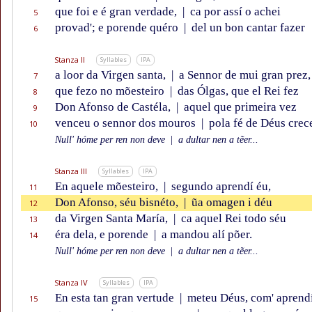
que foi e é gran verdade,
|
ca por assí o achei
5
provad'; e porende quéro
|
del un bon cantar fazer
6
Stanza II
Syllables
IPA
a loor da Virgen santa,
|
a Sennor de mui gran prez,
7
que fezo no mõesteiro
|
das Ólgas, que el Rei fez
8
Don Afonso de Castéla,
|
aquel que primeira vez
9
venceu o sennor dos mouros
|
pola fé de Déus crece
10
Null' hóme per ren non deve
|
a dultar nen a tẽer...
Stanza III
Syllables
IPA
En aquele mõesteiro,
|
segundo aprendí éu,
11
Don Afonso, séu bisnéto,
|
ũa omagen i déu
12
da Virgen Santa María,
|
ca aquel Rei todo séu
13
éra dela, e porende
|
a mandou alí põer.
14
Null' hóme per ren non deve
|
a dultar nen a tẽer...
Stanza IV
Syllables
IPA
En esta tan gran vertude
|
meteu Déus, com' aprendí
15