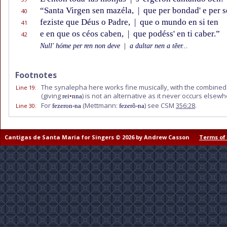
“Santa Virgen sen mazéla,
|
que per bondad' e per 
40
feziste que Déus o Padre,
|
que o mundo en si ten
41
e en que os céos caben,
|
que podéss' en ti caber.”
42
Null' hóme per ren non deve
|
a dultar nen a tẽer...
Footnotes
The synalepha here works fine musically, with the combined
Line 19
:
(giving
) is not an alternative as it never occurs elsew
rei
•
nna
For
(Mettmann:
) see CSM
356:28
.
Line 30
:
fezeron-na
fezerõ-na
Cantigas de Santa Maria for Singers © 2026 by Andrew Casson
Terms of