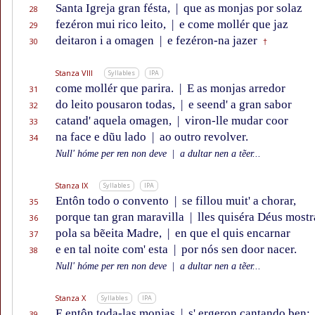
Santa Igreja gran fésta,
|
que as monjas por solaz
28
fezéron mui rico leito,
|
e come mollér que jaz
29
deitaron i a omagen
|
e fezéron-na jazer
30
†
Stanza VIII
Syllables
IPA
come mollér que parira.
|
E as monjas arredor
31
do leito pousaron todas,
|
e seend' a gran sabor
32
catand' aquela omagen,
|
viron-lle mudar coor
33
na face e dũu lado
|
ao outro revolver.
34
Null' hóme per ren non deve
|
a dultar nen a tẽer...
Stanza IX
Syllables
IPA
Entôn todo o convento
|
se fillou muit' a chorar,
35
porque tan gran maravilla
|
lles quiséra Déus mostr
36
pola sa bẽeita Madre,
|
en que el quis encarnar
37
e en tal noite com' esta
|
por nós sen door nacer.
38
Null' hóme per ren non deve
|
a dultar nen a tẽer...
Stanza X
Syllables
IPA
E entôn toda-las monjas
|
s' ergeron cantando ben:
39