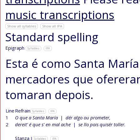
music transcriptions
Show all syllables
Show all IPA
Standard spelling
Epigraph
Syllables
IPA
Esta é como Santa María 
mercadores que ofereran 
tomaran depois.
Line
Refrain
Syllables
IPA
1
O que a Santa María
|
dér algo ou prometer,
2
dereit' é que s' en mal ache
|
se llo pois quisér toller.
Stanza I
Syllables
IPA