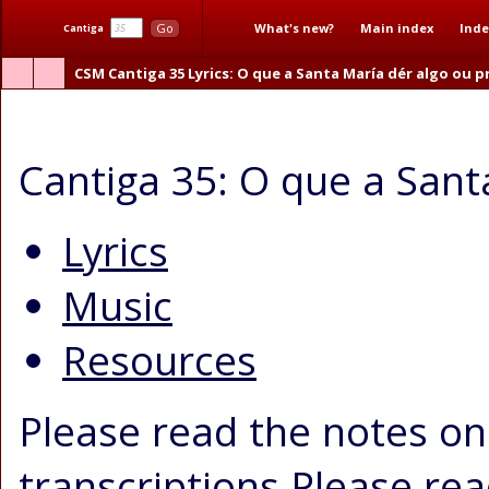
What's new?
Main index
Inde
Go
Cantiga
CSM
Cantiga 35
Lyrics
: O que a Santa María dér algo ou 
O que a Santa María dér algo ou prometer
Cantiga 35: O que a Sant
Lyrics
Music
Resources
Please read the notes on
transcriptions
Please rea