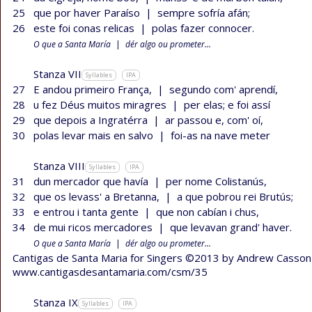
25
que por haver Paraíso
|
sempre sofría afán;
26
este foi conas relicas
|
polas fazer connocer.
O que a Santa María
|
dér algo ou prometer...
Stanza VII
Syllables
IPA
27
E andou primeiro França,
|
segundo com' aprendí,
28
u fez Déus muitos miragres
|
per elas; e foi assí
29
que depois a Ingratérra
|
ar passou e, com' oí,
30
polas levar mais en salvo
|
foi-as na nave meter
Stanza VIII
Syllables
IPA
31
dun mercador que havía
|
per nome Colistanús,
32
que os levass' a Bretanna,
|
a que pobrou rei Brutús;
33
e entrou i tanta gente
|
que non cabían i chus,
34
de mui ricos mercadores
|
que levavan grand' haver.
O que a Santa María
|
dér algo ou prometer...
Cantigas de Santa Maria for Singers ©2013 by Andrew Casson
www.cantigasdesantamaria.com/csm/35
Stanza IX
Syllables
IPA