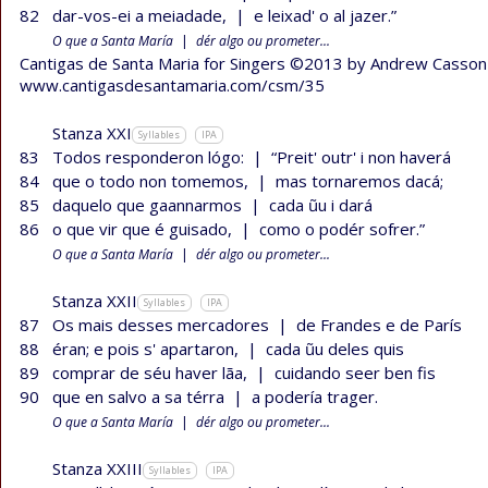
82
dar-vos-ei a meiadade,
|
e leixad' o al jazer.”
O que a Santa María
|
dér algo ou prometer...
Cantigas de Santa Maria for Singers ©2013 by Andrew Casson
www.cantigasdesantamaria.com/csm/35
Stanza XXI
Syllables
IPA
83
Todos responderon lógo:
|
“Preit' outr' i non haverá
84
que o todo non tomemos,
|
mas tornaremos dacá;
85
daquelo que gaannarmos
|
cada ũu i dará
86
o que vir que é guisado,
|
como o podér sofrer.”
O que a Santa María
|
dér algo ou prometer...
Stanza XXII
Syllables
IPA
87
Os mais desses mercadores
|
de Frandes e de París
88
éran; e pois s' apartaron,
|
cada ũu deles quis
89
comprar de séu haver lãa,
|
cuidando seer ben fis
90
que en salvo a sa térra
|
a podería trager.
O que a Santa María
|
dér algo ou prometer...
Stanza XXIII
Syllables
IPA