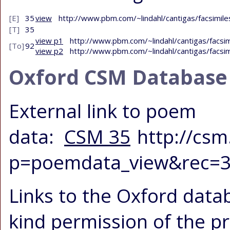
[E]
35
view
http://www.pbm.com/~lindahl/cantigas/facsimile
[T]
35
view p1
http://www.pbm.com/~lindahl/cantigas/facsi
[To]
92
view p2
http://www.pbm.com/~lindahl/cantigas/facsi
Oxford CSM Database
External link to poem
data:
CSM 35
http://csm
p=poemdata_view&rec=
Links to the Oxford data
kind permission of the p