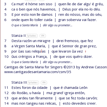
3
Ca muit' é hóme sen siso
|
quen lle de dar algu' é gréu,
4
ca o ben que nós havemos,
|
Déus por ela no-lo déu.
5
E por esto non lle damos
|
ren do nósso, mas do séu,
6
onde quen llo toller cuida
|
gran sobervia vai fazer.
O que a Santa María
|
dér algo ou prometer...
Stanza II
Syllables
IPA
7
Desta razôn un miragre
|
direi fremoso, que fez
8
a Virgen Santa María,
|
que é Sennor de gran prez,
9
por ũas sas reliqu
ḯ
as
|
que levaron ũa vez
†
10
ũus crérigos a França,
|
de que vos quéro dizer.
O que a Santa María
|
dér algo ou prometer...
Cantigas de Santa Maria for Singers ©2013 by Andrew Casson
www.cantigasdesantamaria.com/csm/35
Stanza III
Syllables
IPA
11
Estes foron da cidade
|
que é chamada Leôn
12
do Rodão, u havía
|
mui grand' igreja entôn,
13
que ardeu tan fèramente
|
que se fez toda carvôn;
14
mas non tangeu nas relicas,
|
esto devedes creer.