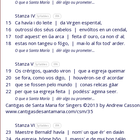
O que a Santa María
|
dér algo ou prometer...
Stanza IV
Syllables
IPA
15
Ca havía i do leite
|
da Virgen esperital,
16
outrossí dos séus cabelos
|
envóltos en un cendal,
17
tod' aquest' en ũa arca
|
feita d' ouro, ca non d' al;
18
estas non tangeu o fógo,
|
mai-lo al foi tod' arder.
O que a Santa María
|
dér algo ou prometer...
Stanza V
Syllables
IPA
19
Os crérigos, quando viron
|
que a eigreja queimar
20
se fora, como vos digo,
|
houvéron-se d' acordar
21
que se fossen pelo mundo
|
conas relicas gãar
22
per que sa eigreja feita
|
podéss' aginna seer.
O que a Santa María
|
dér algo ou prometer...
Cantigas de Santa Maria for Singers ©2013 by Andrew Casson
www.cantigasdesantamaria.com/csm/35
Stanza VI
Syllables
IPA
23
Maestre Bernald' havía
|
nom' un que ér' en daián
24
da eigreja, hóme bõo,
|
manss' e de mui bon talán,