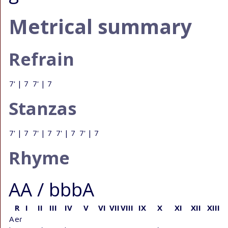
Metrical summary
Refrain
7' | 7 7' | 7
Stanzas
7' | 7 7' | 7 7' | 7 7' | 7
Rhyme
AA / bbbA
R
I
II
III
IV
V
VI
VII
VIII
IX
X
XI
XII
XIII
A
eɾ