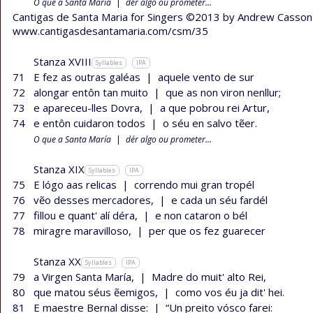
O que a Santa María
|
dér algo ou prometer...
Cantigas de Santa Maria for Singers ©2013 by Andrew Casson
www.cantigasdesantamaria.com/csm/35
Stanza XVIII
Syllables
IPA
71
E fez as outras galéas
|
aquele vento de sur
72
alongar entôn tan muito
|
que as non viron nenllur;
73
e apareceu-lles Dovra,
|
a que pobrou rei Artur,
74
e entôn cuidaron todos
|
o séu en salvo tẽer.
O que a Santa María
|
dér algo ou prometer...
Stanza XIX
Syllables
IPA
75
E lógo aas relicas
|
correndo mui gran tropél
76
vẽo desses mercadores,
|
e cada un séu fardél
77
fillou e quant' alí déra,
|
e non cataron o bél
78
miragre maravilloso,
|
per que os fez guarecer
Stanza XX
Syllables
IPA
79
a Virgen Santa María,
|
Madre do muit' alto Rei,
80
que matou séus ẽemigos,
|
como vos éu ja dit' hei.
81
E maestre Bernal disse:
|
“Un preito vósco farei: