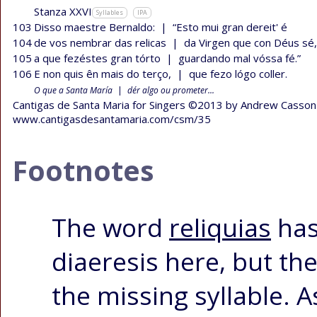
Stanza XXVI
Syllables
IPA
103
Disso maestre Bernaldo:
|
“Esto mui gran dereit' é
104
de vos nembrar das relicas
|
da Virgen que con Déus sé,
105
a que fezéstes gran tórto
|
guardando mal vóssa fé.”
106
E non quis ên mais do terço,
|
que fezo lógo coller.
O que a Santa María
|
dér algo ou prometer...
Cantigas de Santa Maria for Singers ©2013 by Andrew Casson
www.cantigasdesantamaria.com/csm/35
Footnotes
The word
reliquias
has
diaeresis here, but the
the missing syllable. A