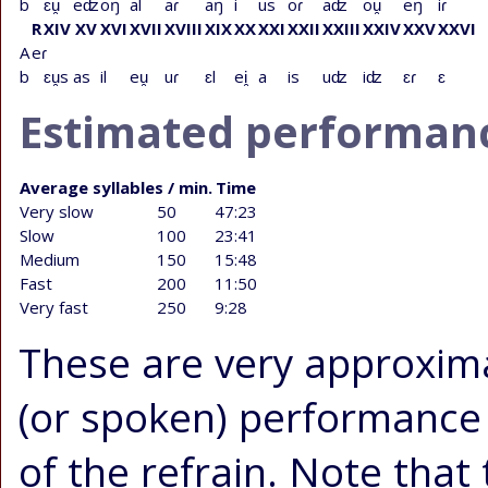
b
ɛu̯
eʣ
oŋ
al
aɾ
aŋ
i
us
oɾ
aʣ
ou̯
eŋ
iɾ
R
XIV
XV
XVI
XVII
XVIII
XIX
XX
XXI
XXII
XXIII
XXIV
XXV
XXVI
A
eɾ
b
ɛu̯s
as
il
eu̯
uɾ
ɛl
ei̯
a
is
uʣ
iʣ
ɛɾ
ɛ
Estimated performan
Average syllables / min.
Time
Very slow
50
47:23
Slow
100
23:41
Medium
150
15:48
Fast
200
11:50
Very fast
250
9:28
These are very approximat
(or spoken) performance o
of the refrain. Note that