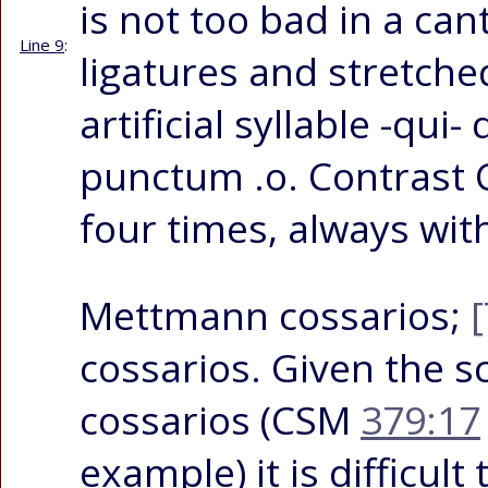
is not too bad in a cant
Line 9
:
ligatures and stretche
artificial syllable
-qui-
d
punctum
.o
. Contrast
four times, always wit
Mettmann
cossarios
;
cossarios
. Given the 
cossarios
(CSM
379:17
example) it is difficul