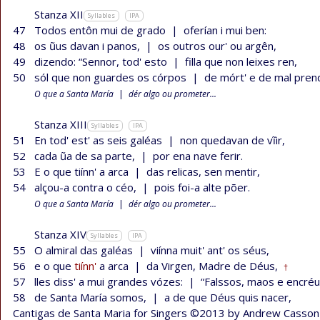
Stanza XII
Syllables
IPA
47
Todos entôn mui de grado
|
oferían i mui ben:
48
os ũus davan i panos,
|
os outros our' ou argên,
49
dizendo: “Sennor, tod' esto
|
filla que non leixes ren,
50
sól que non guardes os córpos
|
de mórt' e de mal prend
O que a Santa María
|
dér algo ou prometer...
Stanza XIII
Syllables
IPA
51
En tod' est' as seis galéas
|
non quedavan de vĩir,
52
cada ũa de sa parte,
|
por ena nave ferir.
53
E o que tiínn' a arca
|
das relicas, sen mentir,
54
alçou-a contra o céo,
|
pois foi-a alte põer.
O que a Santa María
|
dér algo ou prometer...
Stanza XIV
Syllables
IPA
55
O almiral das galéas
|
viínna muit' ant' os séus,
56
e o que
tiínn'
a arca
|
da Virgen, Madre de Déus,
†
57
lles diss' a mui grandes vózes:
|
“Falssos, maos e encréu
58
de Santa María somos,
|
a de que Déus quis nacer,
Cantigas de Santa Maria for Singers ©2013 by Andrew Casson