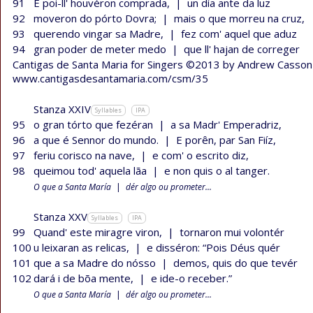
91
E poi-ll' houvéron comprada,
|
un día ante da luz
92
moveron do pórto Dovra;
|
mais o que morreu na cruz,
93
querendo vingar sa Madre,
|
fez com' aquel que aduz
94
gran poder de meter medo
|
que ll' hajan de correger
Cantigas de Santa Maria for Singers ©2013 by Andrew Casson
www.cantigasdesantamaria.com/csm/35
Stanza XXIV
Syllables
IPA
95
o gran tórto que fezéran
|
a sa Madr' Emperadriz,
96
a que é Sennor do mundo.
|
E porên, par San Fiíz,
97
feriu corisco na nave,
|
e com' o escrito diz,
98
queimou tod' aquela lãa
|
e non quis o al tanger.
O que a Santa María
|
dér algo ou prometer...
Stanza XXV
Syllables
IPA
99
Quand' este miragre viron,
|
tornaron mui volontér
100
u leixaran as relicas,
|
e disséron: “Pois Déus quér
101
que a sa Madre do nósso
|
demos, quis do que tevér
102
dará i de bõa mente,
|
e ide-o receber.”
O que a Santa María
|
dér algo ou prometer...