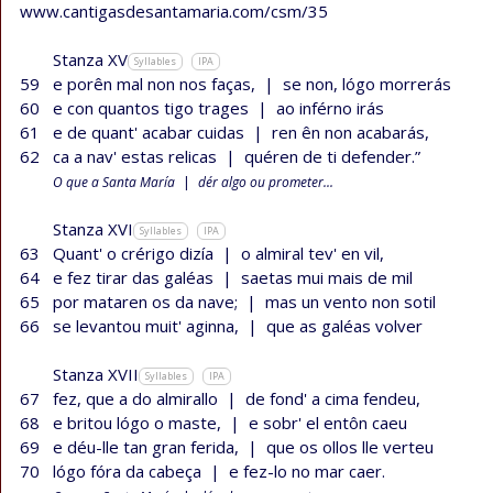
www.cantigasdesantamaria.com/csm/35
Stanza XV
Syllables
IPA
59
e porên mal non nos faças,
|
se non, lógo morrerás
60
e con quantos tigo trages
|
ao inférno irás
61
e de quant' acabar cuidas
|
ren ên non acabarás,
62
ca a nav' estas relicas
|
quéren de ti defender.”
O que a Santa María
|
dér algo ou prometer...
Stanza XVI
Syllables
IPA
63
Quant' o crérigo dizía
|
o almiral tev' en vil,
64
e fez tirar das galéas
|
saetas mui mais de mil
65
por mataren os da nave;
|
mas un vento non sotil
66
se levantou muit' aginna,
|
que as galéas volver
Stanza XVII
Syllables
IPA
67
fez, que a do almirallo
|
de fond' a cima fendeu,
68
e britou lógo o maste,
|
e sobr' el entôn caeu
69
e déu-lle tan gran ferida,
|
que os ollos lle verteu
70
lógo fóra da cabeça
|
e fez-lo no mar caer.