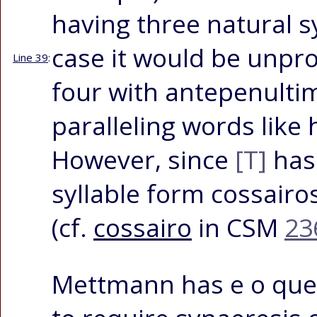
having three natural sy
case it would be unprob
Line 39
:
four with antepenultim
paralleling words like
However, since
[T]
has
syllable form
cossairo
(cf.
cossairo
in CSM
23
Mettmann has
e o que