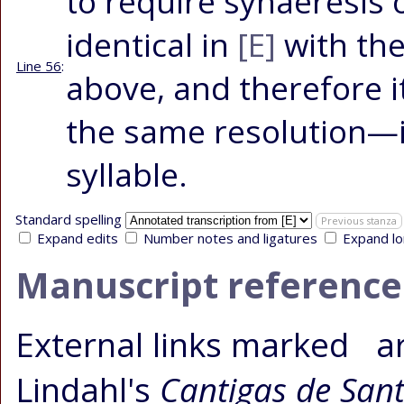
to require synaeresis 
identical in
[E]
with the
Line 56
:
above, and therefore i
the same resolution—i.
syllable.
Standard spelling
Previous stanza
Expand edits
Number notes and ligatures
Expand lo
Manuscript reference
External links
marked
ar
Lindahl's
Cantigas de San