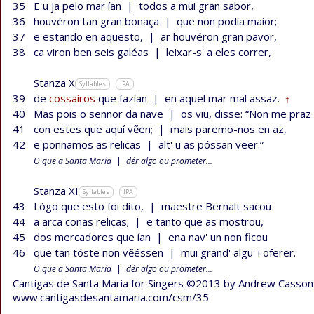
35
E u ja pelo mar ían
|
todos a mui gran sabor,
36
houvéron tan gran bonaça
|
que non podía maior;
37
e estando en aquesto,
|
ar houvéron gran pavor,
38
ca viron ben seis galéas
|
leixar-s' a eles correr,
Stanza X
Syllables
IPA
39
de
cossairos
que fazían
|
en aquel mar mal assaz.
†
40
Mas pois o sennor da nave
|
os viu, disse: “Non me praz
41
con estes que aquí vẽen;
|
mais paremo-nos en az,
42
e ponnamos as relicas
|
alt' u as póssan veer.”
O que a Santa María
|
dér algo ou prometer...
Stanza XI
Syllables
IPA
43
Lógo que esto foi dito,
|
maestre Bernalt sacou
44
a arca conas relicas;
|
e tanto que as mostrou,
45
dos mercadores que ían
|
ena nav' un non ficou
46
que tan tóste non vẽéssen
|
mui grand' algu' i oferer.
O que a Santa María
|
dér algo ou prometer...
Cantigas de Santa Maria for Singers ©2013 by Andrew Casson
www.cantigasdesantamaria.com/csm/35