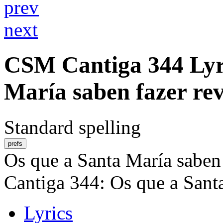
prev
next
CSM
Cantiga 344
Lyr
María saben fazer re
Standard spelling
prefs
Os que a Santa María saben 
Cantiga 344: Os que a Sant
Lyrics