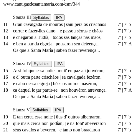
www.cantigasdesantamaria.com/csm/344
Stanza III
Syllables
IPA
11
Gran cavalgada de mouros
|
saiu pera os crischãos
7'
|
7' b
12
correr e fazer-lles dano,
|
e passou sérras e chãos
7'
|
7' b
13
e chegaron a Tudía,
|
todos sas lanças nas mãos,
7'
|
7' b
14
e ben a par da eigreja
|
pousaron sen deteença.
7'
|
7' A
Os que a Santa María
|
saben fazer reverença...
Stanza IV
Syllables
IPA
15
Assí foi que essa noite
|
muit' en paz alí jouvéron;
7'
|
7' b
16
e d' outra parte crischãos
|
sa cavalgada fezéron,
7'
|
7' b
17
e cabo dessa eigreja
|
bẽes os outros maséron,
7'
|
7' b
18
ca daquel logar partir-se
|
non houvéron atrevença.
7'
|
7' A
Os que a Santa María
|
saben fazer reverença...
Stanza V
Syllables
IPA
19
E tan cerca essa noite
|
ũus d' outros albergaron,
7'
|
7' b
20
que mais cerca non podían;
|
e na font' abeveraron
7'
|
7' b
21
séus cavalos a beveren,
|
e tanto non braadaron
7'
|
7' b