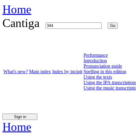
Home
Cantiga
Go
Performance
Introduction
Pronunciation guide
What's new?
Main index
Index by incipit
Spelling in this edition
Using the texts
Using the IPA transcription
Using the music transcripti
Sign in
Home