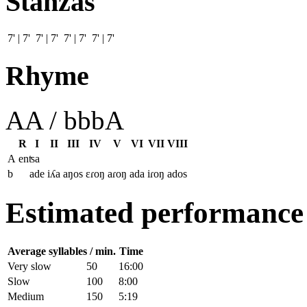
Stanzas
7' | 7' 7' | 7' 7' | 7' 7' | 7'
Rhyme
AA / bbbA
R
I
II
III
IV
V
VI
VII
VIII
A
enʦa
b
ade
iʎa
aŋos
ɛɾoŋ
aɾoŋ
ada
iɾoŋ
ados
Estimated performance
Average syllables / min.
Time
Very slow
50
16:00
Slow
100
8:00
Medium
150
5:19