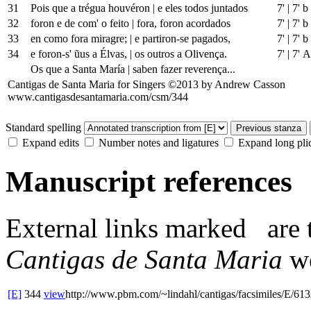
31
Pois que a trégua houvéron
|
e eles todos juntados
7'
|
7' b
32
foron e de com' o feito
|
fora, foron acordados
7'
|
7' b
33
en como fora miragre;
|
e partiron-se pagados,
7'
|
7' b
34
e foron-s' ũus a Élvas,
|
os outros a Olivença.
7'
|
7' A
Os que a Santa María
|
saben fazer reverença...
Cantigas de Santa Maria for Singers ©2013 by Andrew Casson
www.cantigasdesantamaria.com/csm/344
Standard spelling
Previous stanza
Expand edits
Number notes and ligatures
Expand long pli
Manuscript references
External links
marked
are 
Cantigas de Santa Maria
we
[E]
344
view
http://www.pbm.com/~lindahl/cantigas/facsimiles/E/613