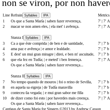
non se viron, por non haver
Line
Refrain
Metrics
Syllables
IPA
1
Os que a Santa María
|
saben fazer reverença,
7'
|
7' A
2
macar se non amen eles,
|
ela met' i avẽença.
7'
|
7' A
Stanza I
Syllables
IPA
3
Ca a que éste comprida
|
de ben e de santidade,
7'
|
7' b
4
ama paz e avẽença
|
e amor e lealdade.
7'
|
7' b
5
E dest' un mui gran miragre
|
direi, e ben m' ascuitade,
7'
|
7' b
6
que ela fez en Tudía;
|
e meted' i ben femença.
7'
|
7' A
Os que a Santa María
|
saben fazer reverença...
Stanza II
Syllables
IPA
7
No tempo quando de mouros
|
foi o reino de Sevilla,
7'
|
7' b
8
en aquela sa eigreja
|
de Tudía maravilla
7'
|
7' b
9
conteceu ũa vegada;
|
e mui gran sabor me filla
7'
|
7' b
10
de dizer como foi esto
|
por haverdes mais creença.
7'
|
7' A
Os que a Santa María
|
saben fazer reverença...
Cantigas de Santa Maria for Singers ©2013 by Andrew Casson