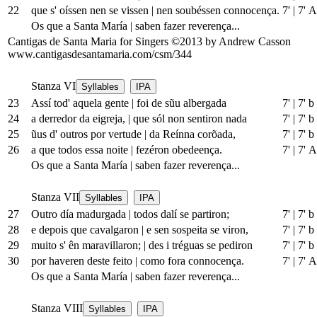
22
que s' oíssen nen se vissen
|
nen soubéssen connocença.
7'
|
7' A
Os que a Santa María
|
saben fazer reverença...
Cantigas de Santa Maria for Singers ©2013 by Andrew Casson
www.cantigasdesantamaria.com/csm/344
Stanza VI
Syllables
IPA
23
Assí tod' aquela gente
|
foi de sũu albergada
7'
|
7' b
24
a derredor da eigreja,
|
que sól non sentiron nada
7'
|
7' b
25
ũus d' outros por vertude
|
da Reínna corõada,
7'
|
7' b
26
a que todos essa noite
|
fezéron obedeença.
7'
|
7' A
Os que a Santa María
|
saben fazer reverença...
Stanza VII
Syllables
IPA
27
Outro día madurgada
|
todos dalí se partiron;
7'
|
7' b
28
e depois que cavalgaron
|
e sen sospeita se viron,
7'
|
7' b
29
muito s' ên maravillaron;
|
des i tréguas se pediron
7'
|
7' b
30
por haveren deste feito
|
como fora connocença.
7'
|
7' A
Os que a Santa María
|
saben fazer reverença...
Stanza VIII
Syllables
IPA