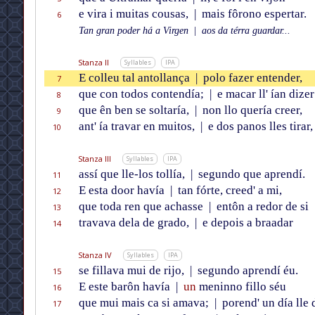
e vira i muitas cousas,
|
mais fôrono espertar.
6
Tan gran poder há a Virgen
|
aos da térra guardar...
Stanza II
Syllables
IPA
E colleu tal antollança
|
polo fazer entender,
7
que con todos contendía;
|
e macar ll' ían dizer
8
que ên ben se soltaría,
|
non llo quería creer,
9
ant' ía travar en muitos,
|
e dos panos lles tirar,
10
Stanza III
Syllables
IPA
assí que lle-los tollía,
|
segundo que aprendí.
11
E esta door havía
|
tan fórte, creed' a mi,
12
que toda ren que achasse
|
entôn a redor de si
13
travava dela de grado,
|
e depois a braadar
14
Stanza IV
Syllables
IPA
se fillava mui de rijo,
|
segundo aprendí éu.
15
E este barôn havía
|
un
meninno fillo séu
16
que mui mais ca si amava;
|
porend' un día lle 
17