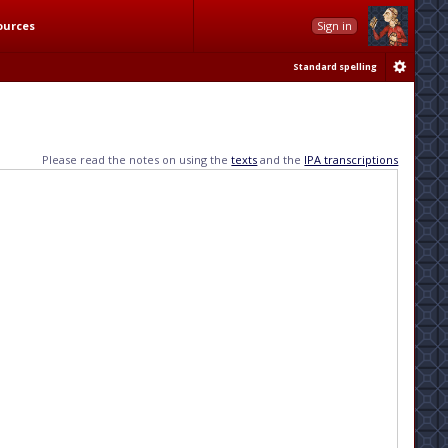
ources
Sign in
Standard spelling
Please read the notes on using the
texts
and the
IPA transcriptions