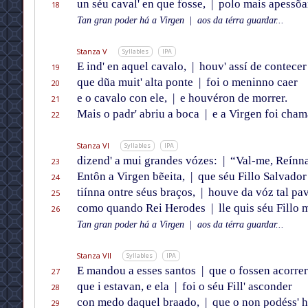
un séu caval' en que fosse,
|
polo mais apessõa
18
Tan gran poder há a Virgen
|
aos da térra guardar...
Stanza V
Syllables
IPA
E ind' en aquel cavalo,
|
houv' assí de contecer
19
que dũa muit' alta ponte
|
foi o meninno caer
20
e o cavalo con ele,
|
e houvéron de morrer.
21
Mais o padr' abriu a boca
|
e a Virgen foi cham
22
Stanza VI
Syllables
IPA
dizend' a mui grandes vózes:
|
“Val-me, Reínna
23
Entôn a Virgen bẽeita,
|
que séu Fillo Salvador
24
tiínna ontre séus braços,
|
houve da vóz tal pa
25
como quando Rei Herodes
|
lle quis séu Fillo m
26
Tan gran poder há a Virgen
|
aos da térra guardar...
Stanza VII
Syllables
IPA
E mandou a esses santos
|
que o fossen acorrer
27
que i estavan, e ela
|
foi o séu Fill' asconder
28
con medo daquel braado,
|
que o non podéss' 
29