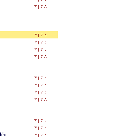
7'
|
7 A
7'
|
7 b
7'
|
7 b
7'
|
7 b
7'
|
7 A
7'
|
7 b
7'
|
7 b
7'
|
7 b
7'
|
7 A
7'
|
7 b
7'
|
7 b
déu
7'
|
7 b