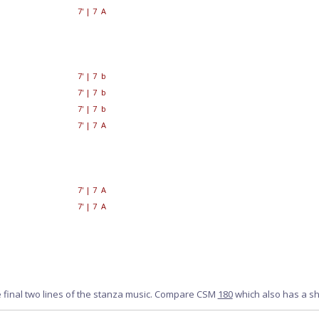
7'
|
7 A
7'
|
7 b
7'
|
7 b
7'
|
7 b
7'
|
7 A
7'
|
7 A
7'
|
7 A
e final two lines of the stanza music. Compare CSM
180
which also has a sho