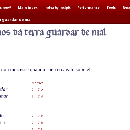
s new?
Main index
Index by incipit
Performance
Tools
Res
ra guardar de mal
non morresse quando caeu o cavalo sobr' el.
Metrics
rdar
7'
|
7 A
mar.
7'
|
7 A
ôn
7'
|
7 b
n
7'
|
7 b
†
7'
|
7 b