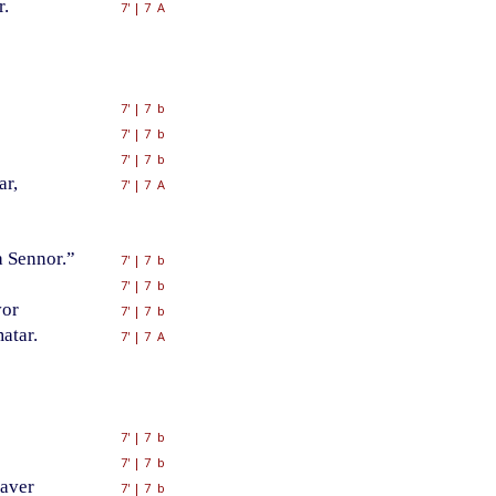
r.
7'
|
7 A
7'
|
7 b
7'
|
7 b
7'
|
7 b
ar,
7'
|
7 A
 Sennor.”
7'
|
7 b
7'
|
7 b
vor
7'
|
7 b
atar.
7'
|
7 A
7'
|
7 b
7'
|
7 b
haver
7'
|
7 b