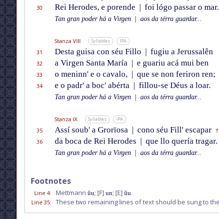
Rei Herodes, e porende
|
foi lógo passar o mar.
30
Tan gran poder há a Virgen
|
aos da térra guardar...
Stanza VIII
Syllables
IPA
Desta guisa con séu Fillo
|
fugiu a Jerussalên
31
a Virgen Santa María
|
e guariu acá mui ben
32
o meninn' e o cavalo,
|
que se non feriron ren;
33
e o padr' a boc' abérta
|
fillou-se Déus a loar.
34
Tan gran poder há a Virgen
|
aos da térra guardar...
Stanza IX
Syllables
IPA
Assí soub' a Grorïosa
|
cono séu Fill' escapar
35
†
da boca de Rei Herodes
|
que llo quería tragar.
36
Tan gran poder há a Virgen
|
aos da térra guardar...
Footnotes
Mettmann
;
[F]
;
[E]
.
Line 4
:
ũu
un
ũu
These two remaining lines of text should be sung to th
Line 35
: