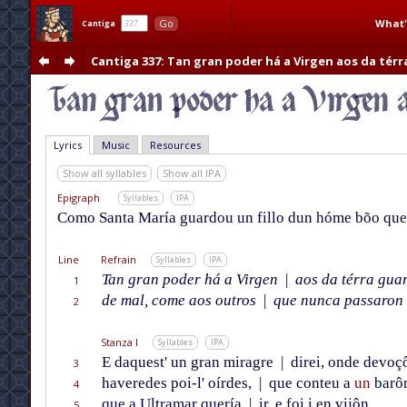
What'
Go
Cantiga
Cantiga 337
: Tan gran poder há a Virgen aos da tér
Lyrics
Music
Resources
Show all syllables
Show all IPA
Epigraph
Syllables
IPA
Como Santa María guardou un fillo dun hóme bõo que 
Line
Refrain
Syllables
IPA
Tan gran poder há a Virgen
|
aos da térra gua
1
de mal, come aos outros
|
que nunca passaron 
2
Stanza I
Syllables
IPA
E daquest' un gran miragre
|
direi, onde devoç
3
haveredes poi-l' oírdes,
|
que conteu a
un
barô
4
que a Ultramar quería
|
ir, e foi i en vijôn
5