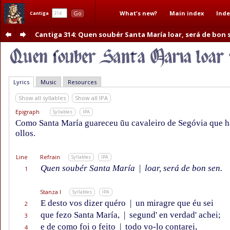
What's new?
Main index
Inde
Go
Cantiga
Cantiga 314
: Quen soubér Santa María loar, será de bon
Lyrics
Music
Resources
Show all syllables
Show all IPA
Epigraph
Syllables
IPA
Como Santa María guareceu ũu cavaleiro de Segóvia que h
ollos.
Line
Refrain
Syllables
IPA
Quen soubér Santa María
|
loar, será de bon sen.
1
Stanza I
Syllables
IPA
E desto vos dizer quéro
|
un miragre que éu sei
2
que fezo Santa María,
|
segund' en verdad' achei;
3
e de como foi o feito
|
todo vo-lo contarei,
4