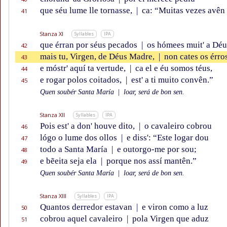
que séu lume lle tornasse,
|
ca: “Muitas vezes avên
41
Stanza XI
Syllables
IPA
que érran por séus pecados
|
os hómees muit' a Déu
42
mais tu, Virgen, de Déus Madre,
|
non cates os érro
43
e móstr' aquí ta vertude,
|
ca el e éu somos téus,
44
e rogar polos coitados,
|
est' a ti muito convên.”
45
Quen soubér Santa María
|
loar, será de bon sen.
Stanza XII
Syllables
IPA
Pois est' a don' houve dito,
|
o cavaleiro cobrou
46
lógo o lume dos ollos
|
e diss': “Este logar dou
47
todo a Santa María
|
e outorgo-me por sou;
48
e bẽeita seja ela
|
porque nos assí mantên.”
49
Quen soubér Santa María
|
loar, será de bon sen.
Stanza XIII
Syllables
IPA
Quantos derredor estavan
|
e viron como a luz
50
cobrou aquel cavaleiro
|
pola Virgen que aduz
51