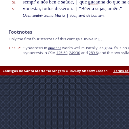
sempr' a nós ben e saúde,
|
que
guaa
nna do que na 
52
viu estar, todos disséron:
|
“Bẽeita sejas, amên.”
53
Quen soubér Santa María
|
loar, será de bon sen.
Footnotes
Only the first four stanzas of this cantiga survive in
[F]
.
Synaeresis in
works well musically, as
falls on 
Line 52
:
guaanna
guaa-
synaeresis in CSM
125:60
,
249:30
and
289:6
) and the two-syll
Cantigas de Santa Maria for Singers © 2026 by Andrew Casson
Terms of