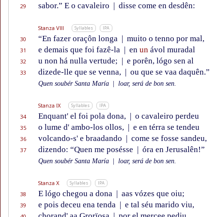
sabor.” E o cavaleiro
|
disse come en desdên:
29
Stanza VIII
Syllables
IPA
“En fazer oraçôn longa
|
muito o tenno por mal,
30
e demais que foi fazê-la
|
en
un
ávol muradal
31
u non há nulla vertude;
|
e porên, lógo sen al
32
dizede-lle que se venna,
|
ou que se vaa daquên.”
33
Quen soubér Santa María
|
loar, será de bon sen.
Stanza IX
Syllables
IPA
Enquant' el foi pola dona,
|
o cavaleiro perdeu
34
o lume d' ambo-los ollos,
|
e en térra se tendeu
35
volcando-s' e braadando
|
come se fosse sandeu,
36
dizendo: “Quen me posésse
|
óra en Jerusalên!”
37
Quen soubér Santa María
|
loar, será de bon sen.
Stanza X
Syllables
IPA
E lógo chegou a dona
|
aas vózes que oiu;
38
e pois deceu ena tenda
|
e tal séu marido viu,
39
chorand' aa Grorïosa
|
por el mercee pediu
40