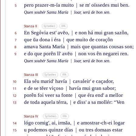
pero prazer-m-ía muito
|
se m' oíssedes mui ben.
5
Quen soubér Santa María
|
loar, será de bon sen.
Stanza II
Syllables
IPA
En Segóvia est' avẽo,
|
e non há mui gran sazôn,
6
que ũa dona i éra
|
que muito de coraçôn
7
amava Santa María
|
mais que quantas cousas son;
8
e do que porên ll' avẽo
|
non vos ên negarei ren.
9
Quen soubér Santa María
|
loar, será de bon sen.
Stanza III
Syllables
IPA
Ela séu marid' havía
|
cavaleir' e caçador,
10
e de se tẽer viçoso
|
havía mui gran sabor;
11
porên foi veer sa fonte
|
que éra end' a mellor
12
de toda aquela térra,
|
e diss' a sa mollér: “Ven
13
Stanza IV
Syllables
IPA
lógo comig', ai, irmãa,
|
e amostrar-ch-ei logar
14
u podemos quinze días
|
ou tres domaas estar
15