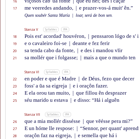
viçosos cab' ũa fonte
|
que éu hei; des i caçar
16
me veeredes andando,
|
e prazer-vos-á muit' ên.”
17
Quen soubér Santa María
|
loar, será de bon sen.
Stanza V
Syllables
IPA
Pois est' acordad' houvéron,
|
penssaron lógo de s' i
18
e o cavaleiro foi-se
|
deante e fez ferir
19
sa tenda cabo da fonte,
|
e des i mandou vĩir
20
sa mollér que i folgasse;
|
mais a que o mundo ten
21
Stanza VI
Syllables
IPA
en poder e que é Madre
|
de Déus, fezo que decer
22
foss' a ũa sa eigreja
|
e i oraçôn fazer.
23
E ela orou tan muito,
|
que fillou ên desprazer
24
séu marido u estava
|
e disso: “Há i alguên
25
Stanza VII
Syllables
IPA
que a mia mollér dissésse
|
que vẽésse pera mi?”
26
E un hóme lle respose:
|
“Sennor, per quant' aprendí
27
oraçôn faz na eigreja,
|
e semella que há i
28