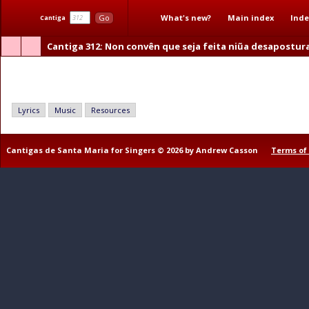
What's new?
Main index
Inde
Go
Cantiga
Cantiga 312
: Non convên que seja feita niũa desapostur
Non convên que seja feita niũa desapostura
Lyrics
Music
Resources
Cantigas de Santa Maria for Singers © 2026 by Andrew Casson
Terms of