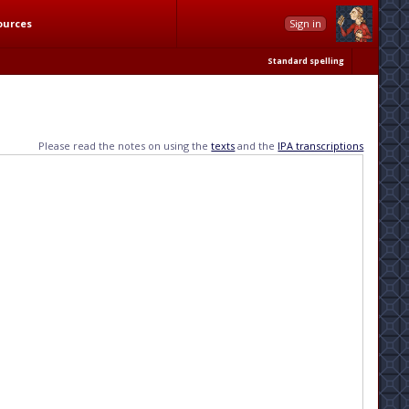
ources
Sign in
Standard spelling
Please read the notes on using the
texts
and the
IPA transcriptions