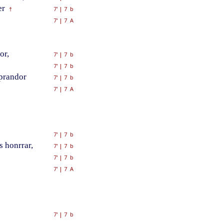
er
7'
|
7 b
†
7'
|
7 A
or,
7'
|
7 b
7'
|
7 b
sprandor
7'
|
7 b
7'
|
7 A
7'
|
7 b
s honrrar,
7'
|
7 b
7'
|
7 b
7'
|
7 A
s
7'
|
7 b