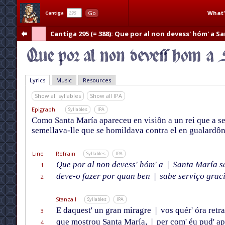
What'
Go
Cantiga
Cantiga 295 (= 388)
: Que por al non devess' hóm' a Sa
Lyrics
Music
Resources
Show all syllables
Show all IPA
Epigraph
Syllables
IPA
Como Santa María apareceu en visiôn a un rei que a ser
semellava-lle que se homildava contra el en gualardôn 
Line
Refrain
Syllables
IPA
Que por al non devess' hóm' a
|
Santa María se
1
deve-o fazer por quan ben
|
sabe serviço graci
2
Stanza I
Syllables
IPA
E daquest' un gran miragre
|
vos quér' óra retra
3
que mostrou Santa María,
|
per com' éu pud' ap
4