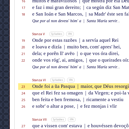
muitos e maravillosos
|
que móstra por ela Déu
16
e faz i mui gran dereito;
|
ca según diz San Ma
17
e San Ioán e San Marcos,
|
sa Madr' éste sen fal
18
Que por al non devess' hóm' a
|
Santa María servir...
Stanza V
Syllables
IPA
Onde por estas razões
|
a servía aquel Rei
19
e loava e dizía
|
muito ben, com' apres' hei,
20
dela; e porên ll' avẽo
|
o que vos óra direi,
21
onde vos róg', ai, amigos,
|
que o queirades oír
22
Que por al non devess' hóm' a
|
Santa María servir...
Stanza VI
Syllables
IPA
Onde foi a ũa Pasqua
|
maior, que Déus resorgi
23
que el Rei fez sa omagen
|
da Virgen; e poi-la 
24
ben feita e ben fremosa,
|
ricamente a vestiu
25
e sobr' o altar a pose,
|
e fez monjas i vĩir
26
Stanza VII
Syllables
IPA
que a vissen com' estava
|
e houvéssen devoçô
27