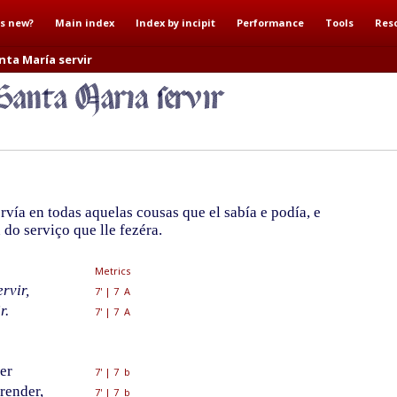
s new?
Main index
Index by incipit
Performance
Tools
Res
nta María servir
vía en todas aquelas cousas que el sabía e podía, e
do serviço que lle fezéra.
Metrics
rvir,
7'
|
7 A
r.
7'
|
7 A
er
7'
|
7 b
render,
7'
|
7 b