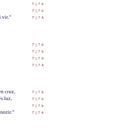
7'
|
7 b
7'
|
7 b
 vir.”
7'
|
7 A
7'
|
7 b
7'
|
7 b
7'
|
7 b
7'
|
7 A
en cruz,
7'
|
7 b
s luz,
7'
|
7 b
7'
|
7 b
nozir.”
7'
|
7 A