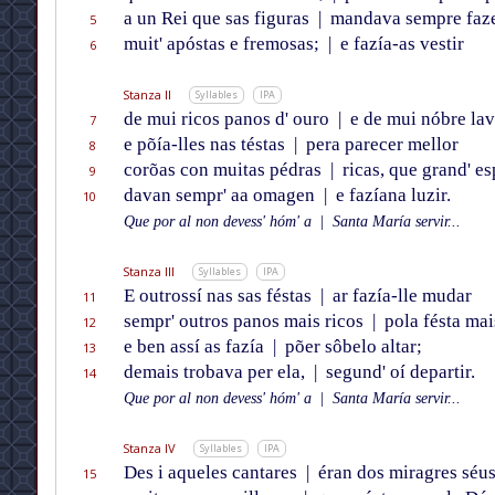
a un Rei que sas figuras
|
mandava sempre faz
5
muit' apóstas e fremosas;
|
e fazía-as vestir
6
Stanza II
Syllables
IPA
de mui ricos panos d' ouro
|
e de mui nóbre lav
7
e põía-lles nas téstas
|
pera parecer mellor
8
corõas con muitas pédras
|
ricas, que grand' e
9
davan sempr' aa omagen
|
e fazíana luzir.
10
Que por al non devess' hóm' a
|
Santa María servir...
Stanza III
Syllables
IPA
E outrossí nas sas féstas
|
ar fazía-lle mudar
11
sempr' outros panos mais ricos
|
pola fésta mai
12
e ben assí as fazía
|
põer sôbelo altar;
13
demais trobava per ela,
|
segund' oí departir.
14
Que por al non devess' hóm' a
|
Santa María servir...
Stanza IV
Syllables
IPA
Des i aqueles cantares
|
éran dos miragres séu
15