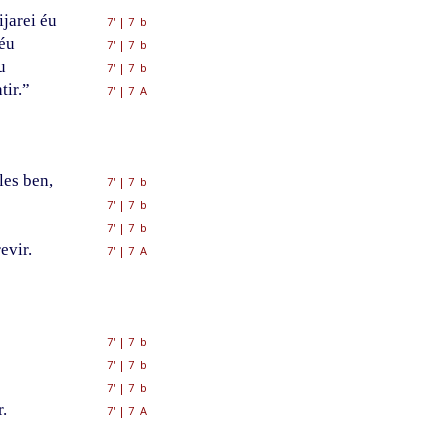
jarei éu
7'
|
7 b
éu
7'
|
7 b
u
7'
|
7 b
tir.”
7'
|
7 A
les ben,
7'
|
7 b
7'
|
7 b
7'
|
7 b
evir.
7'
|
7 A
7'
|
7 b
7'
|
7 b
7'
|
7 b
.
7'
|
7 A