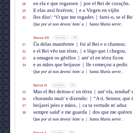
en ela e que rogassen
|
por el Rei de coraçôn.
28
E elas assí fezéron;
|
e a Virgen en vijôn
29
lles diss': “O que me rogades
|
farei-o, se el Rei
30
Que por al non devess' hóm' a
|
Santa María servir...
Stanza VIII
Syllables
IPA
Ũa delas mantẽente
|
foi al Rei e o chamou;
31
e el Rei vẽo tan tóste,
|
e lógo que i chegou,
32
a omagen os gẽollos
|
ant' el en térra ficou
33
e as mãos que beijasse
|
lle começou a pedir.
34
Que por al non devess' hóm' a
|
Santa María servir...
Stanza IX
Syllables
IPA
Mas el Rei deitou-s' en térra
|
ant' ela, tendud' 
35
chorando muit' e dizendo:
|
“A ti, Sennor, que é
36
beijarei pées e mãos,
|
ca ta vertude m' aduz
37
sempre saúd' e me guarda
|
dos que me quéren 
38
Que por al non devess' hóm' a
|
Santa María servir...
Stanza X
Syllables
IPA