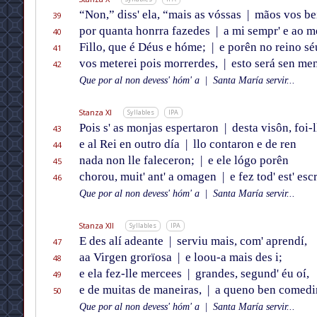
“Non,” diss' ela, “mais as vóssas
|
mãos vos bei
39
por quanta honrra fazedes
|
a mi sempr' e ao m
40
Fillo, que é Déus e hóme;
|
e porên no reino sé
41
vos meterei pois morrerdes,
|
esto será sen men
42
Que por al non devess' hóm' a
|
Santa María servir...
Stanza XI
Syllables
IPA
Pois s' as monjas espertaron
|
desta visôn, foi-l
43
e al Rei en outro día
|
llo contaron e de ren
44
nada non lle faleceron;
|
e ele lógo porên
45
chorou, muit' ant' a omagen
|
e fez tod' est' escr
46
Que por al non devess' hóm' a
|
Santa María servir...
Stanza XII
Syllables
IPA
E des alí adeante
|
serviu mais, com' aprendí,
47
aa Virgen grorïosa
|
e loou-a mais des i;
48
e ela fez-lle mercees
|
grandes, segund' éu oí,
49
e de muitas de maneiras,
|
a queno ben comedir
50
Que por al non devess' hóm' a
|
Santa María servir...