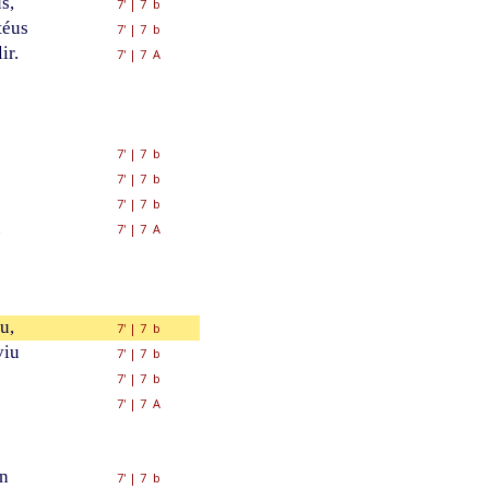
s,
7'
|
7 b
téus
7'
|
7 b
ir.
7'
|
7 A
7'
|
7 b
7'
|
7 b
7'
|
7 b
.
7'
|
7 A
u,
7'
|
7 b
viu
7'
|
7 b
7'
|
7 b
7'
|
7 A
n
7'
|
7 b