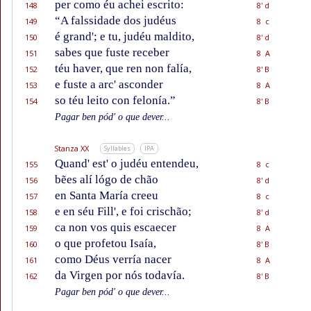
per como éu achei escrito:
148
8' d
“A falssidade dos judéus
149
8 c
é grand'; e tu, judéu maldito,
150
8' d
sabes que fuste receber
151
8 A
téu haver, que ren non falía,
152
8' B
e fuste a arc' asconder
153
8 A
so téu leito con felonía.”
154
8' B
Pagar ben pód' o que dever...
Stanza XX
Syllables
IPA
Quand' est' o judéu entendeu,
155
8 c
bẽes alí lógo de chão
156
8' d
en Santa María creeu
157
8 c
e en séu Fill', e foi crischão;
158
8' d
ca non vos quis escaecer
159
8 A
o que profetou Isaía,
160
8' B
como Déus verría nacer
161
8 A
da Virgen por nós todavía.
162
8' B
Pagar ben pód' o que dever...