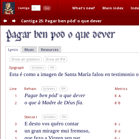
What's new?
Main index
Inde
Go
Cantiga
Cantiga 25
: Pagar ben pód' o que dever
Lyrics
Music
Resources
Show all syllables
Show all IPA
Epigraph
Syllables
IPA
Esta é como a imagen de Santa María falou en testimonio on
Line
Refrain
Metrics
Syllables
IPA
Pagar ben pód' o que dever
1
8 A
o que à Madre de Déus fía.
2
8' B
Stanza I
Syllables
IPA
E desto vos quéro contar
3
8 c
un gran miragre mui fremoso,
4
8' d
que fezo a Virgen sen par,
5
8 c