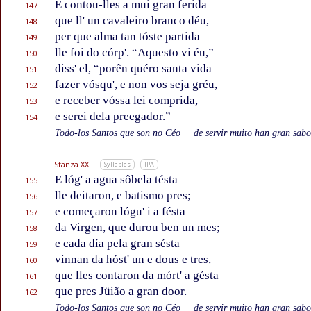
E contou-lles a mui gran ferida
147
que ll' un cavaleiro branco déu,
148
per que alma tan tóste partida
149
lle foi do córp'. “Aquesto vi éu,”
150
diss' el, “porên quéro santa vida
151
fazer vósqu', e non vos seja gréu,
152
e receber vóssa lei comprida,
153
e serei dela preegador.”
154
Todo-los Santos que son no Céo
|
de servir muito han gran sabor
Stanza XX
Syllables
IPA
E lóg' a agua sôbela tésta
155
lle deitaron, e batismo pres;
156
e começaron lógu' i a fésta
157
da Virgen, que durou ben un mes;
158
e cada día pela gran sésta
159
vinnan da hóst' un e dous e tres,
160
que lles contaron da mórt' a gésta
161
que pres Jüião a gran door.
162
Todo-los Santos que son no Céo
|
de servir muito han gran sabor