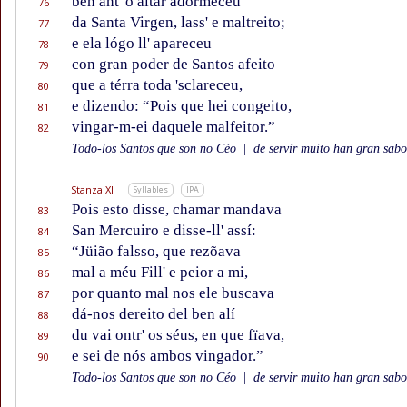
ben ant' o altar adormeceu
76
da Santa Virgen, lass' e maltreito;
77
e ela lógo ll' apareceu
78
con gran poder de Santos afeito
79
que a térra toda 'sclareceu,
80
e dizendo: “Pois que hei congeito,
81
vingar-m-ei daquele malfeitor.”
82
Todo-los Santos que son no Céo
|
de servir muito han gran sabor
Stanza XI
Syllables
IPA
Pois esto disse, chamar mandava
83
San Mercuiro e disse-ll' assí:
84
“Jüião falsso, que rezõava
85
mal a méu Fill' e peior a mi,
86
por quanto mal nos ele buscava
87
dá-nos dereito del ben alí
88
du vai ontr' os séus, en que fïava,
89
e sei de nós ambos vingador.”
90
Todo-los Santos que son no Céo
|
de servir muito han gran sabor