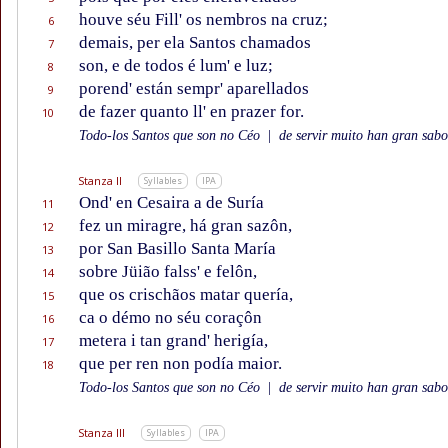
houve séu Fill' os nembros na cruz;
6
demais, per ela Santos chamados
7
son, e de todos é lum' e luz;
8
porend' están sempr' aparellados
9
de fazer quanto ll' en prazer for.
10
Todo-los Santos que son no Céo
|
de servir muito han gran sabor
Stanza II
Syllables
IPA
Ond' en Cesaira a de Suría
11
fez un miragre, há gran sazôn,
12
por San Basillo Santa María
13
sobre Jüião falss' e felôn,
14
que os crischãos matar quería,
15
ca o démo no séu coraçôn
16
metera i tan grand' herigía,
17
que per ren non podía maior.
18
Todo-los Santos que son no Céo
|
de servir muito han gran sabor
Stanza III
Syllables
IPA