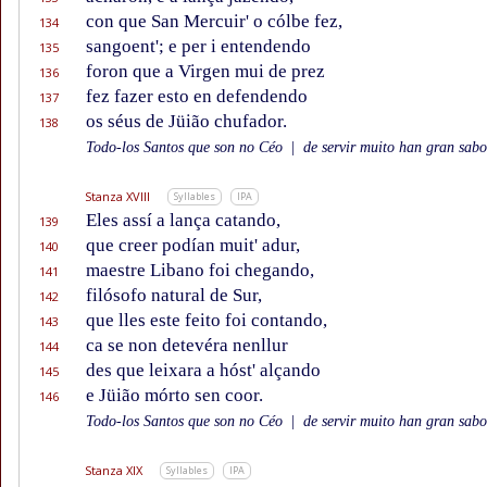
con que San Mercuir' o cólbe fez,
134
sangoent'; e per i entendendo
135
foron que a Virgen mui de prez
136
fez fazer esto en defendendo
137
os séus de Jüião chufador.
138
Todo-los Santos que son no Céo
|
de servir muito han gran sabor
Stanza XVIII
Syllables
IPA
Eles assí a lança catando,
139
que creer podían muit' adur,
140
maestre Libano foi chegando,
141
filósofo natural de Sur,
142
que lles este feito foi contando,
143
ca se non detevéra nenllur
144
des que leixara a hóst' alçando
145
e Jüião mórto sen coor.
146
Todo-los Santos que son no Céo
|
de servir muito han gran sabor
Stanza XIX
Syllables
IPA