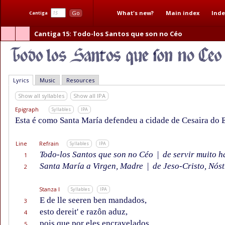
What's new?
Main index
Inde
Go
Cantiga
Cantiga 15
: Todo-los Santos que son no Céo
Lyrics
Music
Resources
Show all syllables
Show all IPA
Epigraph
Syllables
IPA
Esta é como Santa María defendeu a cidade de Cesaira do 
Line
Refrain
Syllables
IPA
Todo-los Santos que son no Céo
|
de servir muito h
1
Santa María a Virgen, Madre
|
de Jeso-Cristo, Nóst
2
Stanza I
Syllables
IPA
E de lle seeren ben mandados,
3
esto dereit' e razôn aduz,
4
pois que por eles encravelados
5