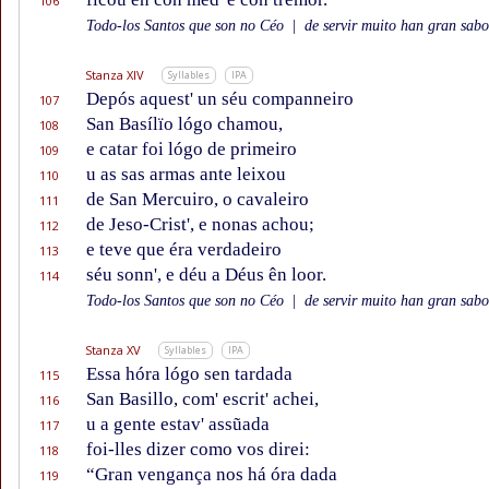
106
Todo-los Santos que son no Céo
|
de servir muito han gran sabor
Stanza XIV
Syllables
IPA
Depós aquest' un séu companneiro
107
San Basílïo lógo chamou,
108
e catar foi lógo de primeiro
109
u as sas armas ante leixou
110
de San Mercuiro, o cavaleiro
111
de Jeso-Crist', e nonas achou;
112
e teve que éra verdadeiro
113
séu sonn', e déu a Déus ên loor.
114
Todo-los Santos que son no Céo
|
de servir muito han gran sabor
Stanza XV
Syllables
IPA
Essa hóra lógo sen tardada
115
San Basillo, com' escrit' achei,
116
u a gente estav' assũada
117
foi-lles dizer como vos direi:
118
“Gran vengança nos há óra dada
119