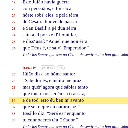
Este Jüião havía guérra
19
con perssïãos, e foi sacar
20
hóste sobr' eles, e pela térra
21
de Cesaira houve de passar;
22
e San Basill' a pé dũa sérra
23
saiu a el por xe ll' homillar,
24
e diss' assí: “Aquel que non érra,
25
que Déus é, te salv', Emperador.”
26
Todo-los Santos que son no Céo
|
de servir muito han gran sabor
Stanza IV
Syllables
IPA
Jüião diss' ao hóme santo:
27
“Sabedor és, e muito me praz;
28
mas quér' agora que sábias tanto
29
que mui mais sei éu ca ti assaz,
30
e de tod' esto éu ben m' avanto
31
que sei o que en natura jaz.”
32
Basillo diz: “Será est' enquanto
33
tu connoceres téu Crïador.”
34
Todo-los Santos que son no Céo
|
de servir muito han gran sabor