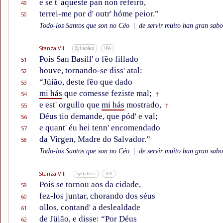
e se t' aqueste pan non refeiro,
49
terrei-me por d' outr' hóme peior.”
50
Todo-los Santos que son no Céo
|
de servir muito han gran sabor
Stanza VII
Syllables
IPA
Pois San Basill' o fẽo fillado
51
houve, tornando-se diss' atal:
52
“Jüião, deste fẽo que dado
53
mi hás
que comesse feziste mal;
54
†
e est' orgullo que
mi hás
mostrado,
55
†
Déus tio demande, que pód' e val;
56
e quant' éu hei tenn' encomendado
57
da Virgen, Madre do Salvador.”
58
Todo-los Santos que son no Céo
|
de servir muito han gran sabor
Stanza VIII
Syllables
IPA
Pois se tornou aos da cidade,
59
fez-los juntar, chorando dos séus
60
ollos, contand' a deslealdade
61
de Jüião, e disse: “Por Déus
62