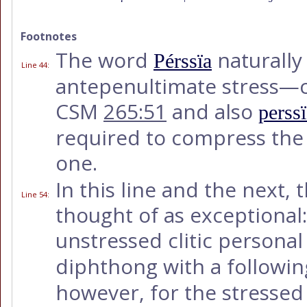
Footnotes
The word
naturally 
Pérssïa
Line 44
:
antepenultimate stress
CSM
265:51
and also
perss
required to compress the t
one.
In this line and the next,
Line 54
:
thought of as exceptional: i
unstressed clitic person
diphthong with a followi
however, for the stressed