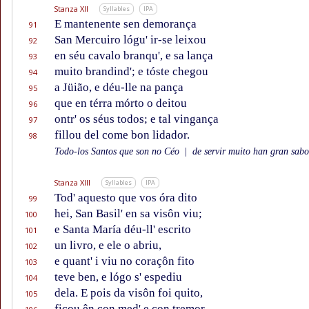
Stanza XII
Syllables
IPA
E mantenente sen demorança
91
San Mercuiro lógu' ir-se leixou
92
en séu cavalo branqu', e sa lança
93
muito brandind'; e tóste chegou
94
a Jüião, e déu-lle na pança
95
que en térra mórto o deitou
96
ontr' os séus todos; e tal vingança
97
fillou del come bon lidador.
98
Todo-los Santos que son no Céo
|
de servir muito han gran sabor
Stanza XIII
Syllables
IPA
Tod' aquesto que vos óra dito
99
hei, San Basil' en sa visôn viu;
100
e Santa María déu-ll' escrito
101
un livro, e ele o abriu,
102
e quant' i viu no coraçôn fito
103
teve ben, e lógo s' espediu
104
dela. E pois da visôn foi quito,
105
ficou ên con med' e con tremor.