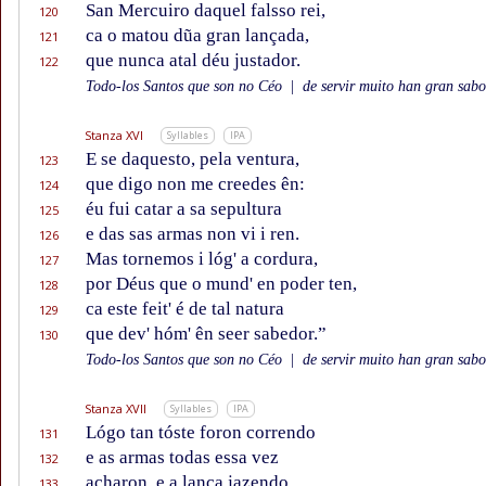
San Mercuiro daquel falsso rei,
120
ca o matou dũa gran lançada,
121
que nunca atal déu justador.
122
Todo-los Santos que son no Céo
|
de servir muito han gran sabor
Stanza XVI
Syllables
IPA
E se daquesto, pela ventura,
123
que digo non me creedes ên:
124
éu fui catar a sa sepultura
125
e das sas armas non vi i ren.
126
Mas tornemos i lóg' a cordura,
127
por Déus que o mund' en poder ten,
128
ca este feit' é de tal natura
129
que dev' hóm' ên seer sabedor.”
130
Todo-los Santos que son no Céo
|
de servir muito han gran sabor
Stanza XVII
Syllables
IPA
Lógo tan tóste foron correndo
131
e as armas todas essa vez
132
acharon, e a lança jazendo,
133