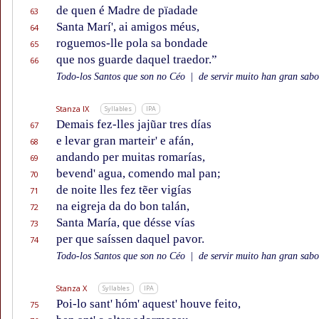
de quen é Madre de pïadade
63
Santa Marí', ai amigos méus,
64
roguemos-lle pola sa bondade
65
que nos guarde daquel traedor.”
66
Todo-los Santos que son no Céo
|
de servir muito han gran sabor
Stanza IX
Syllables
IPA
Demais fez-lles jajũar tres días
67
e levar gran marteir' e afán,
68
andando per muitas romarías,
69
bevend' agua, comendo mal pan;
70
de noite lles fez tẽer vigías
71
na eigreja da do bon talán,
72
Santa María, que désse vías
73
per que saíssen daquel pavor.
74
Todo-los Santos que son no Céo
|
de servir muito han gran sabor
Stanza X
Syllables
IPA
Poi-lo sant' hóm' aquest' houve feito,
75