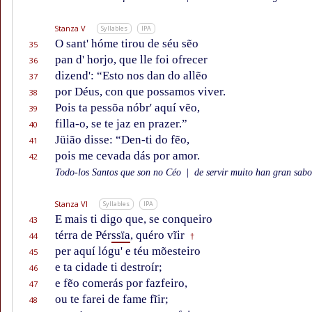
Stanza V
Syllables
IPA
O sant' hóme tirou de séu sẽo
35
pan d' horjo, que lle foi ofrecer
36
dizend': “Esto nos dan do allẽo
37
por Déus, con que possamos viver.
38
Pois ta pessõa nóbr' aquí vẽo,
39
filla-o, se te jaz en prazer.”
40
Jüião disse: “Den-ti do fẽo,
41
pois me cevada dás por amor.
42
Todo-los Santos que son no Céo
|
de servir muito han gran sabor
Stanza VI
Syllables
IPA
E mais ti digo que, se conqueiro
43
térra de Pér
ssïa
, quéro vĩir
44
†
per aquí lógu' e téu mõesteiro
45
e ta cidade ti destroír;
46
e fẽo comerás por fazfeiro,
47
ou te farei de fame fĩir;
48