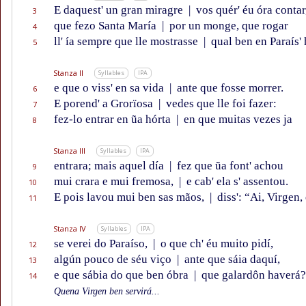
E daquest' un gran miragre
|
vos quér' éu óra contar
3
que fezo Santa María
|
por un monge, que rogar
4
ll' ía sempre que lle mostrasse
|
qual ben en Paraís' 
5
Stanza II
Syllables
IPA
e que o viss' en sa vida
|
ante que fosse morrer.
6
E porend' a Grorïosa
|
vedes que lle foi fazer:
7
fez-lo entrar en ũa hórta
|
en que muitas vezes ja
8
Stanza III
Syllables
IPA
entrara; mais aquel día
|
fez que ũa font' achou
9
mui crara e mui fremosa,
|
e cab' ela s' assentou.
10
E pois lavou mui ben sas mãos,
|
diss': “Ai, Virgen,
11
Stanza IV
Syllables
IPA
se verei do Paraíso,
|
o que ch' éu muito pidí,
12
algún pouco de séu viço
|
ante que sáia daquí,
13
e que sábia do que ben óbra
|
que galardôn haverá
14
Quena Virgen ben servirá...