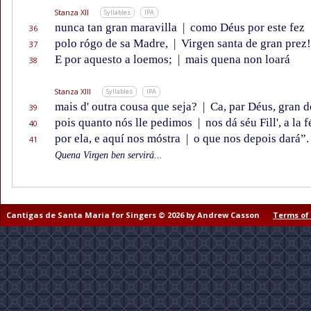
Stanza XII
Syllables
IPA
nunca tan gran maravilla
|
como Déus por este fez
36
polo rógo de sa Madre,
|
Virgen santa de gran prez!
37
E por aquesto a loemos;
|
mais quena non loará
38
Stanza XIII
Syllables
IPA
mais d' outra cousa que seja?
|
Ca, par Déus, gran de
39
pois quanto nós lle pedimos
|
nos dá séu Fill', a la f
40
por ela, e aquí nos móstra
|
o que nos depois dará”.
41
Quena Virgen ben servirá...
Cantigas de Santa Maria for Singers © 2026 by Andrew Casson
Terms of