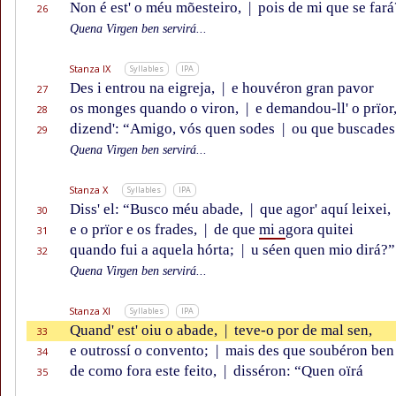
Non é est' o méu mõesteiro,
|
pois de mi que se fará
26
Quena Virgen ben servirá...
Stanza IX
Syllables
IPA
Des i entrou na eigreja,
|
e houvéron gran pavor
27
os monges quando o viron,
|
e demandou-ll' o prïor
28
dizend': “Amigo, vós quen sodes
|
ou que buscades
29
Quena Virgen ben servirá...
Stanza X
Syllables
IPA
Diss' el: “Busco méu abade,
|
que agor' aquí leixei,
30
e o prïor e os frades,
|
de que
mi a
gora quitei
31
quando fui a aquela hórta;
|
u séen quen mio dirá?”
32
Quena Virgen ben servirá...
Stanza XI
Syllables
IPA
Quand' est' oiu o abade,
|
teve-o por de mal sen,
33
e outrossí o convento;
|
mais des que soubéron ben
34
de como fora este feito,
|
disséron: “Quen oïrá
35