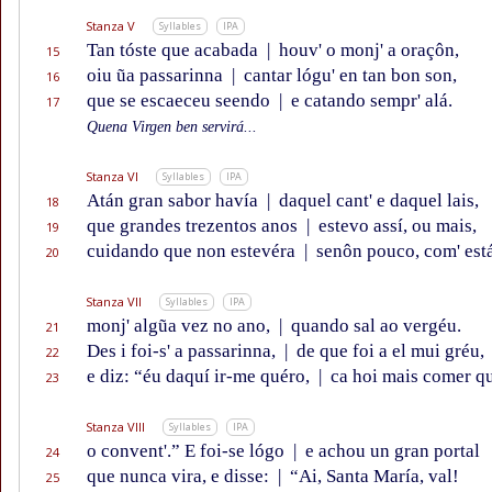
Stanza V
Syllables
IPA
Tan tóste que acabada
|
houv' o monj' a oraçôn,
15
oiu ũa passarinna
|
cantar lógu' en tan bon son,
16
que se escaeceu seendo
|
e catando sempr' alá.
17
Quena Virgen ben servirá...
Stanza VI
Syllables
IPA
Atán gran sabor havía
|
daquel cant' e daquel lais,
18
que grandes trezentos anos
|
estevo assí, ou mais,
19
cuidando que non estevéra
|
senôn pouco, com' est
20
Stanza VII
Syllables
IPA
monj' algũa vez no ano,
|
quando sal ao vergéu.
21
Des i foi-s' a passarinna,
|
de que foi a el mui gréu,
22
e diz: “éu daquí ir-me quéro,
|
ca hoi mais comer q
23
Stanza VIII
Syllables
IPA
o convent'.” E foi-se lógo
|
e achou un gran portal
24
que nunca vira, e disse:
|
“Ai, Santa María, val!
25