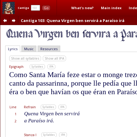
What's new?
Main index
Inde
Go
Cantiga
Cantiga 103
: Quena Virgen ben servirá a Paraíso irá
Lyrics
Music
Resources
Show all syllables
Show all IPA
Epigraph
Syllables
IPA
Como Santa María feze estar o monge trez
canto da passarinna, porque lle pedía que l
éra o ben que havían os que éran en Paraís
Line
Refrain
Syllables
IPA
Quena Virgen ben servirá
1
a Paraíso irá.
2
Stanza I
Syllables
IPA