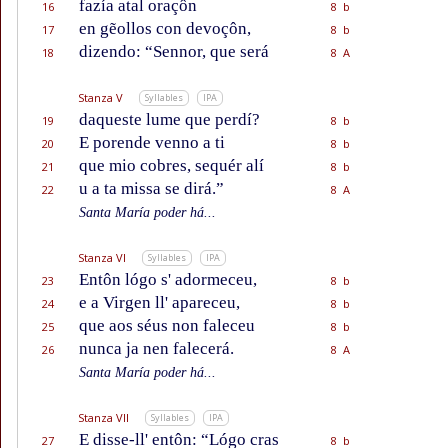
fazía atal oraçôn
16
8 b
en gẽollos con devoçôn,
17
8 b
dizendo: “Sennor, que será
18
8 A
Stanza V
Syllables
IPA
daqueste lume que perdí?
19
8 b
E porende venno a ti
20
8 b
que mio cobres, sequér alí
21
8 b
u a ta missa se dirá.”
22
8 A
Santa María poder há...
Stanza VI
Syllables
IPA
Entôn lógo s' adormeceu,
23
8 b
e a Virgen ll' apareceu,
24
8 b
que aos séus non faleceu
25
8 b
nunca ja nen falecerá.
26
8 A
Santa María poder há...
Stanza VII
Syllables
IPA
E disse-ll' entôn: “Lógo cras
27
8 b