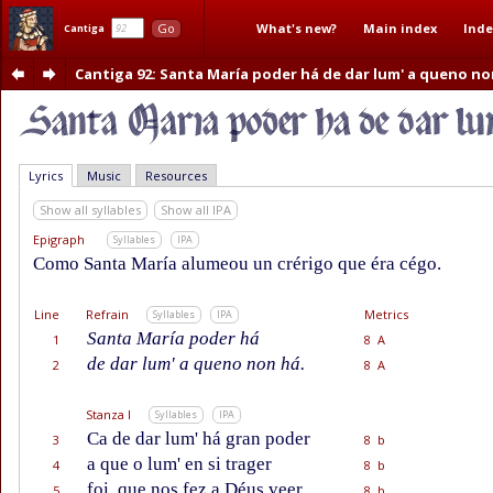
What's new?
Main index
Inde
Go
Cantiga
Cantiga 92
: Santa María poder há de dar lum' a queno no
Lyrics
Music
Resources
Show all syllables
Show all IPA
Epigraph
Syllables
IPA
Como Santa María alumeou un crérigo que éra cégo.
Line
Refrain
Metrics
Syllables
IPA
Santa María poder há
1
8 A
de dar lum' a queno non há.
2
8 A
Stanza I
Syllables
IPA
Ca de dar lum' há gran poder
3
8 b
a que o lum' en si trager
4
8 b
foi, que nos fez a Déus veer,
5
8 b