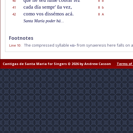
que lle séu lume cobrar fez
40
8 b
cada día sempr' ũa vez,
41
8 b
como vos dissémos acá.
42
8 A
Santa María poder há...
Footnotes
The compressed syllable
from synaeresis here falls on
Line 10
:
vii-
Cantigas de Santa Maria for Singers © 2026 by Andrew Casson
Terms of