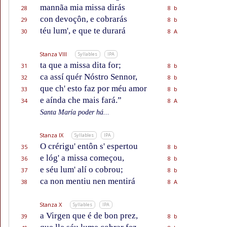
mannãa mia missa dirás
28
8 b
con devoçôn, e cobrarás
29
8 b
téu lum', e que te durará
30
8 A
Stanza VIII
Syllables
IPA
ta que a missa dita for;
31
8 b
ca assí quér Nóstro Sennor,
32
8 b
que ch' esto faz por méu amor
33
8 b
e aínda che mais fará.”
34
8 A
Santa María poder há...
Stanza IX
Syllables
IPA
O crérigu' entôn s' espertou
35
8 b
e lóg' a missa começou,
36
8 b
e séu lum' alí o cobrou;
37
8 b
ca non mentiu nen mentirá
38
8 A
Stanza X
Syllables
IPA
a Virgen que é de bon prez,
39
8 b