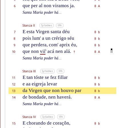
que per al non viramos ja.
6
8 A
Santa María poder há...
Stanza II
Syllables
IPA
E esta Virgen santa déu
7
8 b
pois lum' a un crérigo séu
8
8 b
que perdera, com' aprix éu,
9
8 b
que non
vií
' acá nen alá.
10
8 A
†
Santa María poder há...
Stanza III
Syllables
IPA
E tan tóste se fez fillar
11
8 b
e aa eigreja levar
12
8 b
da Virgen que non houvo par
13
8 b
de bondade, nen haverá.
14
8 A
Santa María poder há...
Stanza IV
Syllables
IPA
E chorando de coraçôn,
15
8 b