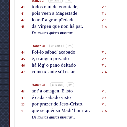
Stanza X
Syllables
IPA
todos mui de voontade,
40
7' c
pois veen a Magestade,
41
7' c
loand' a gran pïedade
42
7' c
da Virgen que non há par.
43
7 A
De muitas guisas mostrar...
Stanza XI
Syllables
IPA
Poi-lo sábad' acabado
44
7' c
é, o ángeo privado
45
7' c
há lóg' o pano deitado
46
7' c
como x' ante sól estar
47
7 A
Stanza XII
Syllables
IPA
ant' a omagen. E isto
48
7' c
é cada sábado visto
49
7' c
por prazer de Jeso-Cristo,
50
7' c
que se quér sa Madr' honrrar.
51
7 A
De muitas guisas mostrar...