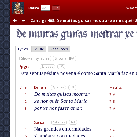
What'
Go
Cantiga
Cantiga 405
: De muitas guisas mostrar xe nos quér 
Lyrics
Music
Resources
Show all syllables
Show all IPA
Epigraph
Syllables
IPA
Esta septüagésima novena é como Santa María faz en 
Line
Refrain
Metrics
Syllables
IPA
De muitas guisas mostrar
1
7 A
xe nos quér Santa María
2
7' B
por xe nos fazer amar.
3
7 A
Stanza I
Syllables
IPA
Nas grandes enfermidades
4
7' c
s' amóstra con pïedades,
5
7' c