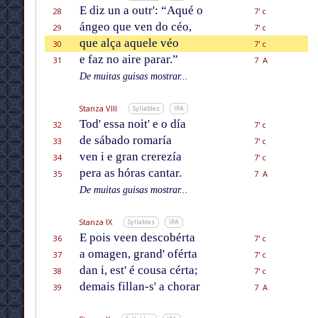
E diz un a outr': “Aqué o
28
7' c
ángeo que ven do céo,
29
7' c
que alça aquele véo
30
7' c
e faz no aire parar.”
31
7 A
De muitas guisas mostrar...
Stanza VIII
Syllables
IPA
Tod' essa noit' e o día
32
7' c
de sábado romaría
33
7' c
ven i e gran crerezía
34
7' c
pera as hóras cantar.
35
7 A
De muitas guisas mostrar...
Stanza IX
Syllables
IPA
E pois veen descobérta
36
7' c
a omagen, grand' oférta
37
7' c
dan i, est' é cousa cérta;
38
7' c
demais fillan-s' a chorar
39
7 A