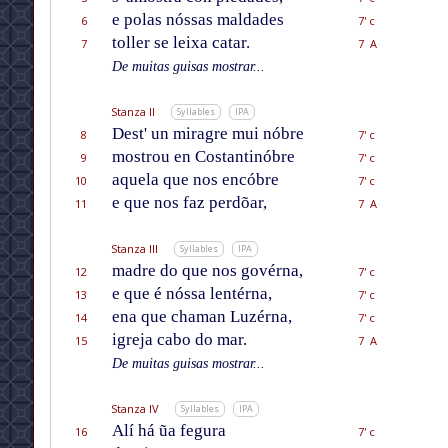
e polas nóssas maldades
6
7' c
toller se leixa catar.
7
7 A
De muitas guisas mostrar...
Stanza II
Syllables
IPA
Dest' un miragre mui nóbre
8
7' c
mostrou en Costantinóbre
9
7' c
aquela que nos encóbre
10
7' c
e que nos faz perdõar,
11
7 A
Stanza III
Syllables
IPA
madre do que nos govérna,
12
7' c
e que é nóssa lentérna,
13
7' c
ena que chaman Luzérna,
14
7' c
igreja cabo do mar.
15
7 A
De muitas guisas mostrar...
Stanza IV
Syllables
IPA
Alí há ũa fegura
16
7' c