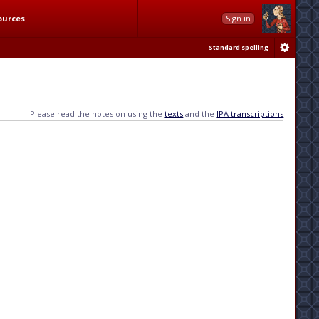
ources
Sign in
Standard spelling
Please read the notes on using the
texts
and the
IPA transcriptions