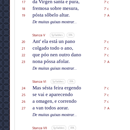
da Virgen santa e pura,
17
7' c
fremosa sobre mesura,
18
7' c
pósta sôbelo altar.
19
7 A
De muitas guisas mostrar...
Stanza V
Syllables
IPA
Ant' ela está un pano
20
7' c
colgado todo o ano,
21
7' c
que póo nen outro dano
22
7' c
nona póssa afolar.
23
7 A
De muitas guisas mostrar...
Stanza VI
Syllables
IPA
Mas sésta feira ergendo
24
7' c
se vai e aparecendo
25
7' c
a omagen, e correndo
26
7' c
a van todos aorar.
27
7 A
De muitas guisas mostrar...
Stanza VII
Syllables
IPA