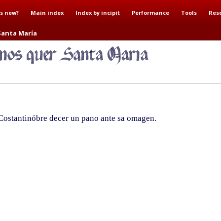
s new?
Main index
Index by incipit
Performance
Tools
Res
Santa María
Costantinóbre decer un pano ante sa omagen.