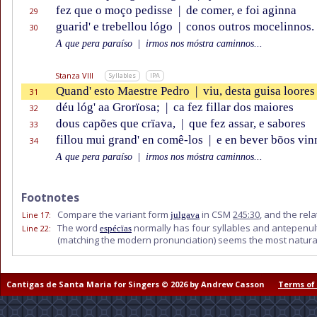
fez que o moço pedisse
|
de comer, e foi aginna
29
guarid' e trebellou lógo
|
conos outros mocelinnos.
30
A que pera paraíso
|
irmos nos móstra caminnos...
Stanza VIII
Syllables
IPA
Quand' esto Maestre Pedro
|
viu, desta guisa loores
31
déu lóg' aa Grorïosa;
|
ca fez fillar dos maiores
32
dous capões que crïava,
|
que fez assar, e sabores
33
fillou mui grand' en comê-los
|
e en bever bõos vin
34
A que pera paraíso
|
irmos nos móstra caminnos...
Footnotes
Compare the variant form
in CSM
245:30
, and the rel
Line 17
:
julgava
The word
normally has four syllables and antepenul
Line 22
:
espécïas
(matching the modern pronunciation) seems the most natural
Cantigas de Santa Maria for Singers © 2026 by Andrew Casson
Terms of