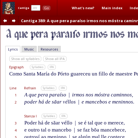
What's new?
Main index
Inde
Go
Cantiga
Cantiga 389
: A que pera paraíso irmos nos móstra camin
Lyrics
Music
Resources
Show all syllables
Show all IPA
Epigraph
Syllables
IPA
Como Santa María do Pórto guareceu un fillo de maestre P
Line
Refrain
Syllables
IPA
A que pera paraíso
|
irmos nos móstra caminnos,
1
poder há de sãar véllos
|
e mancebos e meninnos.
2
Stanza I
Syllables
IPA
Poder há de sãar véllo
|
se é tal que o merece,
3
e outro tal o mancebo
|
se faz bõa mancebece,
4
outrosí ao meninno
|
se algún mal lle contece,
5