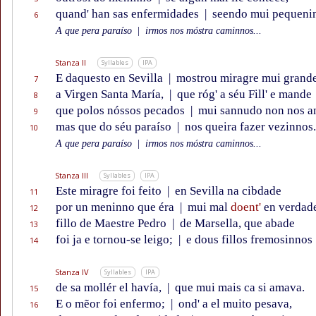
quand' han sas enfermidades
|
seendo mui pequeni
6
A que pera paraíso
|
irmos nos móstra caminnos...
Stanza II
Syllables
IPA
E daquesto en Sevilla
|
mostrou miragre mui grand
7
a Virgen Santa María,
|
que róg' a séu Fill' e mande
8
que polos nóssos pecados
|
mui sannudo non nos a
9
mas que do séu paraíso
|
nos queira fazer vezinnos.
10
A que pera paraíso
|
irmos nos móstra caminnos...
Stanza III
Syllables
IPA
Este miragre foi feito
|
en Sevilla na cibdade
11
por un meninno que éra
|
mui mal
doent'
en verdad
12
fillo de Maestre Pedro
|
de Marsella, que abade
13
foi ja e tornou-se leigo;
|
e dous fillos fremosinnos
14
Stanza IV
Syllables
IPA
de sa mollér el havía,
|
que mui mais ca si amava.
15
E o mẽor foi enfermo;
|
ond' a el muito pesava,
16