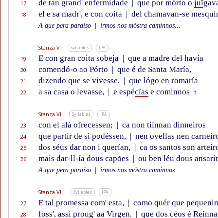
de tan grand' enfermidade
|
que por mórto o
juï
gav
17
el e sa madr', e con coita
|
del chamavan-se mesqui
18
A que pera paraíso
|
irmos nos móstra caminnos...
Stanza V
Syllables
IPA
E con gran coita sobeja
|
que a madre del havía
19
comendó-o ao Pórto
|
que é de Santa María,
20
dizendo que se vivesse,
|
que lógo en romaría
21
a sa casa o levasse,
|
e espé
cïas
e cominnos
22
†
Stanza VI
Syllables
IPA
con el alá ofrecessen;
|
ca non tiínnan dinneiros
23
que partir de si podéssen,
|
nen ovellas nen carneir
24
dos séus dar non i querían,
|
ca os santos son arteir
25
mais dar-ll-ía dous capões
|
ou ben léu dous ansari
26
A que pera paraíso
|
irmos nos móstra caminnos...
Stanza VII
Syllables
IPA
E tal promessa com' esta,
|
como quér que pequeni
27
foss', assí proug' aa Virgen,
|
que dos céos é Reínna
28