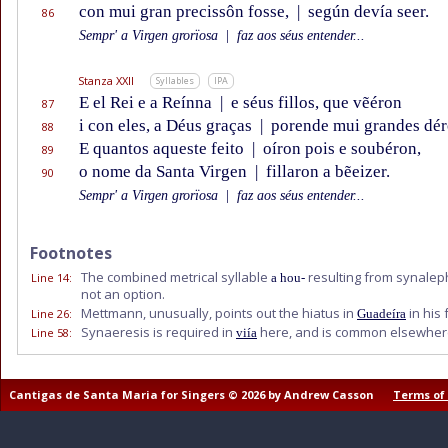
con mui gran precissôn fosse,
|
según devía seer.
86
Sempr' a Virgen grorïosa
|
faz aos séus entender...
Stanza XXII
Syllables
IPA
E el Rei e a Reínna
|
e séus fillos, que vẽéron
87
i con eles, a Déus graças
|
porende mui grandes dér
88
E quantos aqueste feito
|
oíron pois e soubéron,
89
o nome da Santa Virgen
|
fillaron a bẽeizer.
90
Sempr' a Virgen grorïosa
|
faz aos séus entender...
Footnotes
The combined metrical syllable
resulting from synalep
Line 14
:
a hou-
not an option.
Mettmann, unusually, points out the hiatus in
in his 
Line 26
:
Guadeíra
Synaeresis is required in
here, and is common elsewhere
Line 58
:
viía
Cantigas de Santa Maria for Singers © 2026 by Andrew Casson
Terms of