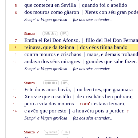
que conteceu en Sevilla
|
quando foi o apelido
5
dos mouros como gãaron
|
Xerez con séu gran pode
6
Sempr' a Virgen grorïosa
|
faz aos séus entender...
Stanza II
Syllables
IPA
Entôn el Rei Don Afonso,
|
fillo del Rei Don Ferna
7
reinava, que da Reínna
|
dos céos tiínna bando
8
contra mouros e crischãos
|
maos, e demais troban
9
andava dos séus miragres
|
grandes que sabe fazer.
10
Sempr' a Virgen grorïosa
|
faz aos séus entender...
Stanza III
Syllables
IPA
Este dous anos havía,
|
ou ben tres, que gaannara
11
Xerez e que o castélo
|
de crischãos ben pobrara;
12
pero a vila dos mouros
|
com'
i estava leixara,
13
e avẽo que por esto
|
a hou
véra pois a perder.
14
†
Sempr' a Virgen grorïosa
|
faz aos séus entender...
Stanza IV
Syllables
IPA