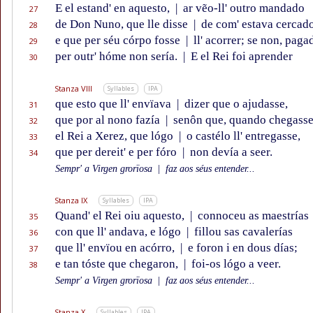
E el estand' en aquesto,
|
ar vẽo-ll' outro mandado
27
de Don Nuno, que lle disse
|
de com' estava cercad
28
e que per séu córpo fosse
|
ll' acorrer; se non, paga
29
per outr' hóme non sería.
|
E el Rei foi aprender
30
Stanza VIII
Syllables
IPA
que esto que ll' envïava
|
dizer que o ajudasse,
31
que por al nono fazía
|
senôn que, quando chegass
32
el Rei a Xerez, que lógo
|
o castélo ll' entregasse,
33
que per dereit' e per fóro
|
non devía a seer.
34
Sempr' a Virgen grorïosa
|
faz aos séus entender...
Stanza IX
Syllables
IPA
Quand' el Rei oiu aquesto,
|
connoceu as maestrías
35
con que ll' andava, e lógo
|
fillou sas cavalerías
36
que ll' envïou en acórro,
|
e foron i en dous días;
37
e tan tóste que chegaron,
|
foi-os lógo a veer.
38
Sempr' a Virgen grorïosa
|
faz aos séus entender...
Stanza X
Syllables
IPA