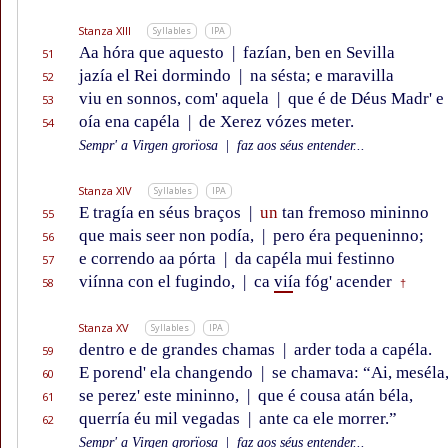
Stanza XIII
Syllables
IPA
Aa hóra que aquesto
|
fazían, ben en Sevilla
51
jazía el Rei dormindo
|
na sésta; e maravilla
52
viu en sonnos, com' aquela
|
que é de Déus Madr' e 
53
oía ena capéla
|
de Xerez vózes meter.
54
Sempr' a Virgen grorïosa
|
faz aos séus entender...
Stanza XIV
Syllables
IPA
E tragía en séus braços
|
un
tan fremoso mininno
55
que mais seer non podía,
|
pero éra pequeninno;
56
e correndo aa pórta
|
da capéla mui festinno
57
viínna con el fugindo,
|
ca
vií
a fóg' acender
58
†
Stanza XV
Syllables
IPA
dentro e de grandes chamas
|
arder toda a capéla.
59
E porend' ela changendo
|
se chamava: “Ai, meséla
60
se perez' este mininno,
|
que é cousa atán béla,
61
querría éu mil vegadas
|
ante ca ele morrer.”
62
Sempr' a Virgen grorïosa
|
faz aos séus entender...