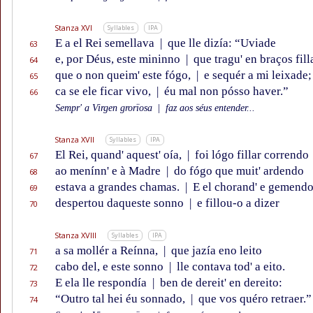
Stanza XVI
Syllables
IPA
E a el Rei semellava
|
que lle dizía: “Uviade
63
e, por Déus, este mininno
|
que tragu' en braços fill
64
que o non queim' este fógo,
|
e sequér a mi leixade;
65
ca se ele ficar vivo,
|
éu mal non pósso haver.”
66
Sempr' a Virgen grorïosa
|
faz aos séus entender...
Stanza XVII
Syllables
IPA
El Rei, quand' aquest' oía,
|
foi lógo fillar correndo
67
ao menínn' e à Madre
|
do fógo que muit' ardendo
68
estava a grandes chamas.
|
E el chorand' e gemend
69
despertou daqueste sonno
|
e fillou-o a dizer
70
Stanza XVIII
Syllables
IPA
a sa mollér a Reínna,
|
que jazía eno leito
71
cabo del, e este sonno
|
lle contava tod' a eito.
72
E ela lle respondía
|
ben de dereit' en dereito:
73
“Outro tal hei éu sonnado,
|
que vos quéro retraer.”
74