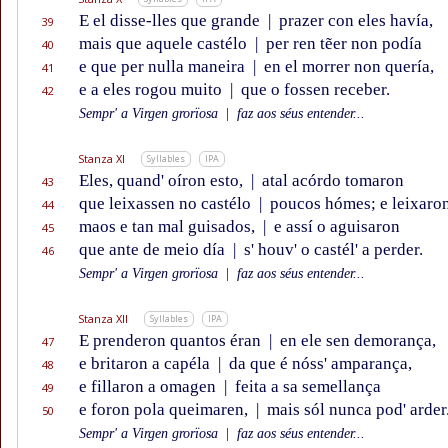
E el disse-lles que grande
|
prazer con eles havía,
39
mais que aquele castélo
|
per ren tẽer non podía
40
e que per nulla maneira
|
en el morrer non quería,
41
e a eles rogou muito
|
que o fossen receber.
42
Sempr' a Virgen grorïosa
|
faz aos séus entender...
Stanza XI
Syllables
IPA
Eles, quand' oíron esto,
|
atal acórdo tomaron
43
que leixassen no castélo
|
poucos hómes; e leixaro
44
maos e tan mal guisados,
|
e assí o aguisaron
45
que ante de meio día
|
s' houv' o castél' a perder.
46
Sempr' a Virgen grorïosa
|
faz aos séus entender...
Stanza XII
Syllables
IPA
E prenderon quantos éran
|
en ele sen demorança,
47
e britaron a capéla
|
da que é nóss' amparança,
48
e fillaron a omagen
|
feita a sa semellança
49
e foron pola queimaren,
|
mais sól nunca pod' arder
50
Sempr' a Virgen grorïosa
|
faz aos séus entender...