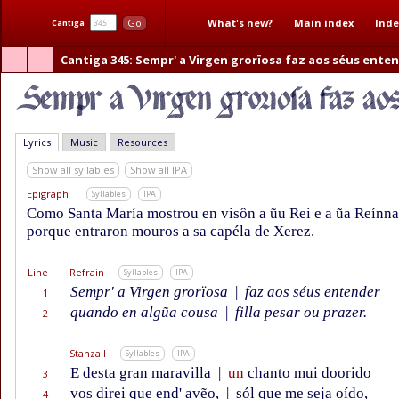
What's new?
Main index
Inde
Go
Cantiga
Cantiga 345
: Sempr' a Virgen grorïosa faz aos séus ente
Lyrics
Music
Resources
Show all syllables
Show all IPA
Epigraph
Syllables
IPA
Como Santa María mostrou en visôn a ũu Rei e a ũa Reínna
porque entraron mouros a sa capéla de Xerez.
Line
Refrain
Syllables
IPA
Sempr' a Virgen grorïosa
|
faz aos séus entender
1
quando en algũa cousa
|
filla pesar ou prazer.
2
Stanza I
Syllables
IPA
E desta gran maravilla
|
un
chanto mui doorido
3
vos direi que end' avẽo,
|
sól que me seja oído,
4