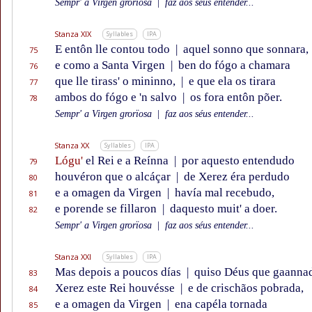
Sempr' a Virgen grorïosa
|
faz aos séus entender...
Stanza XIX
Syllables
IPA
E entôn lle contou todo
|
aquel sonno que sonnara,
75
e como a Santa Virgen
|
ben do fógo a chamara
76
que lle tirass' o mininno,
|
e que ela os tirara
77
ambos do fógo e 'n salvo
|
os fora entôn põer.
78
Sempr' a Virgen grorïosa
|
faz aos séus entender...
Stanza XX
Syllables
IPA
Lógu'
el Rei e a Reínna
|
por aquesto entendudo
79
houvéron que o alcáçar
|
de Xerez éra perdudo
80
e a omagen da Virgen
|
havía mal recebudo,
81
e porende se fillaron
|
daquesto muit' a doer.
82
Sempr' a Virgen grorïosa
|
faz aos séus entender...
Stanza XXI
Syllables
IPA
Mas depois a poucos días
|
quiso Déus que gaanna
83
Xerez este Rei houvésse
|
e de crischãos pobrada,
84
e a omagen da Virgen
|
ena capéla tornada
85