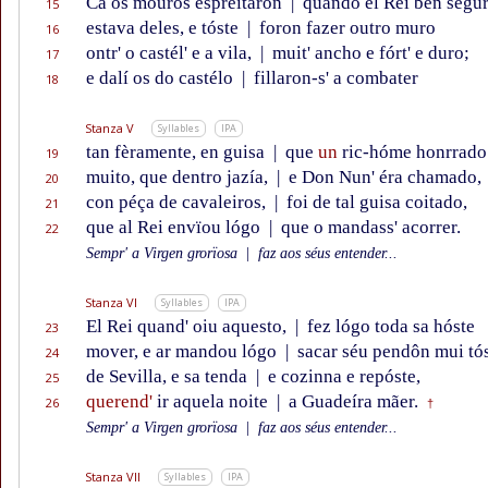
Ca os mouros espreitaron
|
quando el Rei ben segu
15
estava deles, e tóste
|
foron fazer outro muro
16
ontr' o castél' e a vila,
|
muit' ancho e fórt' e duro;
17
e dalí os do castélo
|
fillaron-s' a combater
18
Stanza V
Syllables
IPA
tan fèramente, en guisa
|
que
un
ric-hóme honrrado
19
muito, que dentro jazía,
|
e Don Nun' éra chamado,
20
con péça de cavaleiros,
|
foi de tal guisa coitado,
21
que al Rei envïou lógo
|
que o mandass' acorrer.
22
Sempr' a Virgen grorïosa
|
faz aos séus entender...
Stanza VI
Syllables
IPA
El Rei quand' oiu aquesto,
|
fez lógo toda sa hóste
23
mover, e ar mandou lógo
|
sacar séu pendôn mui tó
24
de Sevilla, e sa tenda
|
e cozinna e repóste,
25
querend'
ir aquela noite
|
a Guadeíra mãer.
26
†
Sempr' a Virgen grorïosa
|
faz aos séus entender...
Stanza VII
Syllables
IPA