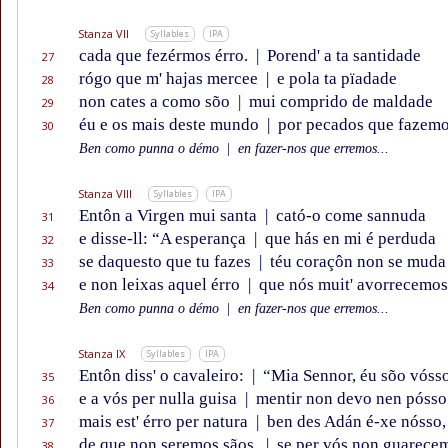
Stanza VII
Syllables
IPA
cada que fezérmos érro.
|
Porend' a ta santidade
27
rógo que m' hajas mercee
|
e pola ta pïadade
28
non cates a como sõo
|
mui comprido de maldade
29
éu e os mais deste mundo
|
por pecados que fazemo
30
Ben como punna o démo
|
en fazer-nos que erremos...
Stanza VIII
Syllables
IPA
Entôn a Virgen mui santa
|
cató-o come sannuda
31
e disse-ll: “A esperança
|
que hás en mi é perduda
32
se daquesto que tu fazes
|
téu coraçôn non se muda
33
e non leixas aquel érro
|
que nós muit' avorrecemos
34
Ben como punna o démo
|
en fazer-nos que erremos...
Stanza IX
Syllables
IPA
Entôn diss' o cavaleiro:
|
“Mia Sennor, éu sõo vósso
35
e a vós per nulla guisa
|
mentir non devo nen pósso
36
mais est' érro per natura
|
ben des Adán é-xe nósso,
37
de que non seremos sãos,
|
se per vós non guarece
38