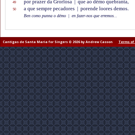
por prazer da Grorïosa
|
que ao démo quebranta,
49
a que sempre pecadores
|
porende loores demos.
50
Ben como punna o démo
|
en fazer-nos que erremos...
Cantigas de Santa Maria for Singers © 2026 by Andrew Casson
Terms of