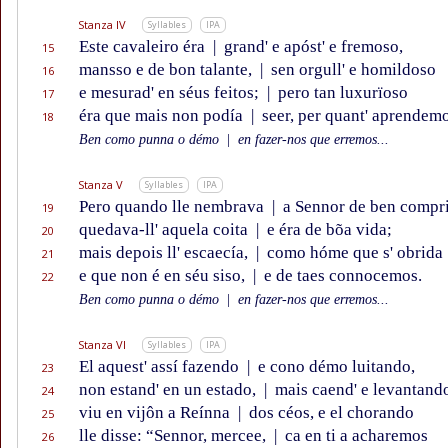
Stanza IV
Syllables
IPA
Este cavaleiro éra
|
grand' e apóst' e fremoso,
15
mansso e de bon talante,
|
sen orgull' e homildoso
16
e mesurad' en séus feitos;
|
pero tan luxurïoso
17
éra que mais non podía
|
seer, per quant' aprendemo
18
Ben como punna o démo
|
en fazer-nos que erremos...
Stanza V
Syllables
IPA
Pero quando lle nembrava
|
a Sennor de ben compri
19
quedava-ll' aquela coita
|
e éra de bõa vida;
20
mais depois ll' escaecía,
|
como hóme que s' obrida
21
e que non é en séu siso,
|
e de taes connocemos.
22
Ben como punna o démo
|
en fazer-nos que erremos...
Stanza VI
Syllables
IPA
El aquest' assí fazendo
|
e cono démo luitando,
23
non estand' en un estado,
|
mais caend' e levantand
24
viu en vijôn a Reínna
|
dos céos, e el chorando
25
lle disse: “Sennor, mercee,
|
ca en ti a acharemos
26