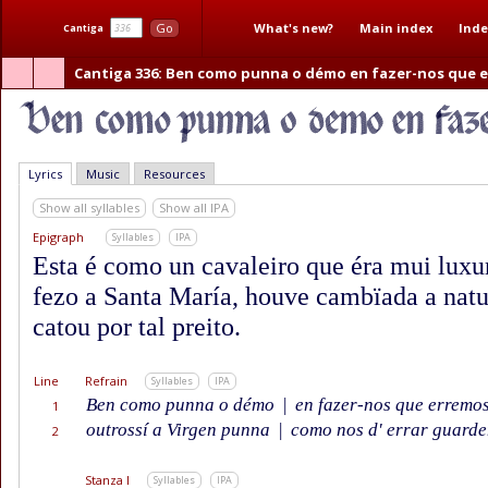
What's new?
Main index
Inde
Go
Cantiga
Cantiga 336
: Ben como punna o démo en fazer-nos que 
Lyrics
Music
Resources
Show all syllables
Show all IPA
Epigraph
Syllables
IPA
Esta é como un cavaleiro que éra mui luxur
fezo a Santa María, houve cambïada a natu
catou por tal preito.
Line
Refrain
Syllables
IPA
Ben como punna o démo
|
en fazer-nos que erremos
1
outrossí a Virgen punna
|
como nos d' errar guard
2
Stanza I
Syllables
IPA