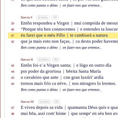
Ben como punna o démo
|
en fazer-nos que erremos...
Stanza X
Syllables
IPA
Entôn respondeu a Virgen
|
mui comprida de mesur
39
“Porque téu ben connocemos
|
e entendes ta loucur
40
éu farei que o méu Fillo
|
te cambiará a natura
41
que ja mais esto non faças,
|
ca desto poder havemo
42
Ben como punna o démo
|
en fazer-nos que erremos...
Stanza XI
Syllables
IPA
Entôn foi-s' a Virgen santa;
|
e lógo en outro día
43
por poder da grorïosa
|
bẽeita Santa María
44
o cavaleiro que ante
|
con gran luxúri' ardía
45
tornou mais frío ca néve,
|
nos miragres lo leemos.
46
Ben como punna o démo
|
en fazer-nos que erremos...
Stanza XII
Syllables
IPA
E viveu depois sa vida
|
quamanna Déus quis e qua
47
mui bõa, assí com' hóme
|
que sempr' en séu ben av
48