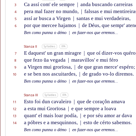
Ca assí com' ele sempre
|
anda buscando carreiras
3
pera mal fazer no mundo,
|
falssas e mui mentireira
4
assí ar busca a Virgen
|
santas e mui verdadeiras,
5
por que mercee hajamos
|
de Déus, que sempr' ate
6
Ben como punna o démo
|
en fazer-nos que erremos...
Stanza II
Syllables
IPA
E daquest' un gran miragre
|
que oí dizer-vos quéro
7
que fezo ũa vegada
|
maravillos' e mui féro
8
a Virgen mui grorïosa,
|
de que gran merce' espéro;
9
e se ben nos ascuitardes,
|
de grado vo-lo diremos.
10
Ben como punna o démo
|
en fazer-nos que erremos...
Stanza III
Syllables
IPA
Esto foi dun cavaleiro
|
que de coraçôn amava
11
a esta mui Grorïosa
|
e que sempre a loava
12
quant' el mais loar podía,
|
e por séu amor ar dava
13
a póbres e a mesquinnos,
|
esto de cérto sabemos.
14
Ben como punna o démo
|
en fazer-nos que erremos...