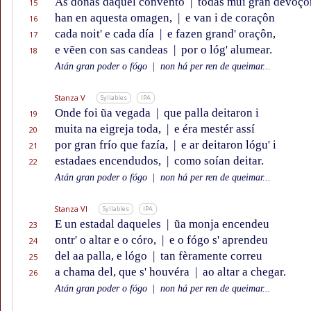
As donas daquel convento
|
todas mui gran devoçô
15
han en aquesta omagen,
|
e van i de coraçôn
16
cada noit' e cada día
|
e fazen grand' oraçôn,
17
e vẽen con sas candeas
|
por o lóg' alumear.
18
Atán gran poder o fógo
|
non há per ren de queimar...
Stanza V
Syllables
IPA
Onde foi ũa vegada
|
que palla deitaron i
19
muita na eigreja toda,
|
e éra mestér assí
20
por gran frío que fazía,
|
e ar deitaron lógu' i
21
estadaes encendudos,
|
como soían deitar.
22
Atán gran poder o fógo
|
non há per ren de queimar...
Stanza VI
Syllables
IPA
E un estadal daqueles
|
ũa monja encendeu
23
ontr' o altar e o córo,
|
e o fógo s' aprendeu
24
del aa palla, e lógo
|
tan fèramente correu
25
a chama del, que s' houvéra
|
ao altar a chegar.
26
Atán gran poder o fógo
|
non há per ren de queimar...