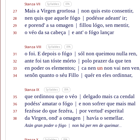
Stanza VII
Syllables
IPA
Mais a Virgen grorïosa
|
non quis esto consentir,
27
nen quis que aquele fógo
|
podésse adeant' ir;
28
e porend' a sa omagen
|
fillou lógo, sen mentir,
29
o véo da sa cabeça
|
e ant' o fógo lançar
30
Stanza VIII
Syllables
IPA
o foi. E depois o fógo
|
sól non queimou nulla ren,
31
ante foi tan tóste mórto
|
polo prazer da que ten
32
en poder os elementos;
|
ca nen
un
non vai nen ven
33
senôn quanto o séu Fillo
|
quér en eles ordinnar,
34
Stanza IX
Syllables
IPA
que ordinnou que o véo
|
delgado mais ca cendal
35
podéss' amatar o fógo
|
e non sofrer que mais mal
36
fezésse do que fezéra,
|
por vertud' esperital
37
da Virgen, ond' a omagen
|
havía o semellar.
38
Atán gran poder o fógo
|
non há per ren de queimar...
Stanza X
Syllables
IPA