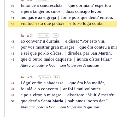
Entonce a sancreschãa,
|
que dormía, s' espertou
39
e pera tanger os sinos
|
dúas consigo levou
40
monjas e aa eigreja
|
foi; e pois que dentr' entrou,
41
viu tod' esto que ja dixe
|
e foi-o lógo contar
42
Stanza XI
Syllables
IPA
ao convent' u durmía,
|
e disse: “Por esto vin,
43
por vos mostrar gran miragre
|
que óra conteu a mi
44
e sei que poi-lo oírdes,
|
diredes, par San Martín,
45
que d' outro maior daqueste
|
nunca oístes falar.”
46
Atán gran poder o fógo
|
non há per ren de queimar...
Stanza XII
Syllables
IPA
Lógu' entôn a abadessa,
|
que éra bõa mollér,
47
foi alá, e o convento
|
ar foi i mui volontér;
48
e pois viron o miragre,
|
disséron: “Muit' é mestér
49
que dest' a Santa María
|
sabiamos loores dar.”
50
Atán gran poder o fógo
|
non há per ren de queimar...