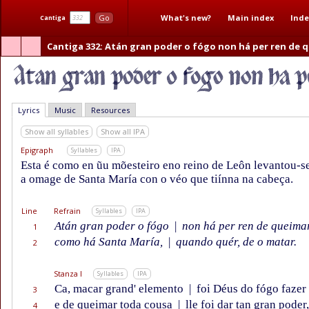
What's new?
Main index
Inde
Go
Cantiga
Cantiga 332
: Atán gran poder o fógo non há per ren de 
Lyrics
Music
Resources
Show all syllables
Show all IPA
Epigraph
Syllables
IPA
Esta é como en ũu mõesteiro eno reino de Leôn levantou-se
a omage de Santa María con o véo que tiínna na cabeça.
Line
Refrain
Syllables
IPA
Atán gran poder o fógo
|
non há per ren de queima
1
como há Santa María,
|
quando quér, de o matar.
2
Stanza I
Syllables
IPA
Ca, macar grand' elemento
|
foi Déus do fógo fazer
3
e de queimar toda cousa
|
lle foi dar tan gran poder,
4