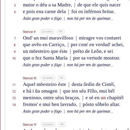
maior o déu a sa Madre,
|
de que ele quis nacer
5
e pois ena carne dela
|
foi os inférnos britar.
6
Atán gran poder o fógo
|
non há per ren de queimar...
Stanza II
Syllables
IPA
Ond' un mui maravilloso
|
miragre vos contarei
7
que avẽo en Carriço,
|
per com' en verdad' achei,
8
un mõesteiro que éste
|
préto de Leôn, e sei
9
que o fez Santa María
|
por sa vertude mostrar.
10
Atán gran poder o fógo
|
non há per ren de queimar...
Stanza III
Syllables
IPA
Aquel mõesteiro éste
|
desta ôrdin de Cistél,
11
e há i ũa omagen
|
que ten séu Fillo, mui bél
12
meninno, ontre séus braços,
|
e sé en
un
chapitél
13
fremos' e mui ben lavrado,
|
pósto sôbelo altar.
14
Atán gran poder o fógo
|
non há per ren de queimar...
Stanza IV
Syllables
IPA