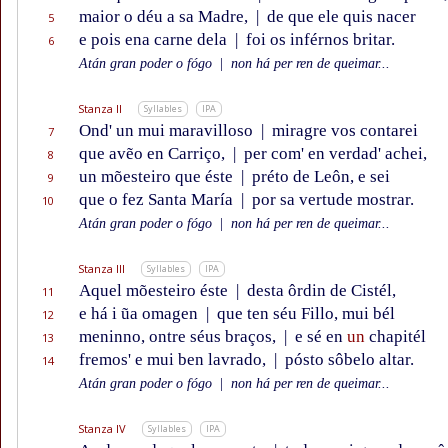
maior o déu a sa Madre,
|
de que ele quis nacer
5
e pois ena carne dela
|
foi os inférnos britar.
6
Atán gran poder o fógo
|
non há per ren de queimar...
Stanza II
Syllables
IPA
Ond' un mui maravilloso
|
miragre vos contarei
7
que avẽo en Carriço,
|
per com' en verdad' achei,
8
un mõesteiro que éste
|
préto de Leôn, e sei
9
que o fez Santa María
|
por sa vertude mostrar.
10
Atán gran poder o fógo
|
non há per ren de queimar...
Stanza III
Syllables
IPA
Aquel mõesteiro éste
|
desta ôrdin de Cistél,
11
e há i ũa omagen
|
que ten séu Fillo, mui bél
12
meninno, ontre séus braços,
|
e sé en
un
chapitél
13
fremos' e mui ben lavrado,
|
pósto sôbelo altar.
14
Atán gran poder o fógo
|
non há per ren de queimar...
Stanza IV
Syllables
IPA