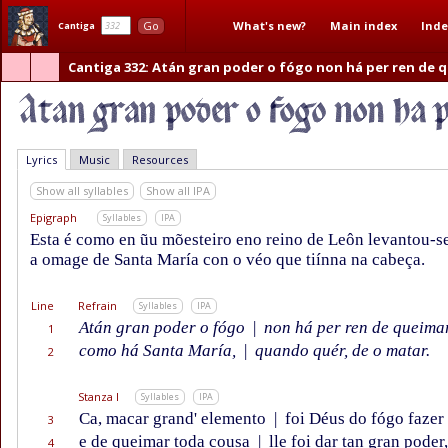
What's new?
Main index
Inde
Go
Cantiga
Cantiga 332
: Atán gran poder o fógo non há per ren de 
Lyrics
Music
Resources
Show all syllables
Show all IPA
Epigraph
Syllables
IPA
Esta é como en ũu mõesteiro eno reino de Leôn levantou-se
a omage de Santa María con o véo que tiínna na cabeça.
Line
Refrain
Syllables
IPA
Atán gran poder o fógo
|
non há per ren de queima
1
como há Santa María,
|
quando quér, de o matar.
2
Stanza I
Syllables
IPA
Ca, macar grand' elemento
|
foi Déus do fógo fazer
3
e de queimar toda cousa
|
lle foi dar tan gran poder,
4