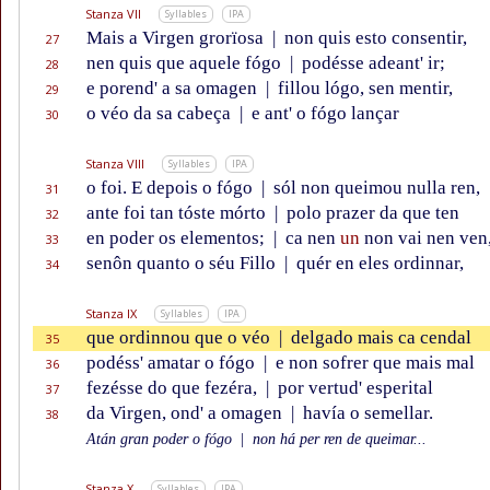
Stanza VII
Syllables
IPA
Mais a Virgen grorïosa
|
non quis esto consentir,
27
nen quis que aquele fógo
|
podésse adeant' ir;
28
e porend' a sa omagen
|
fillou lógo, sen mentir,
29
o véo da sa cabeça
|
e ant' o fógo lançar
30
Stanza VIII
Syllables
IPA
o foi. E depois o fógo
|
sól non queimou nulla ren,
31
ante foi tan tóste mórto
|
polo prazer da que ten
32
en poder os elementos;
|
ca nen
un
non vai nen ven
33
senôn quanto o séu Fillo
|
quér en eles ordinnar,
34
Stanza IX
Syllables
IPA
que ordinnou que o véo
|
delgado mais ca cendal
35
podéss' amatar o fógo
|
e non sofrer que mais mal
36
fezésse do que fezéra,
|
por vertud' esperital
37
da Virgen, ond' a omagen
|
havía o semellar.
38
Atán gran poder o fógo
|
non há per ren de queimar...
Stanza X
Syllables
IPA