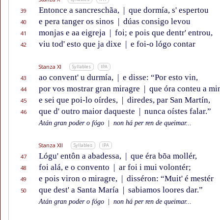
Entonce a sancreschãa,
|
que dormía, s' espertou
39
e pera tanger os sinos
|
dúas consigo levou
40
monjas e aa eigreja
|
foi; e pois que dentr' entrou,
41
viu tod' esto que ja dixe
|
e foi-o lógo contar
42
Stanza XI
Syllables
IPA
ao convent' u durmía,
|
e disse: “Por esto vin,
43
por vos mostrar gran miragre
|
que óra conteu a mi
44
e sei que poi-lo oírdes,
|
diredes, par San Martín,
45
que d' outro maior daqueste
|
nunca oístes falar.”
46
Atán gran poder o fógo
|
non há per ren de queimar...
Stanza XII
Syllables
IPA
Lógu' entôn a abadessa,
|
que éra bõa mollér,
47
foi alá, e o convento
|
ar foi i mui volontér;
48
e pois viron o miragre,
|
disséron: “Muit' é mestér
49
que dest' a Santa María
|
sabiamos loores dar.”
50
Atán gran poder o fógo
|
non há per ren de queimar...