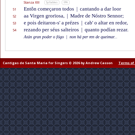
Stanza XIII
Syllables
IPA
Entôn começaron todos
|
cantando a dar loor
51
aa Virgen grorïosa,
|
Madre de Nóstro Sennor;
52
e pois deitaron-s' a prézes
|
cab' o altar en redor,
53
rezando per séus salteiros
|
quanto podían rezar.
54
Atán gran poder o fógo
|
non há per ren de queimar...
Cantigas de Santa Maria for Singers © 2026 by Andrew Casson
Terms of