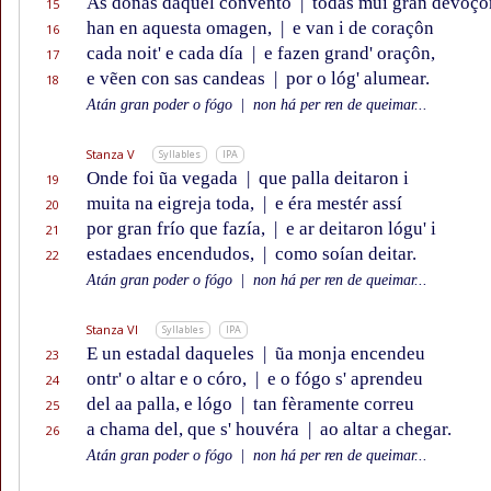
As donas daquel convento
|
todas mui gran devoçô
15
han en aquesta omagen,
|
e van i de coraçôn
16
cada noit' e cada día
|
e fazen grand' oraçôn,
17
e vẽen con sas candeas
|
por o lóg' alumear.
18
Atán gran poder o fógo
|
non há per ren de queimar...
Stanza V
Syllables
IPA
Onde foi ũa vegada
|
que palla deitaron i
19
muita na eigreja toda,
|
e éra mestér assí
20
por gran frío que fazía,
|
e ar deitaron lógu' i
21
estadaes encendudos,
|
como soían deitar.
22
Atán gran poder o fógo
|
non há per ren de queimar...
Stanza VI
Syllables
IPA
E un estadal daqueles
|
ũa monja encendeu
23
ontr' o altar e o córo,
|
e o fógo s' aprendeu
24
del aa palla, e lógo
|
tan fèramente correu
25
a chama del, que s' houvéra
|
ao altar a chegar.
26
Atán gran poder o fógo
|
non há per ren de queimar...