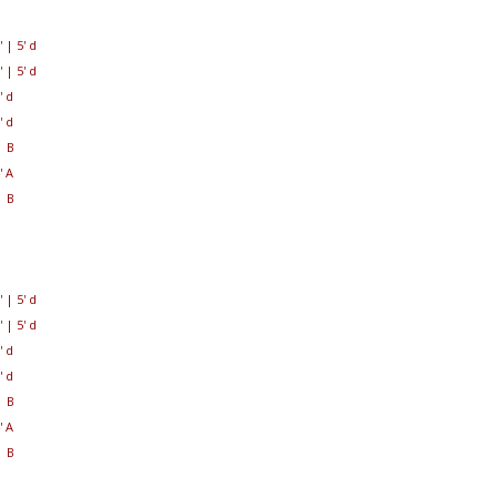
'
|
5' d
'
|
5' d
' d
' d
 B
' A
 B
'
|
5' d
'
|
5' d
' d
' d
 B
' A
 B