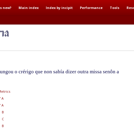
s new?
Main index
Index by incipit
Performance
Tools
Res
ngou o crérigo que non sabía dizer outra missa senôn a
etrics
' A
' A
 B
 C
 B