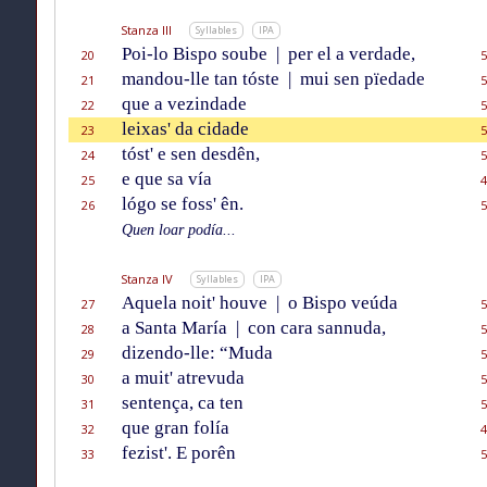
Stanza III
Syllables
IPA
Poi-lo Bispo soube
|
per el a verdade,
20
5
mandou-lle tan tóste
|
mui sen pïedade
21
5
que a vezindade
22
5
leixas' da cidade
23
5
tóst' e sen desdên,
24
5
e que sa vía
25
4
lógo se foss' ên.
26
5
Quen loar podía...
Stanza IV
Syllables
IPA
Aquela noit' houve
|
o Bispo veúda
27
5
a Santa María
|
con cara sannuda,
28
5
dizendo-lle: “Muda
29
5
a muit' atrevuda
30
5
sentença, ca ten
31
5
que gran folía
32
4
fezist'. E porên
33
5