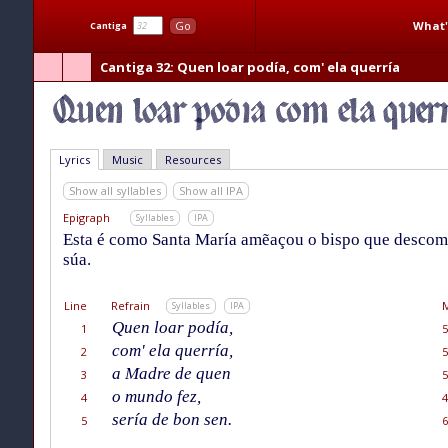
What'
Go
Cantiga
Cantiga 32
: Quen loar podía, com' ela querría
Lyrics
Music
Resources
Show all syllables
Show all IPA
Epigraph
Syllables
IPA
Esta é como Santa María amẽaçou o bispo que descomu
súa.
Line
Refrain
M
Syllables
IPA
Quen loar podía,
1
5
com' ela querría,
2
5
a Madre de quen
3
5
o mundo fez,
4
4
sería de bon sen.
5
6