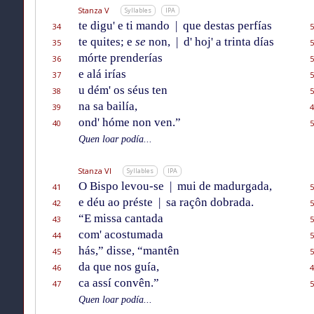
Stanza V
Syllables
IPA
te digu' e ti mando
|
que destas perfías
34
5
te quites; e
se
non,
|
d' hoj' a trinta días
35
5
mórte prenderías
36
5
e alá irías
37
5
u dém' os séus ten
38
5
na sa bailía,
39
4
ond' hóme non ven.”
40
5
Quen loar podía...
Stanza VI
Syllables
IPA
O Bispo levou-se
|
mui de madurgada,
41
5
e déu ao préste
|
sa raçôn dobrada.
42
5
“E missa cantada
43
5
com' acostumada
44
5
hás,” disse, “mantên
45
5
da que nos guía,
46
4
ca assí convên.”
47
5
Quen loar podía...