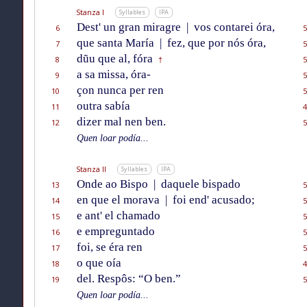
Stanza I
Syllables
IPA
Dest' un gran miragre
|
vos contarei óra,
6
5
que santa María
|
fez, que por nós óra,
7
5
dũu que al, fóra
8
5
†
a sa missa, óra-
9
5
çon nunca per ren
10
5
outra sabía
11
4
dizer mal nen ben.
12
5
Quen loar podía...
Stanza II
Syllables
IPA
Onde ao Bispo
|
daquele bispado
13
5
en que el morava
|
foi end' acusado;
14
5
e ant' el chamado
15
5
e empreguntado
16
5
foi, se éra ren
17
5
o que oía
18
4
del. Respôs: “O ben.”
19
5
Quen loar podía...