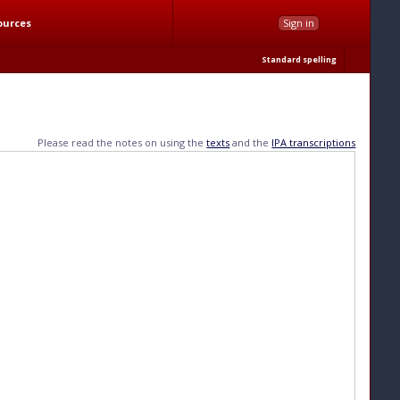
ources
Sign in
Standard spelling
Please read the notes on using the
texts
and the
IPA transcriptions