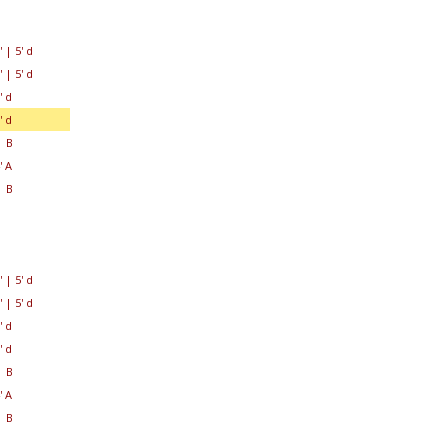
'
|
5' d
'
|
5' d
' d
' d
 B
' A
 B
'
|
5' d
'
|
5' d
' d
' d
 B
' A
 B