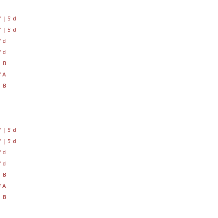
'
|
5' d
'
|
5' d
' d
' d
 B
' A
 B
'
|
5' d
'
|
5' d
' d
' d
 B
' A
 B