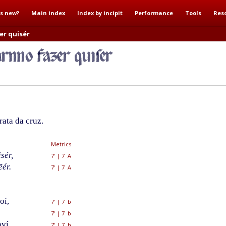
s new?
Main index
Index by incipit
Performance
Tools
Res
er quisér
ata da cruz.
Metrics
sér,
7'
|
7 A
ẽér.
7'
|
7 A
oí,
7'
|
7 b
7'
|
7 b
ví,
7'
|
7 b