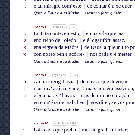
e tal miragre com' este
|
de contar é u xe quér.
6
Quen a Déus e a sa Madre
|
escarnno fazer quisér...
Stanza II
Syllables
IPA
En Fita conteceu esto,
|
en ũa vila que jaz
7
eno reino de Toledo,
|
e é logar fórt' assaz,
8
ena eigreja da Madre
|
de Déus, a que muito pr
9
con nósso ben e acórre-
|
nos cada u é mestér.
10
Quen a Déus e a sa Madre
|
escarnno fazer quisér...
Stanza III
Syllables
IPA
Alí un crérig' havía
|
de missa, que devoçôn
11
mostrav' acá aa gente,
|
mais non éra assí, non;
12
e bõa paravl' havía,
|
mas dentro no coraçôn
13
en com' éra de mal chẽo
|
vos direi, se vos pro
14
Quen a Déus e a sa Madre
|
escarnno fazer quisér...
Stanza IV
Syllables
IPA
Este cada que podía
|
mui de grad' ía furtar;
15