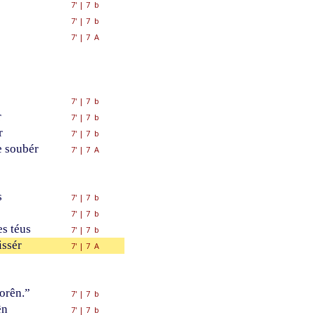
7'
|
7 b
7'
|
7 b
7'
|
7 A
7'
|
7 b
r
7'
|
7 b
r
7'
|
7 b
 soubér
7'
|
7 A
s
7'
|
7 b
7'
|
7 b
s téus
7'
|
7 b
issér
7'
|
7 A
orên.”
7'
|
7 b
ên
7'
|
7 b