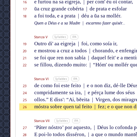
e furtou na sa eigreja,
|
per com' éu oí contar,
16
ũa cruz grande cobérta
|
de prata e esfolar
17
a foi toda, e a prata
|
déu a ũa sa mollér.
18
Quen a Déus e a sa Madre
|
escarnno fazer quisér...
Stanza V
Syllables
IPA
Outro di' aa eigreja
|
foi, como soía ir,
19
e mostrou a cruz a todos
|
chorando, e enfengi
20
se foi que ren non sabía
|
daquel feit' e a menti
21
se fillou, dizendo muito:
|
“Hóm' ou mollér que
22
Stanza VI
Syllables
IPA
de como foi este feito
|
e o non diz, dé-lle Déu
23
compridamente sa ira,
|
e pérça lume dos séus
24
ollos.” E diss': “Ai, bẽeita
|
Virgen, dos miragre
25
móstra sobre quen tal feito
|
fez; e o que non d
26
Stanza VII
Syllables
IPA
‘Páter nóstro’ por aquesto,
|
Déus lo cofonda p
27
E poi-lo todos disséron,
|
a que o mundo mant
28