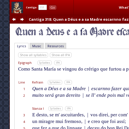
What'
Go
Cantiga
Cantiga 318
: Quen a Déus e a sa Madre escarnno faz
Lyrics
Music
Resources
Show all syllables
Show all IPA
Epigraph
Syllables
IPA
Como Santa María se vingou do crérigo que furtou a pr
Line
Refrain
Syllables
IPA
Quen a Déus e a sa Madre
|
escarnno fazer qui
1
muito será gran dereito
|
se ll' ende pois mal v
2
Stanza I
Syllables
IPA
E desto, se m' ascuitardes,
|
vos direi, per com' 
3
un miragre mui fremoso,
|
e creo que foi assí;
4
que fez a que do linnage
|
deceu do bon Rei Da
5