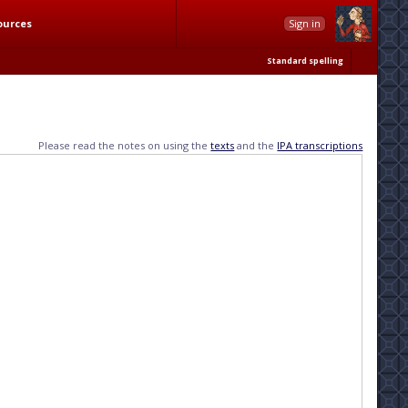
ources
Sign in
Standard spelling
Please read the notes on using the
texts
and the
IPA transcriptions