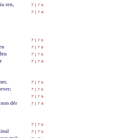
iu ren,
7'
|
7 b
7'
|
7 A
7'
|
7 b
eu
7'
|
7 b
ndeu
7'
|
7 b
r
7'
|
7 A
er,
7'
|
7 b
bever;
7'
|
7 b
7'
|
7 b
 non dér
7'
|
7 A
7'
|
7 b
sinal
7'
|
7 b