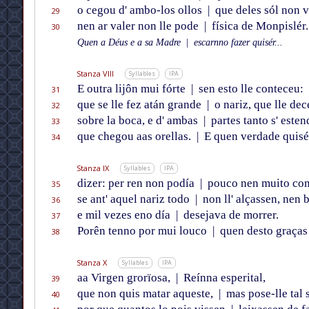
o cegou d' ambo-los ollos
|
que deles sól non v
29
nen ar valer non lle pode
|
física de Monpislér.
30
Quen a Déus e a sa Madre
|
escarnno fazer quisér...
Stanza VIII
Syllables
IPA
E outra lijôn mui fórte
|
sen esto lle conteceu:
31
que se lle fez atán grande
|
o nariz, que lle dec
32
sobre la boca, e d' ambas
|
partes tanto s' este
33
que chegou aas orellas.
|
E quen verdade quisé
34
Stanza IX
Syllables
IPA
dizer: per ren non podía
|
pouco nen muito com
35
se ant' aquel nariz todo
|
non ll' alçassen, nen 
36
e mil vezes eno día
|
desejava de morrer.
37
Porên tenno por mui louco
|
quen desto graças
38
Stanza X
Syllables
IPA
aa Virgen grorïosa,
|
Reínna esperital,
39
que non quis matar aqueste,
|
mas pose-lle tal 
40