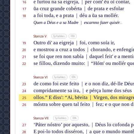
e furtou na sa eigreja,
|
per com' éu oí contar,
16
ũa cruz grande cobérta
|
de prata e esfolar
17
a foi toda, e a prata
|
déu a ũa sa mollér.
18
Quen a Déus e a sa Madre
|
escarnno fazer quisér...
Stanza V
Syllables
IPA
Outro di' aa eigreja
|
foi, como soía ir,
19
e mostrou a cruz a todos
|
chorando, e enfengi
20
se foi que ren non sabía
|
daquel feit' e a menti
21
se fillou, dizendo muito:
|
“Hóm' ou mollér que
22
Stanza VI
Syllables
IPA
de como foi este feito
|
e o non diz, dé-lle Déu
23
compridamente sa ira,
|
e pérça lume dos séus
24
ollos.” E diss': “Ai, bẽeita
|
Virgen, dos miragre
25
móstra sobre quen tal feito
|
fez; e o que non d
26
Stanza VII
Syllables
IPA
‘Páter nóstro’ por aquesto,
|
Déus lo cofonda p
27
E poi-lo todos disséron,
|
a que o mundo mant
28