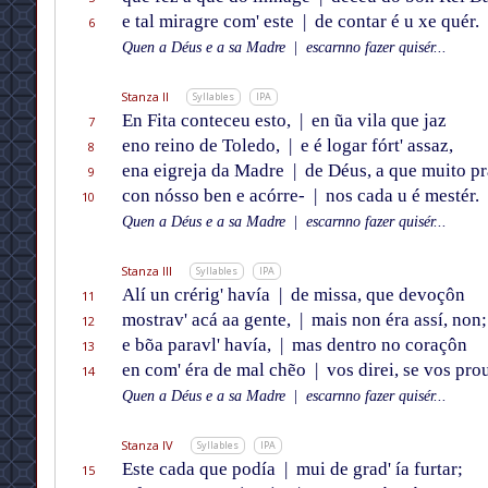
e tal miragre com' este
|
de contar é u xe quér.
6
Quen a Déus e a sa Madre
|
escarnno fazer quisér...
Stanza II
Syllables
IPA
En Fita conteceu esto,
|
en ũa vila que jaz
7
eno reino de Toledo,
|
e é logar fórt' assaz,
8
ena eigreja da Madre
|
de Déus, a que muito pr
9
con nósso ben e acórre-
|
nos cada u é mestér.
10
Quen a Déus e a sa Madre
|
escarnno fazer quisér...
Stanza III
Syllables
IPA
Alí un crérig' havía
|
de missa, que devoçôn
11
mostrav' acá aa gente,
|
mais non éra assí, non;
12
e bõa paravl' havía,
|
mas dentro no coraçôn
13
en com' éra de mal chẽo
|
vos direi, se vos pro
14
Quen a Déus e a sa Madre
|
escarnno fazer quisér...
Stanza IV
Syllables
IPA
Este cada que podía
|
mui de grad' ía furtar;
15