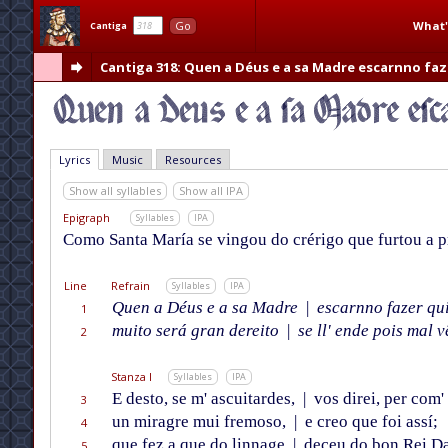
What'
Go
Cantiga
Cantiga 318
: Quen a Déus e a sa Madre escarnno faz
Lyrics
Music
Resources
Show all syllables
Show all IPA
Epigraph
Syllables
IPA
Como Santa María se vingou do crérigo que furtou a pr
Line
Refrain
Syllables
IPA
Quen a Déus e a sa Madre
|
escarnno fazer qui
1
muito será gran dereito
|
se ll' ende pois mal v
2
Stanza I
Syllables
IPA
E desto, se m' ascuitardes,
|
vos direi, per com' 
3
un miragre mui fremoso,
|
e creo que foi assí;
4
que fez a que do linnage
|
deceu do bon Rei Da
5