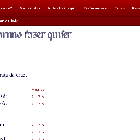
s new?
Main index
Index by incipit
Performance
Tools
Res
er quisér
ata da cruz.
Metrics
sér,
7'
|
7 A
ẽér.
7'
|
7 A
oí,
7'
|
7 b
7'
|
7 b
ví,
7'
|
7 b