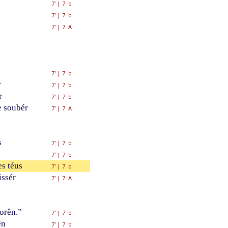
7'
|
7 b
7'
|
7 b
7'
|
7 A
7'
|
7 b
r
7'
|
7 b
r
7'
|
7 b
 soubér
7'
|
7 A
s
7'
|
7 b
7'
|
7 b
s téus
7'
|
7 b
issér
7'
|
7 A
orên.”
7'
|
7 b
ên
7'
|
7 b