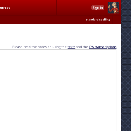
ources
Sign in
Standard spelling
Please read the notes on using the
texts
and the
IPA transcriptions