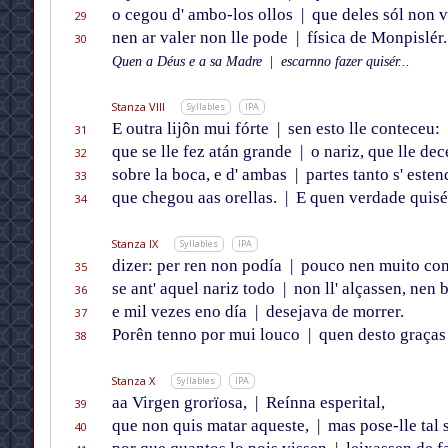
o cegou d' ambo-los ollos
|
que deles sól non v
29
nen ar valer non lle pode
|
física de Monpislér.
30
Quen a Déus e a sa Madre
|
escarnno fazer quisér...
Stanza VIII
Syllables
IPA
E outra lijôn mui fórte
|
sen esto lle conteceu:
31
que se lle fez atán grande
|
o nariz, que lle dec
32
sobre la boca, e d' ambas
|
partes tanto s' este
33
que chegou aas orellas.
|
E quen verdade quisé
34
Stanza IX
Syllables
IPA
dizer: per ren non podía
|
pouco nen muito com
35
se ant' aquel nariz todo
|
non ll' alçassen, nen 
36
e mil vezes eno día
|
desejava de morrer.
37
Porên tenno por mui louco
|
quen desto graças
38
Stanza X
Syllables
IPA
aa Virgen grorïosa,
|
Reínna esperital,
39
que non quis matar aqueste,
|
mas pose-lle tal 
40