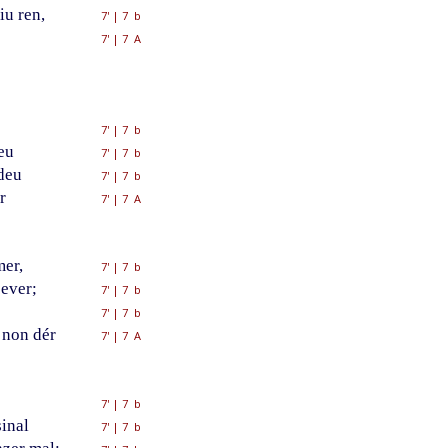
iu ren,
7'
|
7 b
7'
|
7 A
7'
|
7 b
eu
7'
|
7 b
ndeu
7'
|
7 b
r
7'
|
7 A
er,
7'
|
7 b
bever;
7'
|
7 b
7'
|
7 b
 non dér
7'
|
7 A
7'
|
7 b
sinal
7'
|
7 b