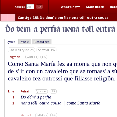
What's new?
Main index
Inde
Go
Cantiga
Cantiga 285
: Do dém' a perfía nona tóll' outra cousa
Lyrics
Music
Resources
Show all syllables
Show all IPA
Epigraph
Syllables
IPA
Como Santa María fez aa monja que non qui
de s' ir con un cavaleiro que se tornass' a s
cavaleiro fez outrossí que fillasse religïôn.
Line
Refrain
Syllables
IPA
Do dém' a perfía
1
nona tóll' outra cousa
|
come Santa María.
2
Stanza I
Syllables
IPA