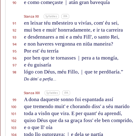
e como começaste
|
atán gran bavequía
90
Stanza XII
Syllables
IPA
en leixar téu mõesteiro u vivías, com' éu sei,
91
mui ben e muit' honrradamente, e ir ta carreira
92
e desdennares a mi e a méu Fill', o santo Rei,
93
e non haveres vergonna en niũa maneira?
94
Por est' éu terría
95
por ben que te tornasses
|
pera a ta mongía,
96
e éu guisaría
97
lógo con Déus, méu Fillo,
|
que te perdõaría.”
98
Do dém' a perfía...
Stanza XIII
Syllables
IPA
A dona daqueste sonno foi espantada assí
99
que tremendo muit' e chorando diss' a séu marido
100
toda a visôn que vira. E per quant' éu aprendí,
101
quiso Déus que da sa graça foss' ele ben comprido,
102
e o que ll' oía
103
todo llo outorgava;
|
e dela se partía
104