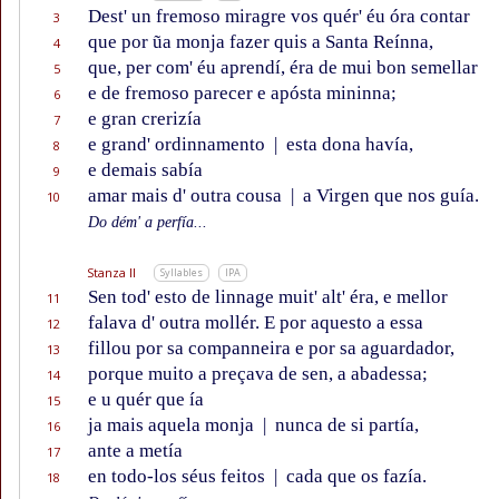
Dest' un fremoso miragre vos quér' éu óra contar
3
que por ũa monja fazer quis a Santa Reínna,
4
que, per com' éu aprendí, éra de mui bon semellar
5
e de fremoso parecer e apósta mininna;
6
e gran crerizía
7
e grand' ordinnamento
|
esta dona havía,
8
e demais sabía
9
amar mais d' outra cousa
|
a Virgen que nos guía.
10
Do dém' a perfía...
Stanza II
Syllables
IPA
Sen tod' esto de linnage muit' alt' éra, e mellor
11
falava d' outra mollér. E por aquesto a essa
12
fillou por sa companneira e por sa aguardador,
13
porque muito a preçava de sen, a abadessa;
14
e u quér que ía
15
ja mais aquela monja
|
nunca de si partía,
16
ante a metía
17
en todo-los séus feitos
|
cada que os fazía.
18