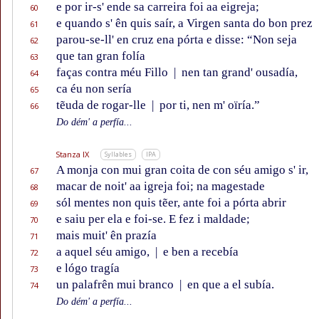
e por ir-s' ende sa carreira foi aa eigreja;
60
e quando s' ên quis saír, a Virgen santa do bon prez
61
parou-se-ll' en cruz ena pórta e disse: “Non seja
62
que tan gran folía
63
faças contra méu Fillo
|
nen tan grand' ousadía,
64
ca éu non sería
65
tẽuda de rogar-lle
|
por ti, nen m' oïría.”
66
Do dém' a perfía...
Stanza IX
Syllables
IPA
A monja con mui gran coita de con séu amigo s' ir,
67
macar de noit' aa igreja foi; na magestade
68
sól mentes non quis tẽer, ante foi a pórta abrir
69
e saiu per ela e foi-se. E fez i maldade;
70
mais muit' ên prazía
71
a aquel séu amigo,
|
e ben a recebía
72
e lógo tragía
73
un palafrên mui branco
|
en que a el subía.
74
Do dém' a perfía...