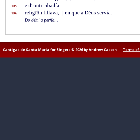
e d' outr' abadía
105
religïôn fillava,
|
en que a Déus servía.
106
Do dém' a perfía...
Cantigas de Santa Maria for Singers © 2026 by Andrew Casson
Terms of