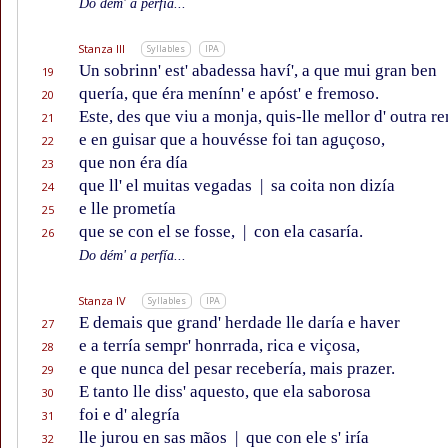
Do dém' a perfía...
Stanza III
Syllables
IPA
Un sobrinn' est' abadessa haví', a que mui gran ben
19
quería, que éra menínn' e apóst' e fremoso.
20
Este, des que viu a monja, quis-lle mellor d' outra re
21
e en guisar que a houvésse foi tan aguçoso,
22
que non éra día
23
que ll' el muitas vegadas
|
sa coita non dizía
24
e lle prometía
25
que se con el se fosse,
|
con ela casaría.
26
Do dém' a perfía...
Stanza IV
Syllables
IPA
E demais que grand' herdade lle daría e haver
27
e a terría sempr' honrrada, rica e viçosa,
28
e que nunca del pesar recebería, mais prazer.
29
E tanto lle diss' aquesto, que ela saborosa
30
foi e d' alegría
31
lle jurou en sas mãos
|
que con ele s' iría
32