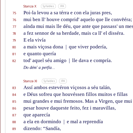
Stanza X
Syllables
IPA
Poi-la levou a sa térra e con ela juras pres,
75
mui ben ll' houve comprid' aquelo que lle convẽéra;
76
aínda mui mais lle déu, que ante que passass' un me
77
a fez sennor de sa herdade, mais ca ll' el disséra.
78
E ela vivía
79
a mais viçosa dona
|
que viver podería,
80
e quanto quería
81
tod' aquel séu amigo
|
lle dava e compría.
82
Do dém' a perfía...
Stanza XI
Syllables
IPA
Assí ambos estevéron viçosos a séu talán,
83
e Déus sofreu que houvéssen fillos muitos e fillas
84
mui grandes e mui fremosos. Mas a Virgen, que mui
85
pesar houve daqueste feito, fez i maravillas,
86
que aparecía
87
a ela en dormindo
|
e mal a reprendía
88
dizendo: “Sandía,
89