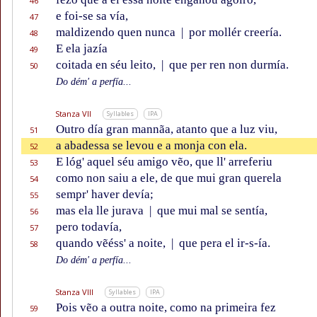
46
e foi-se sa vía,
47
maldizendo quen nunca
|
por mollér creería.
48
E ela jazía
49
coitada en séu leito,
|
que per ren non durmía.
50
Do dém' a perfía...
Stanza VII
Syllables
IPA
Outro día gran mannãa, atanto que a luz viu,
51
a abadessa se levou e a monja con ela.
52
E lóg' aquel séu amigo vẽo, que ll' arreferiu
53
como non saiu a ele, de que mui gran querela
54
sempr' haver devía;
55
mas ela lle jurava
|
que mui mal se sentía,
56
pero todavía,
57
quando vẽéss' a noite,
|
que pera el ir-s-ía.
58
Do dém' a perfía...
Stanza VIII
Syllables
IPA
Pois vẽo a outra noite, como na primeira fez
59