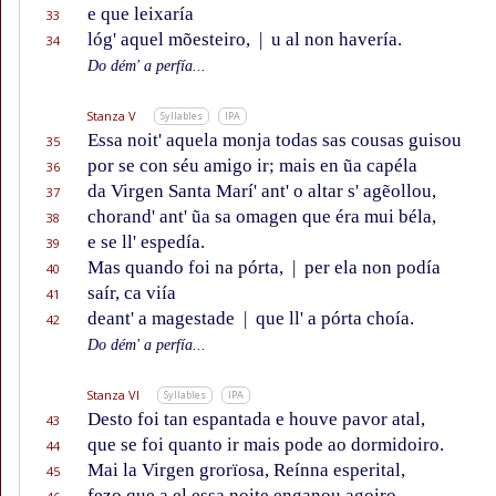
e que leixaría
33
lóg' aquel mõesteiro,
|
u al non havería.
34
Do dém' a perfía...
Stanza V
Syllables
IPA
Essa noit' aquela monja todas sas cousas guisou
35
por se con séu amigo ir; mais en ũa capéla
36
da Virgen Santa Marí' ant' o altar s' agẽollou,
37
chorand' ant' ũa sa omagen que éra mui béla,
38
e se ll' espedía.
39
Mas quando foi na pórta,
|
per ela non podía
40
saír, ca viía
41
deant' a magestade
|
que ll' a pórta choía.
42
Do dém' a perfía...
Stanza VI
Syllables
IPA
Desto foi tan espantada e houve pavor atal,
43
que se foi quanto ir mais pode ao dormidoiro.
44
Mai la Virgen grorïosa, Reínna esperital,
45
fezo que a el essa noite enganou agoiro,