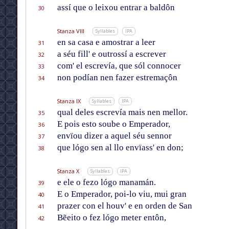
assí que o leixou entrar a baldôn
30
Stanza VIII
Syllables
IPA
en sa casa e amostrar a leer
31
a séu fill' e outrossí a escrever
32
com' el escrevía, que sól connocer
33
non podían nen fazer estremaçôn
34
Stanza IX
Syllables
IPA
qual deles escrevía mais nen mellor.
35
E pois esto soube o Emperador,
36
envïou dizer a aquel séu sennor
37
que lógo sen al llo envïass' en don;
38
Stanza X
Syllables
IPA
e ele o fezo lógo manamán.
39
E o Emperador, poi-lo viu, mui gran
40
prazer con el houv' e en orden de San
41
Bẽeito o fez lógo meter entôn,
42