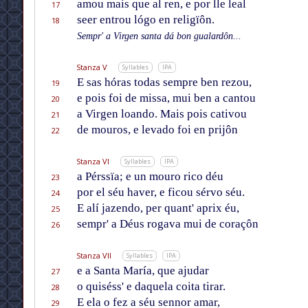
amou mais que al ren, e por lle leal
17
seer entrou lógo en religïôn.
18
Sempr' a Virgen santa dá bon gualardôn...
Stanza V
Syllables
IPA
E sas hóras todas sempre ben rezou,
19
e pois foi de missa, mui ben a cantou
20
a Virgen loando. Mais pois cativou
21
de mouros, e levado foi en prijôn
22
Stanza VI
Syllables
IPA
a Pérssïa; e un mouro rico déu
23
por el séu haver, e ficou sérvo séu.
24
E alí jazendo, per quant' aprix éu,
25
sempr' a Déus rogava mui de coraçôn
26
Stanza VII
Syllables
IPA
e a Santa María, que ajudar
27
o quiséss' e daquela coita tirar.
28
E ela o fez a séu sennor amar,
29