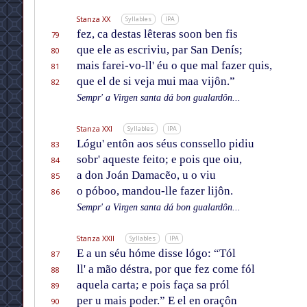
Stanza XX
Syllables
IPA
fez, ca destas lêteras soon ben fis
79
que ele as escriviu, par San Denís;
80
mais farei-vo-ll' éu o que mal fazer quis,
81
que el de si veja mui maa vijôn.”
82
Sempr' a Virgen santa dá bon gualardôn...
Stanza XXI
Syllables
IPA
Lógu' entôn aos séus conssello pidiu
83
sobr' aqueste feito; e pois que oiu,
84
a don Joán Damacẽo, u o viu
85
o póboo, mandou-lle fazer lijôn.
86
Sempr' a Virgen santa dá bon gualardôn...
Stanza XXII
Syllables
IPA
E a un séu hóme disse lógo: “Tól
87
ll' a mão déstra, por que fez come fól
88
aquela carta; e pois faça sa pról
89
per u mais poder.” E el en oraçôn
90