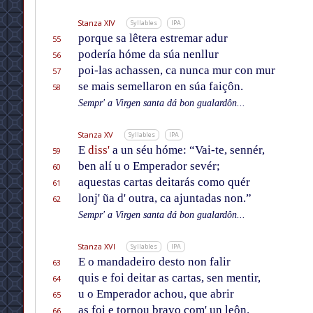
Stanza XIV
Syllables
IPA
porque sa lêtera estremar adur
55
podería hóme da súa nenllur
56
poi-las achassen, ca nunca mur con mur
57
se mais semellaron en súa faiçôn.
58
Sempr' a Virgen santa dá bon gualardôn...
Stanza XV
Syllables
IPA
E
diss'
a un séu hóme: “Vai-te, sennér,
59
ben alí u o Emperador sevér;
60
aquestas cartas deitarás como quér
61
lonj' ũa d' outra, ca ajuntadas non.”
62
Sempr' a Virgen santa dá bon gualardôn...
Stanza XVI
Syllables
IPA
E o mandadeiro desto non falir
63
quis e foi deitar as cartas, sen mentir,
64
u o Emperador achou, que abrir
65
as foi e tornou bravo com' un leôn.
66