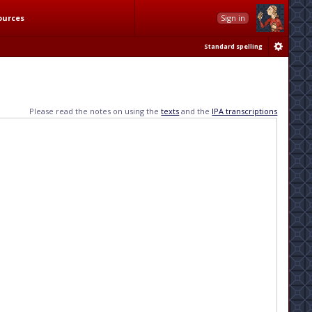
ources
Sign in
Standard spelling
Please read the notes on using the
texts
and the
IPA transcriptions