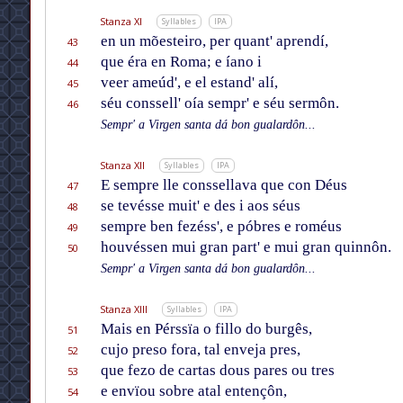
Stanza XI
Syllables
IPA
en un mõesteiro, per quant' aprendí,
43
que éra en Roma; e íano i
44
veer ameúd', e el estand' alí,
45
séu conssell' oía sempr' e séu sermôn.
46
Sempr' a Virgen santa dá bon gualardôn...
Stanza XII
Syllables
IPA
E sempre lle conssellava que con Déus
47
se tevésse muit' e des i aos séus
48
sempre ben fezéss', e póbres e roméus
49
houvéssen mui gran part' e mui gran quinnôn.
50
Sempr' a Virgen santa dá bon gualardôn...
Stanza XIII
Syllables
IPA
Mais en Pérssïa o fillo do burgês,
51
cujo preso fora, tal enveja pres,
52
que fezo de cartas dous pares ou tres
53
e envïou sobre atal entençôn,
54