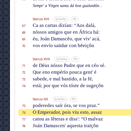
Sempr' a Virgen santa dá bon gualardôn...
Stanza XVII
Syllables
IPA
Ca as cartas dizían: “Aos dalá,
67
nóssos amigos que en África há:
68
éu, Joán Damascẽo, que viv' acá,
69
vos envío saüdar con bẽeiçôn
70
Stanza XVIII
Syllables
IPA
de Déus nósso Padre que en céo sé.
71
Que eno empérïo pouca gent' é
72
sabede, e mal bastido, a la fé,
73
está; por que vós tóste de sugeçôn
74
Stanza XIX
Syllables
IPA
poderedes saír óra, se vos praz.”
75
O Emperador, pois viu esto, assaz
76
catou as lêteras e diss': “O malvaz
77
Joán Damascen' aquesta traïçôn
78