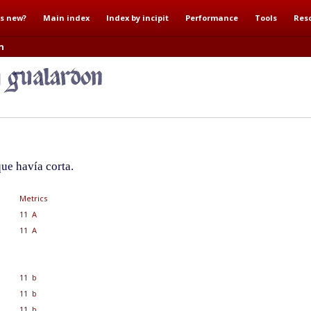
s new?
Main index
Index by incipit
Performance
Tools
Res
n
e havía corta.
Metrics
11 A
11 A
11 b
11 b
11 b