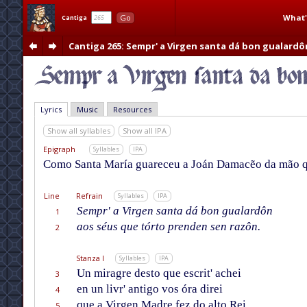
What'
Go
Cantiga
Cantiga 265
: Sempr' a Virgen santa dá bon gualardô
Lyrics
Music
Resources
Show all syllables
Show all IPA
Epigraph
Syllables
IPA
Como Santa María guareceu a Joán Damacẽo da mão qu
Line
Refrain
Syllables
IPA
Sempr' a Virgen santa dá bon gualardôn
1
aos séus que tórto prenden sen razôn.
2
Stanza I
Syllables
IPA
Un miragre desto que escrit' achei
3
en un livr' antigo vos óra direi
4
que a Virgen Madre fez do alto Rei,
5