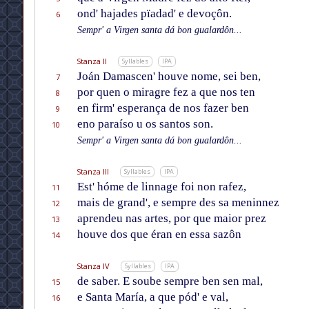
ond' hajades pïadad' e devoçôn.
6
Sempr' a Virgen santa dá bon gualardôn...
Stanza II
Syllables
IPA
Joán Damascen' houve nome, sei ben,
7
por quen o miragre fez a que nos ten
8
en firm' esperança de nos fazer ben
9
eno paraíso u os santos son.
10
Sempr' a Virgen santa dá bon gualardôn...
Stanza III
Syllables
IPA
Est' hóme de linnage foi non rafez,
11
mais de grand', e sempre des sa meninnez
12
aprendeu nas artes, por que maior prez
13
houve dos que éran en essa sazôn
14
Stanza IV
Syllables
IPA
de saber. E soube sempre ben sen mal,
15
e Santa María, a que pód' e val,
16