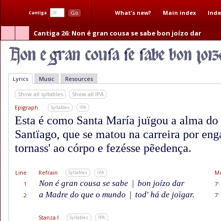
What's new?
Main index
Inde
Go
Cantiga
Cantiga 26
: Non é gran cousa se sabe bon joízo dar
Lyrics
Music
Resources
Show all syllables
Show all IPA
Epigraph
Syllables
IPA
Esta é como Santa María juïgou a alma do
Santïago, que se matou na carreira por eng
tornass' ao córpo e fezésse pẽedença.
Line
Refrain
Me
Syllables
IPA
Non é gran cousa se sabe
|
bon joízo dar
1
7'
a Madre do que o mundo
|
tod' há de joïgar.
2
7'
Stanza I
Syllables
IPA