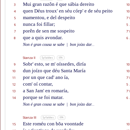
Mui gran razôn é que sábia dereito
3
10
quen Déus troux' en séu córp' e de séu peito
4
10
mamentou, e del despeito
5
7'
nunca foi fillar;
6
5 
porên de sen me sospeito
7
7'
que a quis avondar.
8
6 
Non é gran cousa se sabe
|
bon joízo dar...
Stanza II
Syllables
IPA
Sobr' esto, se m' oíssedes, diría
9
10
dun joízo que déu Santa María
10
10
por un que cad' ano ía,
11
7'
com' oí contar,
12
5 
a San Jam' en romaría,
13
7'
porque se foi matar.
14
6 
Non é gran cousa se sabe
|
bon joízo dar...
Stanza III
Syllables
IPA
Este roméu con bõa voontade
15
10