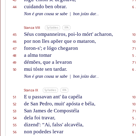
cuidando ben obrar.
44
6 
Non é gran cousa se sabe
|
bon joízo dar...
Stanza VIII
Syllables
IPA
Séus companneiros, poi-lo mórt' acharon,
45
10
por non lles apõer que o mataron,
46
10
foron-s'; e lógo chegaron
47
7'
a alma tomar
48
5 
démões, que a levaron
49
7'
mui tóste sen tardar.
50
6 
Non é gran cousa se sabe
|
bon joízo dar...
Stanza IX
Syllables
IPA
E u passavan ant' ũa capéla
51
10
de San Pedro, muit' apósta e béla,
52
10
San James de Compostéla
53
7'
dela foi travar,
54
5 
dizend': “Ai, falss' alcavéla,
55
7'
non podedes levar
56
6 