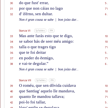
do que fust' errar,
30
5 
por que non cáias no lago
31
7'
d' iférno, sen dultar.
32
6 
Non é gran cousa se sabe
|
bon joízo dar...
Stanza VI
Syllables
IPA
Mas ante farás esto que te digo,
33
10
se sabor hás de seer méu amigo:
34
10
talla o que trages tigo
35
7'
que te foi deitar
36
5 
en poder do ẽemigo,
37
7'
e vai-te degolar.”
38
6 
Non é gran cousa se sabe
|
bon joízo dar...
Stanza VII
Syllables
IPA
O roméu, que sen dôvida cuidava
39
10
que Santïag' aquelo lle mandava,
40
10
quanto lle mandou tallava;
41
7'
poi-lo foi tallar,
42
5 
lógu' entôn se degolava,
43
7'