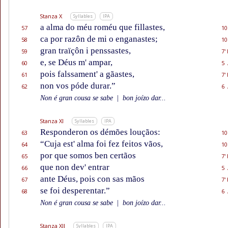
Stanza X
Syllables
IPA
a alma do méu roméu que fillastes,
57
10
ca por razôn de mi o enganastes;
58
10
gran traïçôn i penssastes,
59
7'
e, se Déus m' ampar,
60
5 
pois falssament' a gãastes,
61
7'
non vos póde durar.”
62
6 
Non é gran cousa se sabe
|
bon joízo dar...
Stanza XI
Syllables
IPA
Responderon os démões louçãos:
63
10
“Cuja est' alma foi fez feitos vãos,
64
10
por que somos ben certãos
65
7'
que non dev' entrar
66
5 
ante Déus, pois con sas mãos
67
7'
se foi desperentar.”
68
6 
Non é gran cousa se sabe
|
bon joízo dar...
Stanza XII
Syllables
IPA