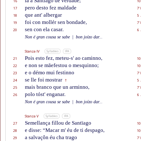
ía a Santïago de verdade;
16
10
pero desto fez maldade
17
7'
que ant' albergar
18
5 
foi con mollér sen bondade,
19
7'
sen con ela casar.
20
6 
Non é gran cousa se sabe
|
bon joízo dar...
Stanza IV
Syllables
IPA
Pois esto fez, meteu-s' ao caminno,
21
10
e non se mãefestou o mesquinno;
22
10
e o démo mui festinno
23
7'
se lle foi mostrar
24
5 
†
mais branco que un arminno,
25
7'
polo tóst' enganar.
26
6 
Non é gran cousa se sabe
|
bon joízo dar...
Stanza V
Syllables
IPA
Semellança fillou de Santïago
27
10
e disse: “Macar m' éu de ti despago,
28
10
a salvaçôn éu cha trago
29
7'