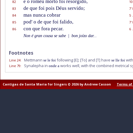
e o roméu mórto foi resorgido,
82
10
de que foi pois Déus servido;
83
7'
mas nunca cobrar
84
5 
pod' o de que foi falido,
85
7'
con que fora pecar.
86
6 
Non é gran cousa se sabe
|
bon joízo dar...
Footnotes
Mettmann
following
[E]
;
[To]
and
[T]
have
with
Line 24
:
se le foi
se lle foi
Synalepha in
works well, with the combined metrical s
Line 79
:
onde a
Cantigas de Santa Maria for Singers © 2026 by Andrew Casson
Terms of