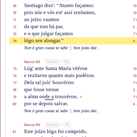
Santïago diss': “Atanto façamos:
69
10
pois nós e vós est' assí rezõamos,
70
10
ao joízo vaamos
71
7'
da que non há par,
72
5 
e o que julgar façamos
73
7'
lógo sen alongar.”
74
6 
Non é gran cousa se sabe
|
bon joízo dar...
Stanza XIII
Syllables
IPA
Lóg' ante Santa María vẽéron
75
10
e rezõaron quanto mais podéron.
76
10
Dela tal joíz' houvéron:
77
7'
que fosse tornar
78
5 
a alma on
de a
trouxéron,
79
7'
†
por se depois salvar.
80
6 
Non é gran cousa se sabe
|
bon joízo dar...
Stanza XIV
Syllables
IPA
Este joízo lógo foi comprido,
81
10