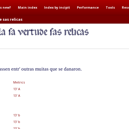
s new?
Main index
Index by incipit
Performance
Tools
Res
 sas relicas
sen entr' outras muitas que se danaron.
Metrics
13' A
13' A
13' b
13' b
13' b