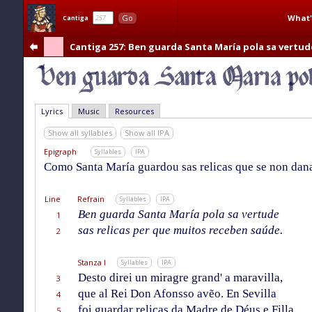
What'
Go
Cantiga
Cantiga 257
: Ben guarda Santa María pola sa vertude
Lyrics
Music
Resources
Show all syllables
Show all IPA
Epigraph
Syllables
IPA
Como Santa María guardou sas relicas que se non danas
Line
Refrain
Syllables
IPA
Ben guarda Santa María pola sa vertude
1
sas relicas per que muitos receben saúde.
2
Stanza I
Syllables
IPA
Desto direi un miragre grand' a maravilla,
3
que al Rei Don Afonsso avẽo. En Sevilla
4
foi guardar relicas da Madre de Déus e Filla
5