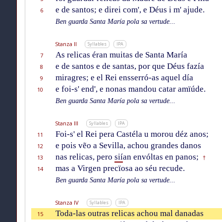
e de santos; e direi com', e Déus i m' ajude.
6
Ben guarda Santa María pola sa vertude...
Stanza II
Syllables
IPA
As relicas éran muitas de Santa María
7
e de santos e de santas, por que Déus fazía
8
miragres; e el Rei ensserró-as aquel día
9
e foi-s' end', e nonas mandou catar amïúde.
10
Ben guarda Santa María pola sa vertude...
Stanza III
Syllables
IPA
Foi-s' el Rei pera Castéla u morou déz anos;
11
e pois vẽo a Sevilla, achou grandes danos
12
nas relicas, pero
sií
an envóltas en panos;
13
†
mas a Virgen precïosa ao séu recude.
14
Ben guarda Santa María pola sa vertude...
Stanza IV
Syllables
IPA
Toda-las outras relicas achou mal danadas
15