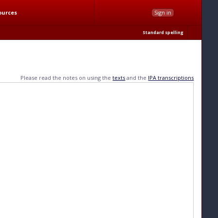
ources
Sign in
Standard spelling
Please read the notes on using the
texts
and the
IPA transcriptions