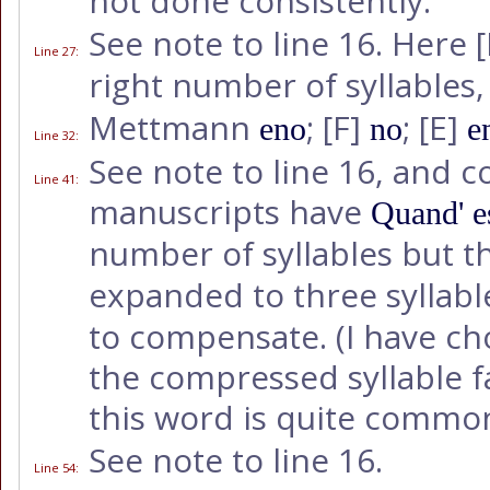
not done consistently.
See note to line 16. Here
[
Line 27
:
right number of syllables, 
Mettmann
;
[F]
;
[E]
eno
no
e
Line 32
:
See note to line 16, and 
Line 41
:
manuscripts have
Quand' es
number of syllables but t
expanded to three syllabl
to compensate. (I have ch
the compressed syllable fa
this word is quite commo
See note to line 16.
Line 54
: