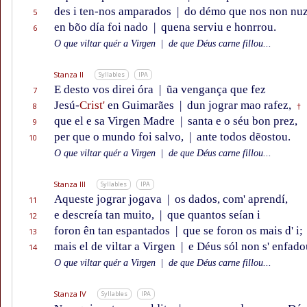
des i ten-nos amparados
|
do démo que nos non nuz
5
en bõo día foi nado
|
quena serviu e honrrou.
6
O que viltar quér a Virgen
|
de que Déus carne fillou...
Stanza II
Syllables
IPA
E desto vos direi óra
|
ũa vengança que fez
7
Jesú-
Crist'
en Guimarães
|
dun jograr mao rafez,
8
†
que el e sa Virgen Madre
|
santa e o séu bon prez,
9
per que o mundo foi salvo,
|
ante todos dẽostou.
10
O que viltar quér a Virgen
|
de que Déus carne fillou...
Stanza III
Syllables
IPA
Aqueste jograr jogava
|
os dados, com' aprendí,
11
e descreía tan muito,
|
que quantos seían i
12
foron ên tan espantados
|
que se foron os mais d' i;
13
mais el de viltar a Virgen
|
e Déus sól non s' enfado
14
O que viltar quér a Virgen
|
de que Déus carne fillou...
Stanza IV
Syllables
IPA