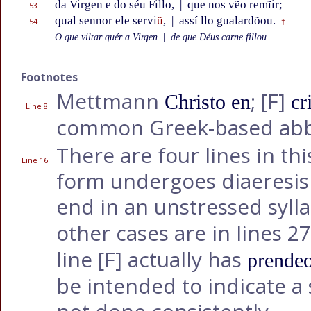
da Virgen e do séu Fillo,
|
que nos vẽo remĩir;
53
qual sennor ele servi
ü
,
|
assí llo gualardõou.
54
†
O que viltar quér a Virgen
|
de que Déus carne fillou...
Footnotes
Mettmann
;
[F]
Christo en
cr
Line 8
:
common Greek-based abb
There are four lines in th
Line 16
:
form undergoes diaeresis i
end in an unstressed syll
other cases are in lines 27
line
[F]
actually has
prende
be intended to indicate a 