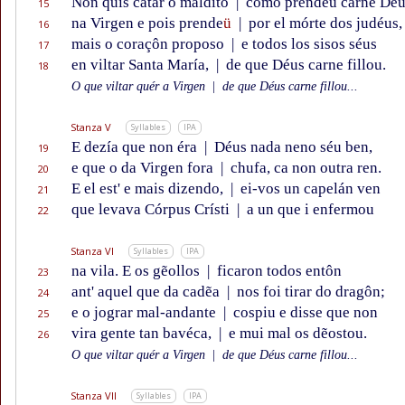
Non quis catar o maldito
|
como prendeu carne Déu
15
na Virgen e pois prende
ü
|
por el mórte dos judéus,
16
mais o coraçôn proposo
|
e todos los sisos séus
17
en viltar Santa María,
|
de que Déus carne fillou.
18
O que viltar quér a Virgen
|
de que Déus carne fillou...
Stanza V
Syllables
IPA
E dezía que non éra
|
Déus nada neno séu ben,
19
e que o da Virgen fora
|
chufa, ca non outra ren.
20
E el est' e mais dizendo,
|
ei-vos un capelán ven
21
que levava Córpus Crísti
|
a un que i enfermou
22
Stanza VI
Syllables
IPA
na vila. E os gẽollos
|
ficaron todos entôn
23
ant' aquel que da cadẽa
|
nos foi tirar do dragôn;
24
e o jograr mal-andante
|
cospiu e disse que non
25
vira gente tan bavéca,
|
e mui mal os dẽostou.
26
O que viltar quér a Virgen
|
de que Déus carne fillou...
Stanza VII
Syllables
IPA