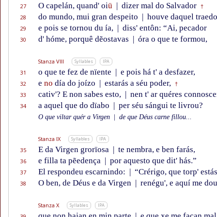
O capelán, quand' oi
ü
|
dizer mal do Salvador
27
†
do mundo, mui gran despeito
|
houve daquel traedo
28
e pois se tornou du ía,
|
diss' entôn: “Ai, pecador
29
d' hóme, porquê dẽostavas
|
óra o que te formou,
30
Stanza VIII
Syllables
IPA
o que te fez de nïente
|
e pois há t' a desfazer,
31
e
no
día do joízo
|
estarás a séu poder,
32
†
cativ'? E non sabes esto,
|
nen t' ar quéres connosce
33
a aquel que do dïabo
|
per séu sángui te livrou?
34
O que viltar quér a Virgen
|
de que Déus carne fillou...
Stanza IX
Syllables
IPA
E da Virgen grorïosa
|
te nembra, e ben farás,
35
e filla ta pẽedença
|
por aquesto que dit' hás.”
36
El respondeu escarnindo:
|
“Crérigo, que torp' está
37
O ben, de Déus e da Virgen
|
renégu', e aquí me do
38
Stanza X
Syllables
IPA
que non hajan en min parte
|
e que xe me façan mal
39