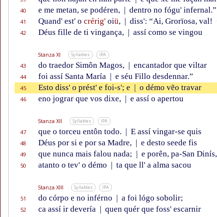
e me metan, se podéren,
|
dentro no fógu' infernal.”
40
Quand' est' o
crérig'
oi
ü
,
|
diss': “Ai, Grorïosa, val!
41
Déus fille de ti vingança,
|
assí como se vingou
42
Stanza XI
Syllables
IPA
do traedor Simôn Magos,
|
encantador que viltar
43
foi assí Santa María
|
e séu Fillo desdennar.”
44
Esto diss' o prést' e foi-s'; e
|
o démo vẽo travar
45
eno jograr que vos dixe,
|
e assí o apertou
46
Stanza XII
Syllables
IPA
que o torceu entôn todo.
|
E assí vingar-se quis
47
Déus por si e por sa Madre,
|
e desto seede fis
48
que nunca mais falou nada;
|
e porên, pa-San Dinís,
49
atanto o tev' o démo
|
ta que ll' a alma sacou
50
Stanza XIII
Syllables
IPA
do córpo e no inférno
|
a foi lógo sobolir;
51
ca assí ir devería
|
quen quér que foss' escarnir
52