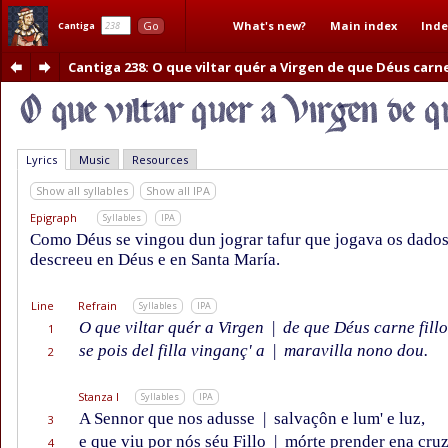
What's new?
Main index
Inde
Go
Cantiga
Cantiga 238
: O que viltar quér a Virgen de que Déus carne
Lyrics
Music
Resources
Show all syllables
Show all IPA
Epigraph
Syllables
IPA
Como Déus se vingou dun jograr tafur que jogava os dados
descreeu en Déus e en Santa María.
Line
Refrain
Syllables
IPA
O que viltar quér a Virgen
|
de que Déus carne fillo
1
se pois del filla vinganç' a
|
maravilla nono dou.
2
Stanza I
Syllables
IPA
A Sennor que nos adusse
|
salvaçôn e lum' e luz,
3
e que viu por nós séu Fillo
|
mórte prender ena cruz
4