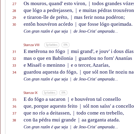
Os mouros, quand' esto viron,
|
todos grandes vóze
27
que lógo a pedrejassen,
|
e muitas pédras trouxéron
28
e tiraron-lle de préto,
|
mas ferir nona podéron;
29
entôn houvéron acórdo
|
que fosse lógo queimada.
30
Con gran razôn é que seja
|
de Jeso-Crist' amparada...
Stanza VIII
Syllables
IPA
E metêrona no fógo
|
mui grand', e jouv' i dous días
31
mas o que en Babilonia
|
guardou no forn' Ananías
32
e Misaél o meninno
|
e o tercer, Azarías,
33
guardou aquesta do fógo,
|
que sól non lle noziu na
34
Con gran razôn é que seja
|
de Jeso-Crist' amparada...
Stanza IX
Syllables
IPA
E do fógo a sacaron
|
e houvéron tal consello
35
que, porque aquesto feito
|
sól non saíss' a concello
36
que no río a deitassen,
|
todo come en trebello,
37
con ũa pédra mui grande
|
aa garganta atada.
38
Con gran razôn é que seja
|
de Jeso-Crist' amparada...