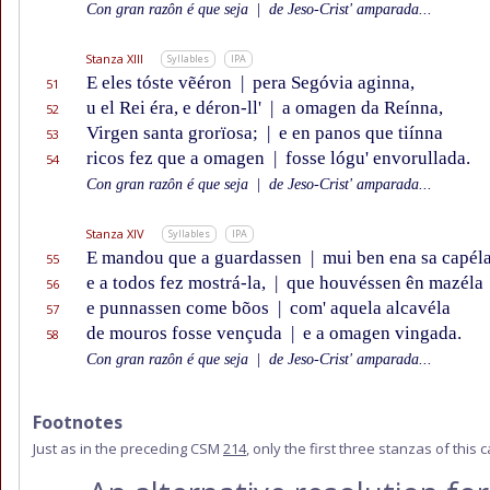
Con gran razôn é que seja
|
de Jeso-Crist' amparada...
Stanza XIII
Syllables
IPA
E eles tóste vẽéron
|
pera Segóvia aginna,
51
u el Rei éra, e déron-ll'
|
a omagen da Reínna,
52
Virgen santa grorïosa;
|
e en panos que tiínna
53
ricos fez que a omagen
|
fosse lógu' envorullada.
54
Con gran razôn é que seja
|
de Jeso-Crist' amparada...
Stanza XIV
Syllables
IPA
E mandou que a guardassen
|
mui ben ena sa capéla
55
e a todos fez mostrá-la,
|
que houvéssen ên mazéla
56
e punnassen come bõos
|
com' aquela alcavéla
57
de mouros fosse vençuda
|
e a omagen vingada.
58
Con gran razôn é que seja
|
de Jeso-Crist' amparada...
Footnotes
Just as in the preceding CSM
214
, only the first three stanzas of this 