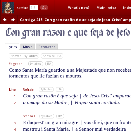
What's new?
Main index
Inde
Go
Cantiga
Cantiga 215
: Con gran razôn é que seja de Jeso-Crist' a
Lyrics
Music
Resources
Show all syllables
Show all IPA
Epigraph
Syllables
IPA
Como Santa María guardou a sa Majestade que non recebe
tormentos que lle fazían os mouros.
Line
Refrain
Syllables
IPA
Con gran razôn é que seja
|
de Jeso-Crist' ampara
1
a omage da sa Madre,
|
Virgen santa corõada.
2
Stanza I
Syllables
IPA
E daquest' un gran miragre
|
vos direi, que na front
3
mostrou i Santa María,
|
a Sennor mui verdadeira
4