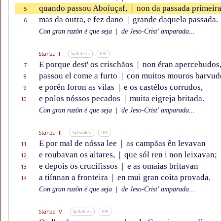
quando passou Aboíuçaf,
|
non da passada primeira
5
mas da outra, e fez dano
|
grande daquela passada.
6
Con gran razôn é que seja
|
de Jeso-Crist' amparada...
Stanza II
Syllables
IPA
E porque dest' os crischãos
|
non éran apercebudos
7
passou el come a furto
|
con muitos mouros barvud
8
e porên foron as vilas
|
e os castélos corrudos,
9
e polos nóssos pecados
|
muita eigreja britada.
10
Con gran razôn é que seja
|
de Jeso-Crist' amparada...
Stanza III
Syllables
IPA
E por mal de nóssa lee
|
as campãas ên levavan
11
e roubavan os altares,
|
que sól ren i non leixavan;
12
e depois os crucifissos
|
e as omaias britavan
13
a tiínnan a fronteira
|
en mui gran coita provada.
14
Con gran razôn é que seja
|
de Jeso-Crist' amparada...
Stanza IV
Syllables
IPA