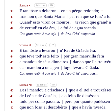
Stanza X
Syllables
IPA
E tan tóste a deitaron
|
en
un
péego redondo;
39
†
mas non quis Santa María
|
per ren que se foss' a f
40
Quand' esto viron os mouros,
|
tevéron que grand' 
41
de vertud' en ela éra,
|
e foi da agua sacada.
42
Con gran razôn é que seja
|
de Jeso-Crist' amparada...
Stanza XI
Syllables
IPA
E tan tóste a levaron
|
u' Rei de Grãada éra,
43
que teve tod' este feito
|
por gran maravilla féra
44
e mandou de séus dinneiros
|
dar ao que lla trouxér
45
e ar mandou a omagen
|
lógo levar a Grãada.
46
Con gran razôn é que seja
|
de Jeso-Crist' amparada...
Stanza XII
Syllables
IPA
Des i mandou a crischãos
|
que a el Rei a trouxésse
47
de Leôn e de Castéla,
|
e o feito lle disséssen
48
todo per como passara,
|
pero por quanto podéssen
49
que non foss' el descobérto
|
que a havía 'nvïada.
50