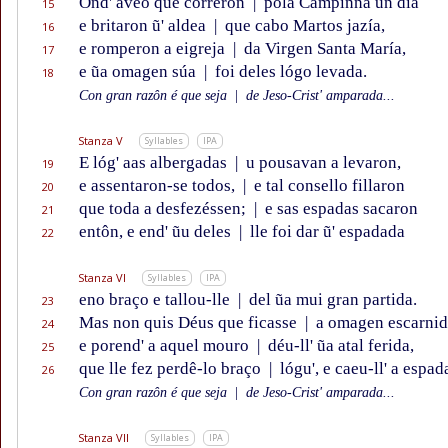
Ond' avẽo que correron
|
pola Campinna un día
15
e britaron ũ' aldea
|
que cabo Martos jazía,
16
e romperon a eigreja
|
da Virgen Santa María,
17
e ũa omagen súa
|
foi deles lógo levada.
18
Con gran razôn é que seja
|
de Jeso-Crist' amparada...
Stanza V
Syllables
IPA
E lóg' aas albergadas
|
u pousavan a levaron,
19
e assentaron-se todos,
|
e tal consello fillaron
20
que toda a desfezéssen;
|
e sas espadas sacaron
21
entôn, e end' ũu deles
|
lle foi dar ũ' espadada
22
Stanza VI
Syllables
IPA
eno braço e tallou-lle
|
del ũa mui gran partida.
23
Mas non quis Déus que ficasse
|
a omagen escarnid
24
e porend' a aquel mouro
|
déu-ll' ũa atal ferida,
25
que lle fez perdê-lo braço
|
lógu', e caeu-ll' a espad
26
Con gran razôn é que seja
|
de Jeso-Crist' amparada...
Stanza VII
Syllables
IPA