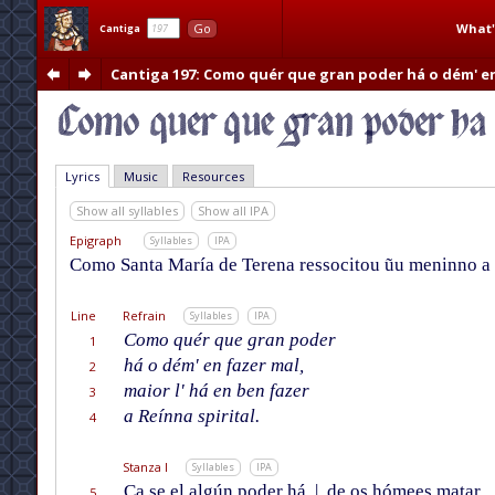
What'
Go
Cantiga
Cantiga 197
: Como quér que gran poder há o dém' e
Lyrics
Music
Resources
Show all syllables
Show all IPA
Epigraph
Syllables
IPA
Como Santa María de Terena ressocitou ũu meninno a
Line
Refrain
Syllables
IPA
Como quér que gran poder
1
há o dém' en fazer mal,
2
maior l' há en ben fazer
3
a Reínna spirital.
4
Stanza I
Syllables
IPA
Ca se el algún poder há
|
de os hómees matar
5