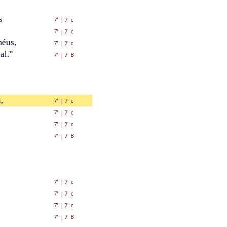
s
7'
|
7 c
7'
|
7 c
méus,
7'
|
7 c
al.”
7'
|
7 B
,
7'
|
7 c
7'
|
7 c
7'
|
7 c
7'
|
7 B
7'
|
7 c
7'
|
7 c
7'
|
7 c
7'
|
7 B