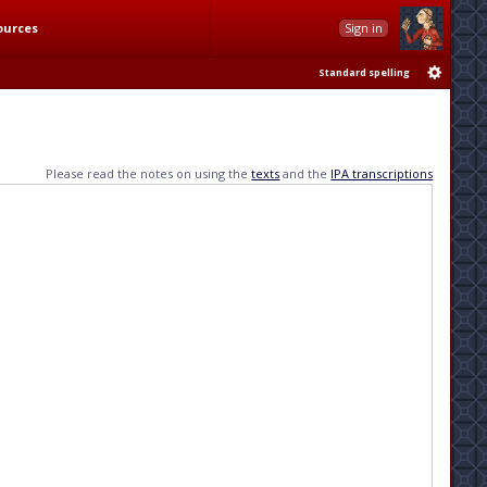
ources
Sign in
Standard spelling
Please read the notes on using the
texts
and the
IPA transcriptions