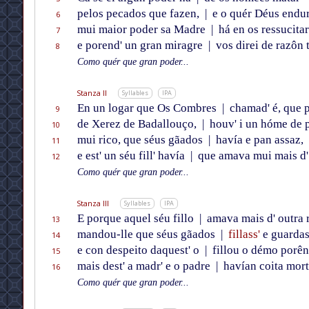
pelos pecados que fazen,
|
e o quér Déus endur
6
mui maior poder sa Madre
|
há en os ressucitar
7
e porend' un gran miragre
|
vos direi de razôn t
8
Como quér que gran poder...
Stanza II
Syllables
IPA
En un logar que Os Combres
|
chamad' é, que p
9
de Xerez de Badallouço,
|
houv' i un hóme de 
10
mui rico, que séus gãados
|
havía e pan assaz,
11
e est' un séu fill' havía
|
que amava mui mais d' 
12
Como quér que gran poder...
Stanza III
Syllables
IPA
E porque aquel séu fillo
|
amava mais d' outra 
13
mandou-lle que séus gãados
|
fillass'
e guardas
14
e con despeito daquest' o
|
fillou o démo porên
15
mais dest' a madr' e o padre
|
havían coita mort
16
Como quér que gran poder...