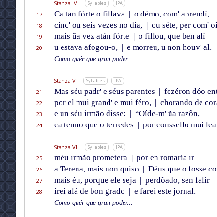
Stanza IV
Syllables
IPA
Ca tan fórte o fillava
|
o démo, com' aprendí,
17
cinc' ou seis vezes no día,
|
ou séte, per com' oí
18
mais ũa vez atán fórte
|
o fillou, que ben alí
19
u estava afogou-o,
|
e morreu, u non houv' al.
20
Como quér que gran poder...
Stanza V
Syllables
IPA
Mas séu padr' e séus parentes
|
fezéron dóo en
21
por el mui grand' e mui féro,
|
chorando de cor
22
e un séu irmão disse:
|
“Oíde-m' ũa razôn,
23
ca tenno que o terredes
|
por conssello mui lea
24
Stanza VI
Syllables
IPA
méu irmão prometera
|
por en romaría ir
25
a Terena, mais non quiso
|
Déus que o fosse co
26
mais éu, porque ele seja
|
perdõado, sen falir
27
irei alá de bon grado
|
e farei este jornal.
28
Como quér que gran poder...