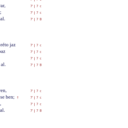
ar,
7'
|
7 c
;
7'
|
7 c
al.
7'
|
7 B
réto jaz
7'
|
7 c
paz
7'
|
7 c
7'
|
7 c
al.
7'
|
7 B
ren,
7'
|
7 c
se ben;
7'
|
7 c
†
,
7'
|
7 c
al.
7'
|
7 B