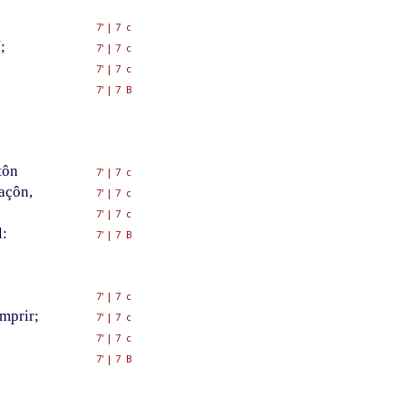
7'
|
7 c
;
7'
|
7 c
7'
|
7 c
7'
|
7 B
tôn
7'
|
7 c
açôn,
7'
|
7 c
7'
|
7 c
l:
7'
|
7 B
7'
|
7 c
mprir;
7'
|
7 c
7'
|
7 c
7'
|
7 B