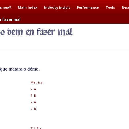
s new?
Main index
Index by incipit
Performance
Tools
Res
n fazer mal
 que matara o démo.
Metrics
7 A
7 B
7 A
7 B
7'
|
7 c