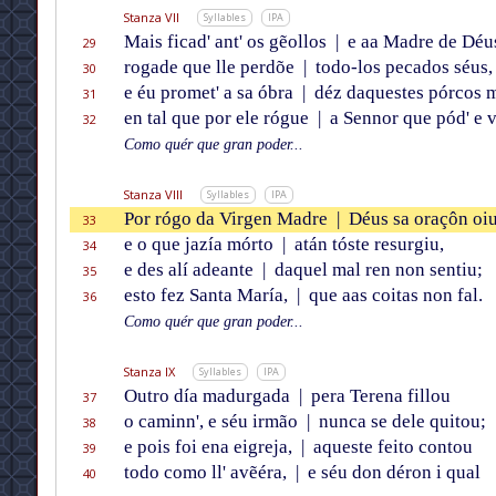
Stanza VII
Syllables
IPA
Mais ficad' ant' os gẽollos
|
e aa Madre de Déu
29
rogade que lle perdõe
|
todo-los pecados séus,
30
e éu promet' a sa óbra
|
déz daquestes pórcos 
31
en tal que por ele rógue
|
a Sennor que pód' e v
32
Como quér que gran poder...
Stanza VIII
Syllables
IPA
Por rógo da Virgen Madre
|
Déus sa oraçôn oiu
33
e o que jazía mórto
|
atán tóste resurgiu,
34
e des alí adeante
|
daquel mal ren non sentiu;
35
esto fez Santa María,
|
que aas coitas non fal.
36
Como quér que gran poder...
Stanza IX
Syllables
IPA
Outro día madurgada
|
pera Terena fillou
37
o caminn', e séu irmão
|
nunca se dele quitou;
38
e pois foi ena eigreja,
|
aqueste feito contou
39
todo como ll' avẽéra,
|
e séu don déron i qual
40