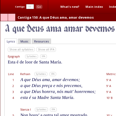
What's new?
Main index
Inde
Go
Cantiga
Cantiga 150
: A que Déus ama, amar devemos
Lyrics
Music
Resources
Show all syllables
Show all IPA
Epigraph
Syllables
IPA
Esta é de loor de Santa María.
Line
Refrain
Metric
Syllables
IPA
A que Déus ama, amar devemos;
1
9' A
a que Déus preça e nós precemos,
2
9' A
a que Déus honrra, nós muit' honrremos;
3
9' A
esta é sa Madre Santa María.
4
10' B
Stanza I
Syllables
IPA
Non houv' a outra tal amor mostrado
5
10' c