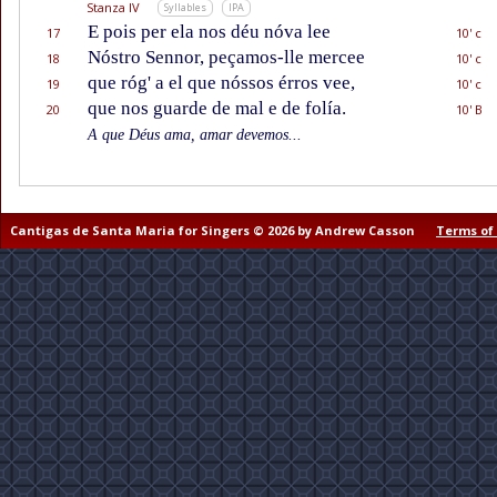
Stanza IV
Syllables
IPA
E pois per ela nos déu nóva lee
17
10' c
Nóstro Sennor, peçamos-lle mercee
18
10' c
que róg' a el que nóssos érros vee,
19
10' c
que nos guarde de mal e de folía.
20
10' B
A que Déus ama, amar devemos...
Cantigas de Santa Maria for Singers © 2026 by Andrew Casson
Terms of