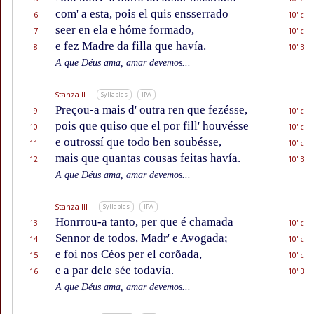
com' a esta, pois el quis ensserrado
6
10' c
seer en ela e hóme formado,
7
10' c
e fez Madre da filla que havía.
8
10' B
A que Déus ama, amar devemos...
Stanza II
Syllables
IPA
Preçou-a mais d' outra ren que fezésse,
9
10' c
pois que quiso que el por fill' houvésse
10
10' c
e outrossí que todo ben soubésse,
11
10' c
mais que quantas cousas feitas havía.
12
10' B
A que Déus ama, amar devemos...
Stanza III
Syllables
IPA
Honrrou-a tanto, per que é chamada
13
10' c
Sennor de todos, Madr' e Avogada;
14
10' c
e foi nos Céos per el corõada,
15
10' c
e a par dele sée todavía.
16
10' B
A que Déus ama, amar devemos...