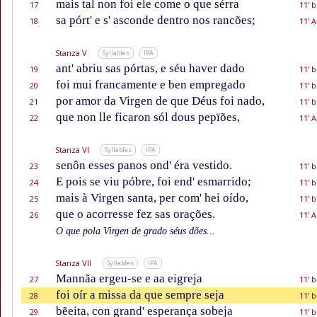
mais tal non foi ele come o que sérra
17
11' b
sa pórt' e s' asconde dentro nos rancões;
18
11' A
Stanza V
Syllables
IPA
ant' abriu sas pórtas, e séu haver dado
19
11' b
foi mui francamente e ben empregado
20
11' b
por amor da Virgen de que Déus foi nado,
21
11' b
que non lle ficaron sól dous pepïões,
22
11' A
Stanza VI
Syllables
IPA
senôn esses panos ond' éra vestido.
23
11' b
E pois se viu póbre, foi end' esmarrido;
24
11' b
mais à Virgen santa, per com' hei oído,
25
11' b
que o acorresse fez sas orações.
26
11' A
O que pola Virgen de grado séus dões...
Stanza VII
Syllables
IPA
Mannãa ergeu-se e aa eigreja
27
11' b
foi oír a missa da que sempre seja
28
11' b
bẽeita, con grand' esperança sobeja
29
11' b