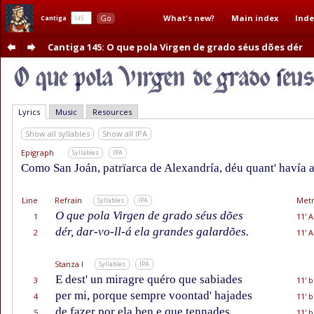
What's new?
Main index
Inde
Go
Cantiga
Cantiga 145
: O que pola Virgen de grado séus dões dér
Lyrics
Music
Resources
Show all syllables
Show all IPA
Epigraph
Syllables
IPA
Como San Joán, patrïarca de Alexandría, déu quant' havía a
Line
Refrain
Metr
Syllables
IPA
O que pola Virgen de grado séus dões
1
11' A
dér, dar-vo-ll-á ela grandes galardões.
2
11' A
Stanza I
Syllables
IPA
E dest' un miragre quéro que sabiades
3
11' b
per mi, porque sempre voontad' hajades
4
11' b
de fazer por ela ben e que tennades
5
11' b