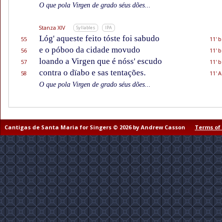
O que pola Virgen de grado séus dões...
Stanza XIV
Syllables
IPA
Lóg' aqueste feito tóste foi sabudo
55
11' b
e o póboo da cidade movudo
56
11' b
loando a Virgen que é nóss' escudo
57
11' b
contra o dïabo e sas tentações.
58
11' A
O que pola Virgen de grado séus dões...
Cantigas de Santa Maria for Singers © 2026 by Andrew Casson
Terms of