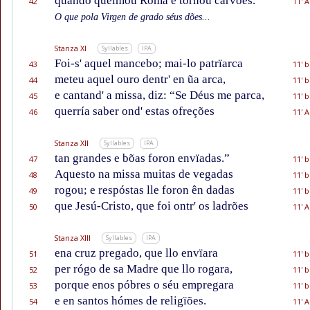
quando queimou Roma e tornou carvões.
42
11' A
O que pola Virgen de grado séus dões...
Stanza XI
Syllables
IPA
Foi-s' aquel mancebo; mai-lo patrïarca
43
11' b
meteu aquel ouro dentr' en ũa arca,
44
11' b
e cantand' a missa, diz: “Se Déus me parca,
45
11' b
querría saber ond' estas ofreções
46
11' A
Stanza XII
Syllables
IPA
tan grandes e bõas foron envïadas.”
47
11' b
Aquesto na missa muitas de vegadas
48
11' b
rogou; e respóstas lle foron ên dadas
49
11' b
que Jesú-Cristo, que foi ontr' os ladrões
50
11' A
Stanza XIII
Syllables
IPA
ena cruz pregado, que llo envïara
51
11' b
per rógo de sa Madre que llo rogara,
52
11' b
porque enos póbres o séu empregara
53
11' b
e en santos hómes de religïões.
54
11' A