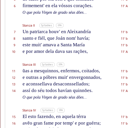
firmement' en ela vóssos corações.
6
11' A
O que pola Virgen de grado séus dões...
Stanza II
Syllables
IPA
Un patrïarca houv' en Aleixandría
7
11' b
santo e fïél, que Joán nom' havía;
8
11' b
este muit' amava a Santa María
9
11' b
e por amor dela dava sas rações,
10
11' A
Stanza III
Syllables
IPA
ũas a mesquinnos, enfermos, coitados,
11
11' b
e outras a póbres muit' envergonnados,
12
11' b
e aconssellava desaconssellados;
13
11' b
assí do séu todos havían quinnões.
14
11' A
O que pola Virgen de grado séus dões...
Stanza IV
Syllables
IPA
El esto fazendo, en aquela térra
15
11' b
avẽo gran fame por temp' e por guérra;
16
11' b