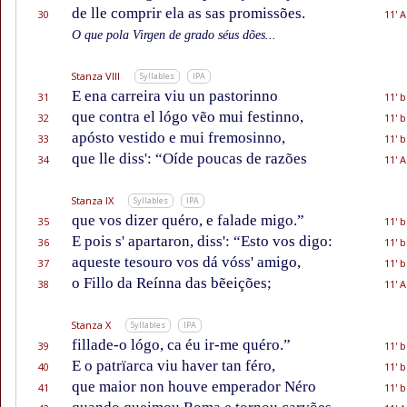
de lle comprir ela as sas promissões.
30
11' A
O que pola Virgen de grado séus dões...
Stanza VIII
Syllables
IPA
E ena carreira viu un pastorinno
31
11' b
que contra el lógo vẽo mui festinno,
32
11' b
apósto vestido e mui fremosinno,
33
11' b
que lle diss': “Oíde poucas de razões
34
11' A
Stanza IX
Syllables
IPA
que vos dizer quéro, e falade migo.”
35
11' b
E pois s' apartaron, diss': “Esto vos digo:
36
11' b
aqueste tesouro vos dá vóss' amigo,
37
11' b
o Fillo da Reínna das bẽeições;
38
11' A
Stanza X
Syllables
IPA
fillade-o lógo, ca éu ir-me quéro.”
39
11' b
E o patrïarca viu haver tan féro,
40
11' b
que maior non houve emperador Néro
41
11' b