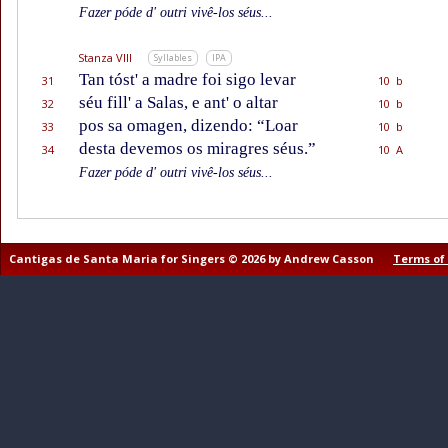
Fazer póde d' outri vivê-los séus...
Stanza VIII
Syllables
IPA
Tan tóst' a madre foi sigo levar
31
10 b
séu fill' a Salas, e ant' o altar
32
10 b
pos sa omagen, dizendo: “Loar
33
10 b
desta devemos os miragres séus.”
34
10 A
Fazer póde d' outri vivê-los séus...
Cantigas de Santa Maria for Singers © 2026 by Andrew Casson
Terms of