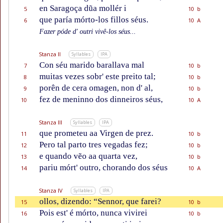
en Saragoça dũa mollér i
5
10 b
que paría mórto-los fillos séus.
6
10 A
Fazer póde d' outri vivê-los séus...
Stanza II
Syllables
IPA
Con séu marido barallava mal
7
10 b
muitas vezes sobr' este preito tal;
8
10 b
porên de cera omagen, non d' al,
9
10 b
fez de meninno dos dinneiros séus,
10
10 A
Stanza III
Syllables
IPA
que prometeu aa Virgen de prez.
11
10 b
Pero tal parto tres vegadas fez;
12
10 b
e quando vẽo aa quarta vez,
13
10 b
pariu mórt' outro, chorando dos séus
14
10 A
Stanza IV
Syllables
IPA
ollos, dizendo: “Sennor, que farei?
15
10 b
Pois est' é mórto, nunca vivirei
16
10 b