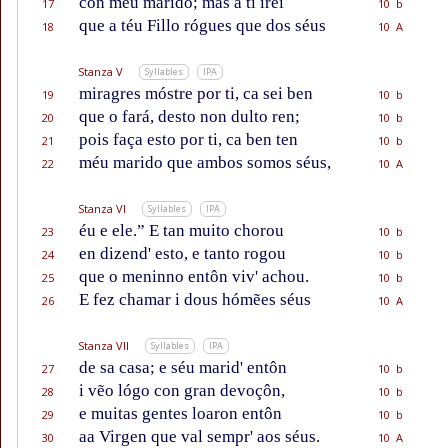
con méu marido; mas a ti irei
17
10 b
que a téu Fillo rógues que dos séus
18
10 A
Stanza V
Syllables
IPA
miragres móstre por ti, ca sei ben
19
10 b
que o fará, desto non dulto ren;
20
10 b
pois faça esto por ti, ca ben ten
21
10 b
méu marido que ambos somos séus,
22
10 A
Stanza VI
Syllables
IPA
éu e ele.” E tan muito chorou
23
10 b
en dizend' esto, e tanto rogou
24
10 b
que o meninno entôn viv' achou.
25
10 b
E fez chamar i dous hómẽes séus
26
10 A
Stanza VII
Syllables
IPA
de sa casa; e séu marid' entôn
27
10 b
i vẽo lógo con gran devoçôn,
28
10 b
e muitas gentes loaron entôn
29
10 b
aa Virgen que val sempr' aos séus.
30
10 A