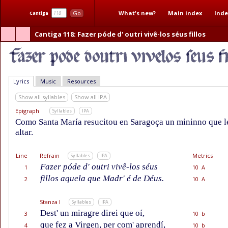
What's new?
Main index
Inde
Go
Cantiga
Cantiga 118
: Fazer póde d' outri vivê-los séus fillos
Lyrics
Music
Resources
Show all syllables
Show all IPA
Epigraph
Syllables
IPA
Como Santa María resucitou en Saragoça un mininno que le
altar.
Line
Refrain
Metrics
Syllables
IPA
Fazer póde d' outri vivê-los séus
1
10 A
fillos aquela que Madr' é de Déus.
2
10 A
Stanza I
Syllables
IPA
Dest' un miragre direi que oí,
3
10 b
que fez a Virgen, per com' aprendí,
4
10 b