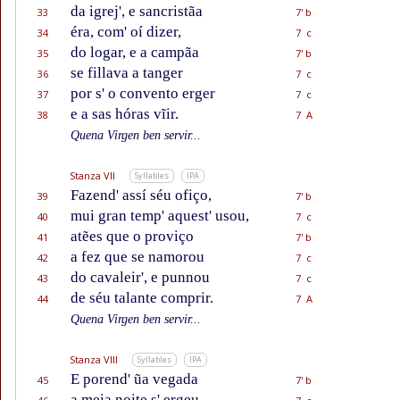
da igrej', e sancristãa
33
7' b
éra, com' oí dizer,
34
7 c
do logar, e a campãa
35
7' b
se fillava a tanger
36
7 c
por s' o convento erger
37
7 c
e a sas hóras vĩir.
38
7 A
Quena Virgen ben servir...
Stanza VII
Syllables
IPA
Fazend' assí séu ofiço,
39
7' b
mui gran temp' aquest' usou,
40
7 c
atẽes que o proviço
41
7' b
a fez que se namorou
42
7 c
do cavaleir', e punnou
43
7 c
de séu talante comprir.
44
7 A
Quena Virgen ben servir...
Stanza VIII
Syllables
IPA
E porend' ũa vegada
45
7' b
a meia noite s' ergeu