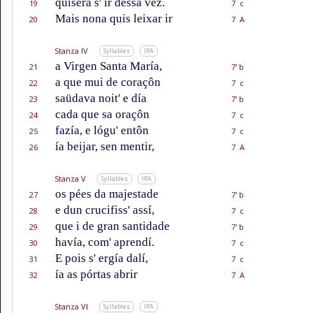
quiséra s' ir dessa vez.
19
7 c
Mais nona quis leixar ir
20
7 A
Stanza IV
Syllables
IPA
a Virgen Santa María,
21
7' b
a que mui de coraçôn
22
7 c
saüdava noit' e día
23
7' b
cada que sa oraçôn
24
7 c
fazía, e lógu' entôn
25
7 c
ía beijar, sen mentir,
26
7 A
Stanza V
Syllables
IPA
os pées da majestade
27
7' b
e dun crucifiss' assí,
28
7 c
que i de gran santidade
29
7' b
havía, com' aprendí.
30
7 c
E pois s' ergía dalí,
31
7 c
ía as pórtas abrir
32
7 A
Stanza VI
Syllables
IPA