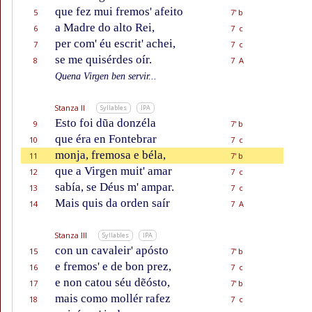
que fez mui fremos' afeito
5
7' b
a Madre do alto Rei,
6
7 c
per com' éu escrit' achei,
7
7 c
se me quisérdes oír.
8
7 A
Quena Virgen ben servir...
Stanza II
Syllables
IPA
Esto foi dũa donzéla
9
7' b
que éra en Fontebrar
10
7 c
monja, fremosa e béla,
11
7' b
que a Virgen muit' amar
12
7 c
sabía, se Déus m' ampar.
13
7 c
Mais quis da orden saír
14
7 A
Stanza III
Syllables
IPA
con un cavaleir' apósto
15
7' b
e fremos' e de bon prez,
16
7 c
e non catou séu dẽósto,
17
7' b
mais como mollér rafez
18
7 c