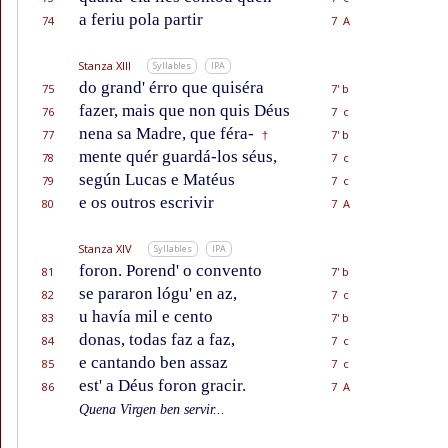
a feriu pola partir
74
7 A
Stanza XIII
Syllables
IPA
do grand' érro que quiséra
75
7' b
fazer, mais que non quis Déus
76
7 c
nena sa Madre, que féra-
77
7' b
†
mente quér guardá-los séus,
78
7 c
según Lucas e Matéus
79
7 c
e os outros escrivir
80
7 A
Stanza XIV
Syllables
IPA
foron. Porend' o convento
81
7' b
se pararon lógu' en az,
82
7 c
u havía mil e cento
83
7' b
donas, todas faz a faz,
84
7 c
e cantando ben assaz
85
7 c
est' a Déus foron gracir.
86
7 A
Quena Virgen ben servir...