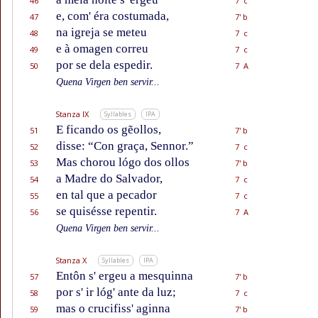
46
7 c
e, com' éra costumada,
47
7' b
na igreja se meteu
48
7 c
e à omagen correu
49
7 c
por se dela espedir.
50
7 A
Quena Virgen ben servir...
Stanza IX
Syllables
IPA
E ficando os gẽollos,
51
7' b
disse: “Con graça, Sennor.”
52
7 c
Mas chorou lógo dos ollos
53
7' b
a Madre do Salvador,
54
7 c
en tal que a pecador
55
7 c
se quisésse repentir.
56
7 A
Quena Virgen ben servir...
Stanza X
Syllables
IPA
Entôn s' ergeu a mesquinna
57
7' b
por s' ir lóg' ante da luz;
58
7 c
mas o crucifiss' aginna
59
7' b