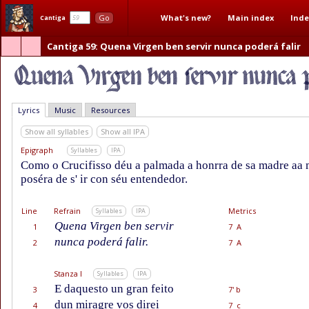
What's new?
Main index
Inde
Go
Cantiga
Cantiga 59
: Quena Virgen ben servir nunca poderá falir
Lyrics
Music
Resources
Show all syllables
Show all IPA
Epigraph
Syllables
IPA
Como o Crucifisso déu a palmada a honrra de sa madre aa 
poséra de s' ir con séu entendedor.
Line
Refrain
Metrics
Syllables
IPA
Quena Virgen ben servir
1
7 A
nunca poderá falir.
2
7 A
Stanza I
Syllables
IPA
E daquesto un gran feito
3
7' b
dun miragre vos direi
4
7 c