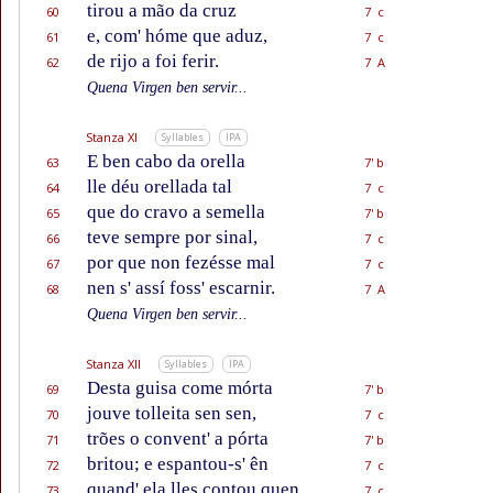
tirou a mão da cruz
60
7 c
e, com' hóme que aduz,
61
7 c
de rijo a foi ferir.
62
7 A
Quena Virgen ben servir...
Stanza XI
Syllables
IPA
E ben cabo da orella
63
7' b
lle déu orellada tal
64
7 c
que do cravo a semella
65
7' b
teve sempre por sinal,
66
7 c
por que non fezésse mal
67
7 c
nen s' assí foss' escarnir.
68
7 A
Quena Virgen ben servir...
Stanza XII
Syllables
IPA
Desta guisa come mórta
69
7' b
jouve tolleita sen sen,
70
7 c
trões o convent' a pórta
71
7' b
britou; e espantou-s' ên
72
7 c
quand' ela lles contou quen
73
7 c