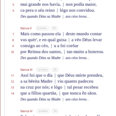
mui grande nos havía,
|
non podía maior,
5
ca pera o séu reino
|
lógo nos convidou.
6
Des quando Déus sa Madre
|
aos céos levou...
Stanza II
Syllables
IPA
Mais como passou ela
|
deste mundo contar
7
vos quér', e en qual guisa
|
a vẽo Déus levar
8
consigo ao céo,
|
u a foi corõar
9
por Reínna dos santos,
|
tan muito a honrrou.
10
Des quando Déus sa Madre
|
aos céos levou...
Stanza III
Syllables
IPA
Assí foi que o día
|
que Déus mórte prendeu,
11
a sa bẽeita Madre
|
viu quanto padeceu
12
na cruz por nós; e lógo
|
tal pesar recebeu
13
que a fillou quartãa,
|
que nunca ên sãou.
14
Des quando Déus sa Madre
|
aos céos levou...
Stanza IV
Syllables
IPA