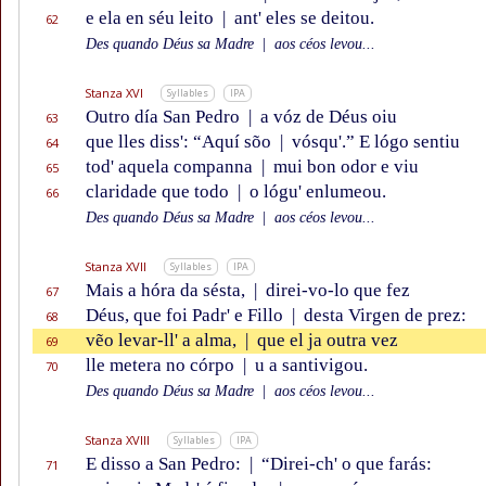
e ela en séu leito
|
ant' eles se deitou.
62
Des quando Déus sa Madre
|
aos céos levou...
Stanza XVI
Syllables
IPA
Outro día San Pedro
|
a vóz de Déus oiu
63
que lles diss': “Aquí sõo
|
vósqu'.” E lógo sentiu
64
tod' aquela companna
|
mui bon odor e viu
65
claridade que todo
|
o lógu' enlumeou.
66
Des quando Déus sa Madre
|
aos céos levou...
Stanza XVII
Syllables
IPA
Mais a hóra da sésta,
|
direi-vo-lo que fez
67
Déus, que foi Padr' e Fillo
|
desta Virgen de prez:
68
vẽo levar-ll' a alma,
|
que el ja outra vez
69
lle metera no córpo
|
u a santivigou.
70
Des quando Déus sa Madre
|
aos céos levou...
Stanza XVIII
Syllables
IPA
E disso a San Pedro:
|
“Direi-ch' o que farás:
71