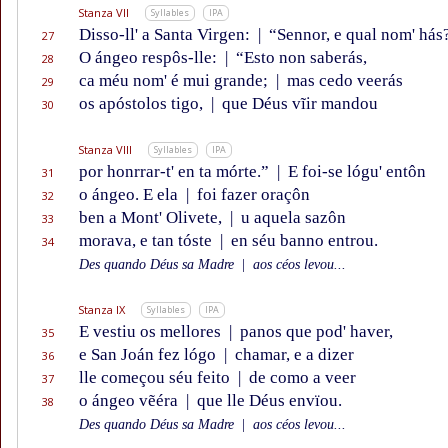
Stanza VII
Syllables
IPA
Disso-ll' a Santa Virgen:
|
“Sennor, e qual nom' hás
27
O ángeo respôs-lle:
|
“Esto non saberás,
28
ca méu nom' é mui grande;
|
mas cedo veerás
29
os apóstolos tigo,
|
que Déus vĩir mandou
30
Stanza VIII
Syllables
IPA
por honrrar-t' en ta mórte.”
|
E foi-se lógu' entôn
31
o ángeo. E ela
|
foi fazer oraçôn
32
ben a Mont' Olivete,
|
u aquela sazôn
33
morava, e tan tóste
|
en séu banno entrou.
34
Des quando Déus sa Madre
|
aos céos levou...
Stanza IX
Syllables
IPA
E vestiu os mellores
|
panos que pod' haver,
35
e San Joán fez lógo
|
chamar, e a dizer
36
lle começou séu feito
|
de como a veer
37
o ángeo vẽéra
|
que lle Déus envïou.
38
Des quando Déus sa Madre
|
aos céos levou...