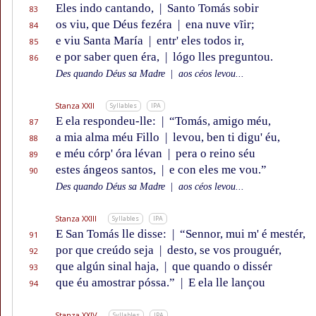
Eles indo cantando,
|
Santo Tomás sobir
83
os viu, que Déus fezéra
|
ena nuve vĩir;
84
e viu Santa María
|
entr' eles todos ir,
85
e por saber quen éra,
|
lógo lles preguntou.
86
Des quando Déus sa Madre
|
aos céos levou...
Stanza XXII
Syllables
IPA
E ela respondeu-lle:
|
“Tomás, amigo méu,
87
a mia alma méu Fillo
|
levou, ben ti digu' éu,
88
e méu córp' óra lévan
|
pera o reino séu
89
estes ángeos santos,
|
e con eles me vou.”
90
Des quando Déus sa Madre
|
aos céos levou...
Stanza XXIII
Syllables
IPA
E San Tomás lle disse:
|
“Sennor, mui m' é mestér,
91
por que creúdo seja
|
desto, se vos prouguér,
92
que algún sinal haja,
|
que quando o dissér
93
que éu amostrar póssa.”
|
E ela lle lançou
94
Stanza XXIV
Syllables
IPA