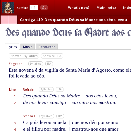
What's new?
Main index
Inde
Go
Cantiga
Cantiga 419
: Des quando Déus sa Madre aos céos levou
Lyrics
Music
Resources
Show all syllables
Show all IPA
Epigraph
Syllables
IPA
Esta novena é da vigilía de Santa María d' Agosto, como e
foi levada ao céo.
Line
Refrain
Syllables
IPA
Des quando Déus sa Madre
|
aos céos levou,
1
de nos levar consigo
|
carreira nos mostrou.
2
Stanza I
Syllables
IPA
Ca pois levou aquela
|
que nos déu por sennor
3
e el fillou por madre,
|
mostrou-nos que amor
4