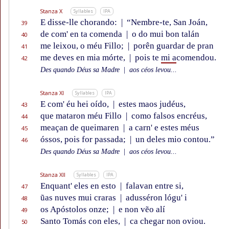
Stanza X
Syllables
IPA
E disse-lle chorando:
|
“Nembre-te, San Joán,
39
de com' en ta comenda
|
o do mui bon talán
40
me leixou, o méu Fillo;
|
porên guardar de pran
41
me deves en mia mórte,
|
pois te
mi a
comendou.
42
Des quando Déus sa Madre
|
aos céos levou...
Stanza XI
Syllables
IPA
E com' éu hei oído,
|
estes maos judéus,
43
que mataron méu Fillo
|
como falsos encréus,
44
meaçan de queimaren
|
a carn' e estes méus
45
óssos, pois for passada;
|
un deles mio contou.”
46
Des quando Déus sa Madre
|
aos céos levou...
Stanza XII
Syllables
IPA
Enquant' eles en esto
|
falavan entre si,
47
ũas nuves mui craras
|
adusséron lógu' i
48
os Apóstolos onze;
|
e non vẽo alí
49
Santo Tomás con eles,
|
ca chegar non oviou.
50