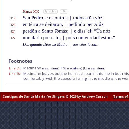
Stanza XXX
Syllables
IPA
San Pedro, e os outros
|
todos a ũa vóz
119
en térra se deitaron,
|
pedindo per Aióz
120
perdôn a Santo
To
más;
|
e diss' el: “Ũa nóz
121
non daría por esto,
|
pois con verdad' estou.”
122
Des quando Déus sa Madre
|
aos céos levou...
Footnotes
Mettmann
;
[To]
;
[E]
.
Line 51
:
a escritura
a scritura
a escritura
Mettmann leaves out the hemistich bar in this line in both his
Line 78
:
comfortably, with the caesura falling in the middle of the wo
Cantigas de Santa Maria for Singers © 2026 by Andrew Casson
Terms of