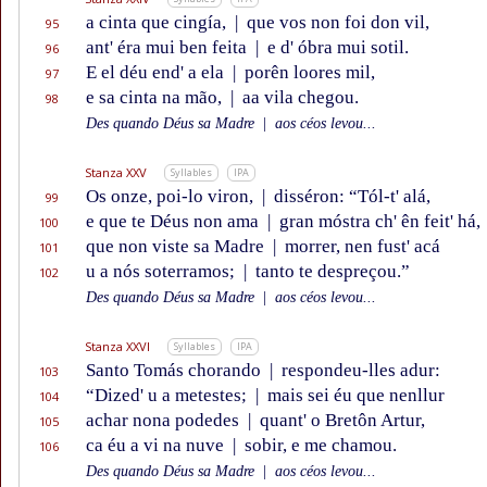
a cinta que cingía,
|
que vos non foi don vil,
95
ant' éra mui ben feita
|
e d' óbra mui sotil.
96
E el déu end' a ela
|
porên loores mil,
97
e sa cinta na mão,
|
aa vila chegou.
98
Des quando Déus sa Madre
|
aos céos levou...
Stanza XXV
Syllables
IPA
Os onze, poi-lo viron,
|
disséron: “Tól-t' alá,
99
e que te Déus non ama
|
gran móstra ch' ên feit' há,
100
que non viste sa Madre
|
morrer, nen fust' acá
101
u a nós soterramos;
|
tanto te despreçou.”
102
Des quando Déus sa Madre
|
aos céos levou...
Stanza XXVI
Syllables
IPA
Santo Tomás chorando
|
respondeu-lles adur:
103
“Dized' u a metestes;
|
mais sei éu que nenllur
104
achar nona podedes
|
quant' o Bretôn Artur,
105
ca éu a vi na nuve
|
sobir, e me chamou.
106
Des quando Déus sa Madre
|
aos céos levou...