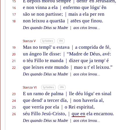
E depois morou sempre
|
dentr' en Jerusalên,
15
e non vinna a ela
|
enfermo que lógu' ên
16
são se non partisse;
|
mais a ela per ren
17
non leixou a quartãa
|
atẽes que finou.
18
Des quando Déus sa Madre
|
aos céos levou...
Stanza V
Syllables
IPA
Mas no templ' u estava
|
a comprida de fé,
19
un ángeo lle disse:
|
“Madre de Déus, avé:
20
o téu Fillo te manda
|
dizer que ja temp' é
21
que leixes este mundo
|
mao u t' el leixou.”
22
Des quando Déus sa Madre
|
aos céos levou...
Stanza VI
Syllables
IPA
E un ramo de palma
|
lle déu lógu' en sinal
23
que dend' a tercer día,
|
non havería al,
24
que verría por ela
|
o Rei espirital,
25
séu Fillo Jesú-Cristo,
|
que en
ela encarnou.
26
Des quando Déus sa Madre
|
aos céos levou...