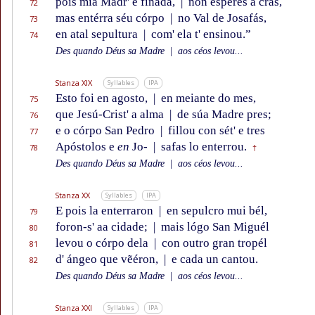
pois mia Madr' é finada,
|
non espéres a cras,
72
mas entérra séu córpo
|
no Val de Josafás,
73
en atal sepultura
|
com' ela t' ensinou.”
74
Des quando Déus sa Madre
|
aos céos levou...
Stanza XIX
Syllables
IPA
Esto foi en agosto,
|
en meiante do mes,
75
que Jesú-Crist' a alma
|
de súa Madre pres;
76
e o córpo San Pedro
|
fillou con sét' e tres
77
Apóstolos e
en
Jo-
|
safas lo enterrou.
78
†
Des quando Déus sa Madre
|
aos céos levou...
Stanza XX
Syllables
IPA
E pois la enterraron
|
en sepulcro mui bél,
79
foron-s' aa cidade;
|
mais lógo San Miguél
80
levou o córpo dela
|
con outro gran tropél
81
d' ángeo que vẽéron,
|
e cada un cantou.
82
Des quando Déus sa Madre
|
aos céos levou...
Stanza XXI
Syllables
IPA