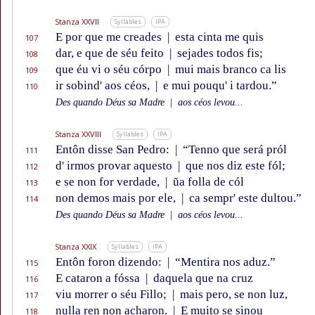
Stanza XXVII
Syllables
IPA
E por que me creades
|
esta cinta me quis
107
dar, e que de séu feito
|
sejades todos fis;
108
que éu vi o séu córpo
|
mui mais branco ca lis
109
ir sobind' aos céos,
|
e mui pouqu' i tardou.”
110
Des quando Déus sa Madre
|
aos céos levou...
Stanza XXVIII
Syllables
IPA
Entôn disse San Pedro:
|
“Tenno que será pról
111
d' irmos provar aquesto
|
que nos diz este fól;
112
e se non for verdade,
|
ũa folla de cól
113
non demos mais por ele,
|
ca sempr' este dultou.”
114
Des quando Déus sa Madre
|
aos céos levou...
Stanza XXIX
Syllables
IPA
Entôn foron dizendo:
|
“Mentira nos aduz.”
115
E cataron a fóssa
|
daquela que na cruz
116
viu morrer o séu Fillo;
|
mais pero, se non luz,
117
nulla ren non acharon.
|
E muito se sinou
118