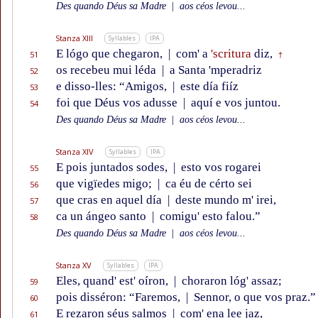
Des quando Déus sa Madre
|
aos céos levou...
Stanza XIII
Syllables
IPA
E lógo que chegaron,
|
com' a
'scritura
diz,
51
†
os recebeu mui léda
|
a Santa 'mperadriz
52
e disso-lles: “Amigos,
|
este día fiíz
53
foi que Déus vos adusse
|
aquí e vos juntou.
54
Des quando Déus sa Madre
|
aos céos levou...
Stanza XIV
Syllables
IPA
E pois juntados sodes,
|
esto vos rogarei
55
que vigïedes migo;
|
ca éu de cérto sei
56
que cras en aquel día
|
deste mundo m' irei,
57
ca un ángeo santo
|
comigu' esto falou.”
58
Des quando Déus sa Madre
|
aos céos levou...
Stanza XV
Syllables
IPA
Eles, quand' est' oíron,
|
choraron lóg' assaz;
59
pois disséron: “Faremos,
|
Sennor, o que vos praz.”
60
E rezaron séus salmos
|
com' ena lee jaz,
61