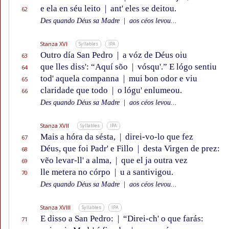
e ela en séu leito
|
ant' eles se deitou.
62
Des quando Déus sa Madre
|
aos céos levou...
Stanza XVI
Syllables
IPA
Outro día San Pedro
|
a vóz de Déus oiu
63
que lles diss': “Aquí sõo
|
vósqu'.” E lógo sentiu
64
tod' aquela companna
|
mui bon odor e viu
65
claridade que todo
|
o lógu' enlumeou.
66
Des quando Déus sa Madre
|
aos céos levou...
Stanza XVII
Syllables
IPA
Mais a hóra da sésta,
|
direi-vo-lo que fez
67
Déus, que foi Padr' e Fillo
|
desta Virgen de prez:
68
vẽo levar-ll' a alma,
|
que el ja outra vez
69
lle metera no córpo
|
u a santivigou.
70
Des quando Déus sa Madre
|
aos céos levou...
Stanza XVIII
Syllables
IPA
E disso a San Pedro:
|
“Direi-ch' o que farás:
71