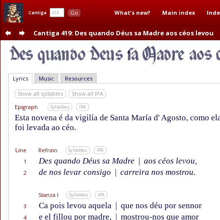
What's new?
Main index
Inde
Go
Cantiga
Cantiga 419
: Des quando Déus sa Madre aos céos levou
Lyrics
Music
Resources
Show all syllables
Show all IPA
Epigraph
Syllables
IPA
Esta novena é da vigilía de Santa María d' Agosto, como e
foi levada ao céo.
Line
Refrain
Syllables
IPA
Des quando Déus sa Madre
|
aos céos levou,
1
de nos levar consigo
|
carreira nos mostrou.
2
Stanza I
Syllables
IPA
Ca pois levou aquela
|
que nos déu por sennor
3
e el fillou por madre,
|
mostrou-nos que amor
4