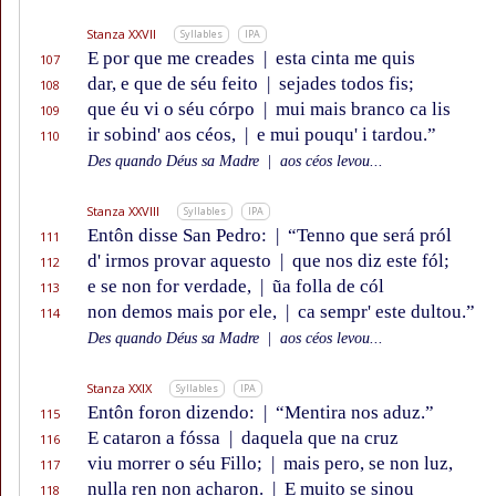
Stanza XXVII
Syllables
IPA
E por que me creades
|
esta cinta me quis
107
dar, e que de séu feito
|
sejades todos fis;
108
que éu vi o séu córpo
|
mui mais branco ca lis
109
ir sobind' aos céos,
|
e mui pouqu' i tardou.”
110
Des quando Déus sa Madre
|
aos céos levou...
Stanza XXVIII
Syllables
IPA
Entôn disse San Pedro:
|
“Tenno que será pról
111
d' irmos provar aquesto
|
que nos diz este fól;
112
e se non for verdade,
|
ũa folla de cól
113
non demos mais por ele,
|
ca sempr' este dultou.”
114
Des quando Déus sa Madre
|
aos céos levou...
Stanza XXIX
Syllables
IPA
Entôn foron dizendo:
|
“Mentira nos aduz.”
115
E cataron a fóssa
|
daquela que na cruz
116
viu morrer o séu Fillo;
|
mais pero, se non luz,
117
nulla ren non acharon.
|
E muito se sinou
118