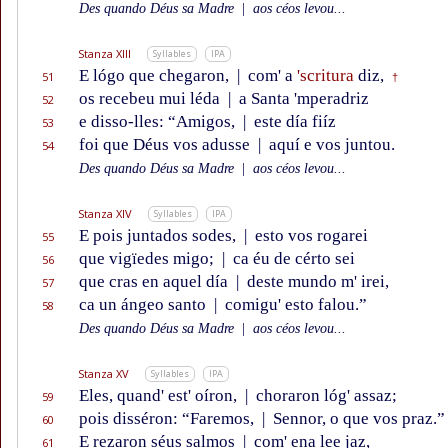
Des quando Déus sa Madre
|
aos céos levou...
Stanza XIII
Syllables
IPA
E lógo que chegaron,
|
com' a
'scritura
diz,
51
†
os recebeu mui léda
|
a Santa 'mperadriz
52
e disso-lles: “Amigos,
|
este día fiíz
53
foi que Déus vos adusse
|
aquí e vos juntou.
54
Des quando Déus sa Madre
|
aos céos levou...
Stanza XIV
Syllables
IPA
E pois juntados sodes,
|
esto vos rogarei
55
que vigïedes migo;
|
ca éu de cérto sei
56
que cras en aquel día
|
deste mundo m' irei,
57
ca un ángeo santo
|
comigu' esto falou.”
58
Des quando Déus sa Madre
|
aos céos levou...
Stanza XV
Syllables
IPA
Eles, quand' est' oíron,
|
choraron lóg' assaz;
59
pois disséron: “Faremos,
|
Sennor, o que vos praz.”
60
E rezaron séus salmos
|
com' ena lee jaz,
61