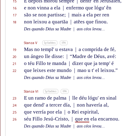
E depois morou sempre
|
dentr' en Jerusalên,
15
e non vinna a ela
|
enfermo que lógu' ên
16
são se non partisse;
|
mais a ela per ren
17
non leixou a quartãa
|
atẽes que finou.
18
Des quando Déus sa Madre
|
aos céos levou...
Stanza V
Syllables
IPA
Mas no templ' u estava
|
a comprida de fé,
19
un ángeo lle disse:
|
“Madre de Déus, avé:
20
o téu Fillo te manda
|
dizer que ja temp' é
21
que leixes este mundo
|
mao u t' el leixou.”
22
Des quando Déus sa Madre
|
aos céos levou...
Stanza VI
Syllables
IPA
E un ramo de palma
|
lle déu lógu' en sinal
23
que dend' a tercer día,
|
non havería al,
24
que verría por ela
|
o Rei espirital,
25
séu Fillo Jesú-Cristo,
|
que en
ela encarnou.
26
Des quando Déus sa Madre
|
aos céos levou...