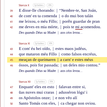
Stanza X
Syllables
IPA
E disse-lle chorando:
|
“Nembre-te, San Joán,
39
de com' en ta comenda
|
o do mui bon talán
40
me leixou, o méu Fillo;
|
porên guardar de pran
41
me deves en mia mórte,
|
pois te
mi a
comendou.
42
Des quando Déus sa Madre
|
aos céos levou...
Stanza XI
Syllables
IPA
E com' éu hei oído,
|
estes maos judéus,
43
que mataron méu Fillo
|
como falsos encréus,
44
meaçan de queimaren
|
a carn' e estes méus
45
óssos, pois for passada;
|
un deles mio contou.”
46
Des quando Déus sa Madre
|
aos céos levou...
Stanza XII
Syllables
IPA
Enquant' eles en esto
|
falavan entre si,
47
ũas nuves mui craras
|
adusséron lógu' i
48
os Apóstolos onze;
|
e non vẽo alí
49
Santo Tomás con eles,
|
ca chegar non oviou.
50