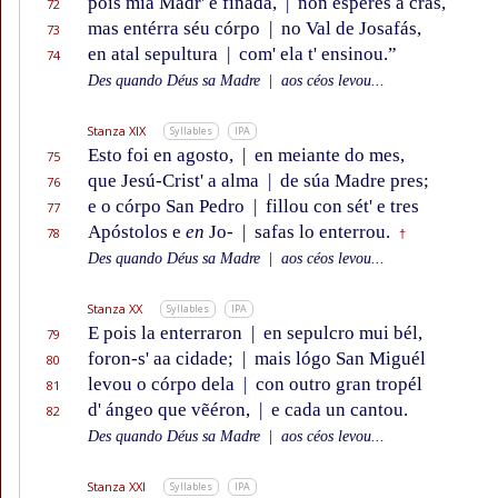
pois mia Madr' é finada,
|
non espéres a cras,
72
mas entérra séu córpo
|
no Val de Josafás,
73
en atal sepultura
|
com' ela t' ensinou.”
74
Des quando Déus sa Madre
|
aos céos levou...
Stanza XIX
Syllables
IPA
Esto foi en agosto,
|
en meiante do mes,
75
que Jesú-Crist' a alma
|
de súa Madre pres;
76
e o córpo San Pedro
|
fillou con sét' e tres
77
Apóstolos e
en
Jo-
|
safas lo enterrou.
78
†
Des quando Déus sa Madre
|
aos céos levou...
Stanza XX
Syllables
IPA
E pois la enterraron
|
en sepulcro mui bél,
79
foron-s' aa cidade;
|
mais lógo San Miguél
80
levou o córpo dela
|
con outro gran tropél
81
d' ángeo que vẽéron,
|
e cada un cantou.
82
Des quando Déus sa Madre
|
aos céos levou...
Stanza XXI
Syllables
IPA