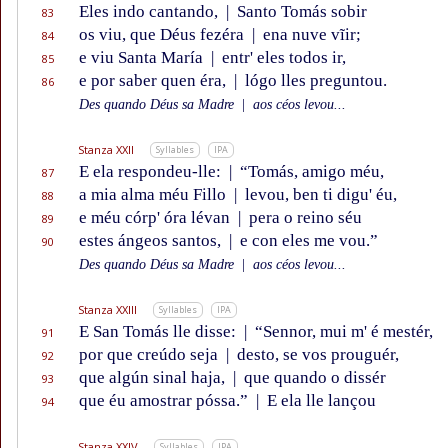
Eles indo cantando,
|
Santo Tomás sobir
83
os viu, que Déus fezéra
|
ena nuve vĩir;
84
e viu Santa María
|
entr' eles todos ir,
85
e por saber quen éra,
|
lógo lles preguntou.
86
Des quando Déus sa Madre
|
aos céos levou...
Stanza XXII
Syllables
IPA
E ela respondeu-lle:
|
“Tomás, amigo méu,
87
a mia alma méu Fillo
|
levou, ben ti digu' éu,
88
e méu córp' óra lévan
|
pera o reino séu
89
estes ángeos santos,
|
e con eles me vou.”
90
Des quando Déus sa Madre
|
aos céos levou...
Stanza XXIII
Syllables
IPA
E San Tomás lle disse:
|
“Sennor, mui m' é mestér,
91
por que creúdo seja
|
desto, se vos prouguér,
92
que algún sinal haja,
|
que quando o dissér
93
que éu amostrar póssa.”
|
E ela lle lançou
94
Stanza XXIV
Syllables
IPA