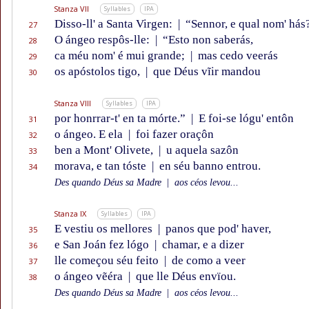
Stanza VII
Syllables
IPA
Disso-ll' a Santa Virgen:
|
“Sennor, e qual nom' hás
27
O ángeo respôs-lle:
|
“Esto non saberás,
28
ca méu nom' é mui grande;
|
mas cedo veerás
29
os apóstolos tigo,
|
que Déus vĩir mandou
30
Stanza VIII
Syllables
IPA
por honrrar-t' en ta mórte.”
|
E foi-se lógu' entôn
31
o ángeo. E ela
|
foi fazer oraçôn
32
ben a Mont' Olivete,
|
u aquela sazôn
33
morava, e tan tóste
|
en séu banno entrou.
34
Des quando Déus sa Madre
|
aos céos levou...
Stanza IX
Syllables
IPA
E vestiu os mellores
|
panos que pod' haver,
35
e San Joán fez lógo
|
chamar, e a dizer
36
lle começou séu feito
|
de como a veer
37
o ángeo vẽéra
|
que lle Déus envïou.
38
Des quando Déus sa Madre
|
aos céos levou...