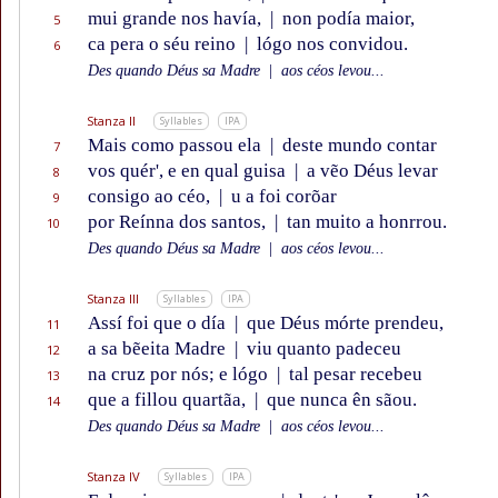
mui grande nos havía,
|
non podía maior,
5
ca pera o séu reino
|
lógo nos convidou.
6
Des quando Déus sa Madre
|
aos céos levou...
Stanza II
Syllables
IPA
Mais como passou ela
|
deste mundo contar
7
vos quér', e en qual guisa
|
a vẽo Déus levar
8
consigo ao céo,
|
u a foi corõar
9
por Reínna dos santos,
|
tan muito a honrrou.
10
Des quando Déus sa Madre
|
aos céos levou...
Stanza III
Syllables
IPA
Assí foi que o día
|
que Déus mórte prendeu,
11
a sa bẽeita Madre
|
viu quanto padeceu
12
na cruz por nós; e lógo
|
tal pesar recebeu
13
que a fillou quartãa,
|
que nunca ên sãou.
14
Des quando Déus sa Madre
|
aos céos levou...
Stanza IV
Syllables
IPA