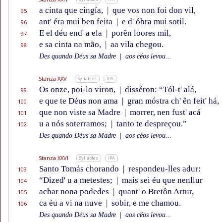
a cinta que cingía,
|
que vos non foi don vil,
95
ant' éra mui ben feita
|
e d' óbra mui sotil.
96
E el déu end' a ela
|
porên loores mil,
97
e sa cinta na mão,
|
aa vila chegou.
98
Des quando Déus sa Madre
|
aos céos levou...
Stanza XXV
Syllables
IPA
Os onze, poi-lo viron,
|
disséron: “Tól-t' alá,
99
e que te Déus non ama
|
gran móstra ch' ên feit' há,
100
que non viste sa Madre
|
morrer, nen fust' acá
101
u a nós soterramos;
|
tanto te despreçou.”
102
Des quando Déus sa Madre
|
aos céos levou...
Stanza XXVI
Syllables
IPA
Santo Tomás chorando
|
respondeu-lles adur:
103
“Dized' u a metestes;
|
mais sei éu que nenllur
104
achar nona podedes
|
quant' o Bretôn Artur,
105
ca éu a vi na nuve
|
sobir, e me chamou.
106
Des quando Déus sa Madre
|
aos céos levou...