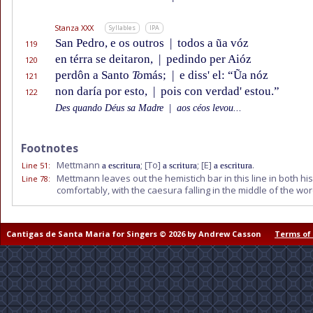
Stanza XXX
Syllables
IPA
San Pedro, e os outros
|
todos a ũa vóz
119
en térra se deitaron,
|
pedindo per Aióz
120
perdôn a Santo
To
más;
|
e diss' el: “Ũa nóz
121
non daría por esto,
|
pois con verdad' estou.”
122
Des quando Déus sa Madre
|
aos céos levou...
Footnotes
Mettmann
;
[To]
;
[E]
.
Line 51
:
a escritura
a scritura
a escritura
Mettmann leaves out the hemistich bar in this line in both his
Line 78
:
comfortably, with the caesura falling in the middle of the wo
Cantigas de Santa Maria for Singers © 2026 by Andrew Casson
Terms of