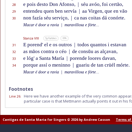
e pois desto Don Afonso,
|
séu avóo, foi certão,
28
entendeu quen ben servía
|
aa Virgen, que en vão
29
non fazía séu serviço,
|
ca nas coitas dá conórte.
30
Macar é door a ravia
|
maravillosa e fórte...
Stanza VIII
Syllables
IPA
E porend' el e os outros
|
todos quantos i estavan
31
as mãos contra o céo
|
de consũu as alçavan,
32
e lóg' a Santa María
|
porende loores davan,
33
porque assí o meninno
|
guariu de tan crüél mórte.
34
Macar é door a ravia
|
maravillosa e fórte...
Footnotes
Here we have another example of the very common appearance
Line 26
:
particular case is that Mettmann actually points it out in his 
Cantigas de Santa Maria for Singers © 2026 by Andrew Casson
Terms of