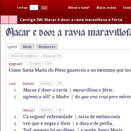
What's new?
Main index
Inde
Go
Cantiga
Cantiga 393
: Macar é door a ravia maravillosa e fórte
Lyrics
Music
Resources
Show all syllables
Show all IPA
Epigraph
Syllables
IPA
Como Santa María do Pórto guareceu a un meninno que trou
Line
Refrain
Syllables
IPA
Macar é door a ravia
|
maravillosa e fórte,
1
aginna a tóll' a Madre
|
do que ena cruz pres mórte
2
Stanza I
Syllables
IPA
Ca segund' enfermidade
|
ravia de melanconía
3
ven que é negra e fórte
|
e dura e de perfía.
4
Tod' aquesto há no démo,
|
e porên Santa María,
5