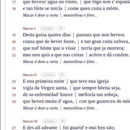
que bevess' agua ou vinno,
|
que lógo non s' espant
17
e tan fórte se torcía
|
come quen coita a mórte.
18
Macar é door a ravia
|
maravillosa e fórte...
Stanza V
Syllables
IPA
Desta guisa quatro días
|
passara que non bevera
19
cousa que de bever fosse,
|
e tan gran coita sofrera,
20
que tod' hóme que o visse
|
terría que ja morrera;
21
mas non quis a que nas coitas
|
acórre e dá conórte.
22
Macar é door a ravia
|
maravillosa e fórte...
Stanza VI
Syllables
IPA
E ena primeira noite
|
que teve ena igreja
23
vigía da Virgen santa,
|
que sempre bẽeita seja,
24
de sa enfermidad' houve
|
melloría tan sobeja,
25
que beve
ü
muita d' agua,
|
con que guareceu de mór
26
Macar é door a ravia
|
maravillosa e fórte...
Stanza VII
Syllables
IPA
E des alí adeante
|
foi guarid' e mui ben são;
27