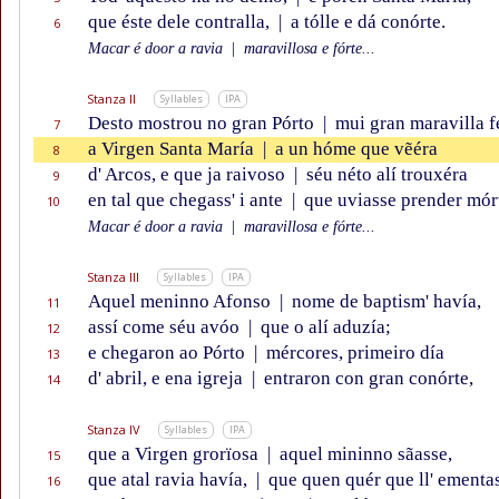
que éste dele contralla,
|
a tólle e dá conórte.
6
Macar é door a ravia
|
maravillosa e fórte...
Stanza II
Syllables
IPA
Desto mostrou no gran Pórto
|
mui gran maravilla f
7
a Virgen Santa María
|
a un hóme que vẽéra
8
d' Arcos, e que ja raivoso
|
séu néto alí trouxéra
9
en tal que chegass' i ante
|
que uviasse prender mór
10
Macar é door a ravia
|
maravillosa e fórte...
Stanza III
Syllables
IPA
Aquel meninno Afonso
|
nome de baptism' havía,
11
assí come séu avóo
|
que o alí aduzía;
12
e chegaron ao Pórto
|
mércores, primeiro día
13
d' abril, e ena igreja
|
entraron con gran conórte,
14
Stanza IV
Syllables
IPA
que a Virgen grorïosa
|
aquel mininno sãasse,
15
que atal ravia havía,
|
que quen quér que ll' ementa
16