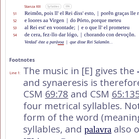
Stanza XIII
Syllables
IPA
Reimôn, pois ll' el Rei diss' esto,
|
porên graças lle 
51
e loores aa Virgen
|
do Pórto, porque meteu
52
al Rei est' en voontade;
|
e o que ll' el prometeu
53
de cera, fez-llo dar lógo,
|
chorando con devoçôn.
54
Verdad' éste a pará
voa
|
que disse Rei Salamôn...
Footnotes
The music in
[E]
gives the
Line 1
:
and synaeresis is therefor
CSM
69:78
and CSM
65:13
four metrical syllables. 
form of the word (meanin
syllables, and
also o
palavra