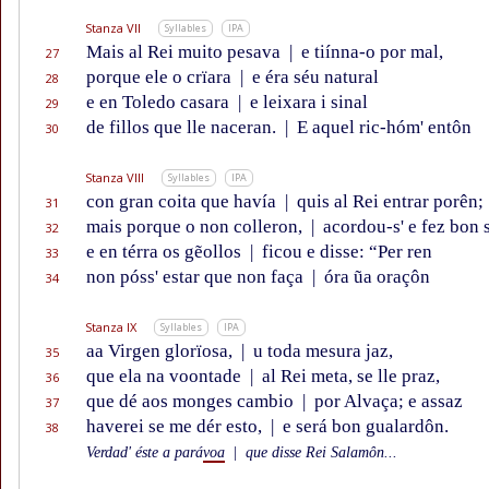
Stanza VII
Syllables
IPA
Mais al Rei muito pesava
|
e tiínna-o por mal,
27
porque ele o crïara
|
e éra séu natural
28
e en Toledo casara
|
e leixara i sinal
29
de fillos que lle naceran.
|
E aquel ric-hóm' entôn
30
Stanza VIII
Syllables
IPA
con gran coita que havía
|
quis al Rei entrar porên;
31
mais porque o non colleron,
|
acordou-s' e fez bon 
32
e en térra os gẽollos
|
ficou e disse: “Per ren
33
non póss' estar que non faça
|
óra ũa oraçôn
34
Stanza IX
Syllables
IPA
aa Virgen glorïosa,
|
u toda mesura jaz,
35
que ela na voontade
|
al Rei meta, se lle praz,
36
que dé aos monges cambio
|
por Alvaça; e assaz
37
haverei se me dér esto,
|
e será bon gualardôn.
38
Verdad' éste a pará
voa
|
que disse Rei Salamôn...