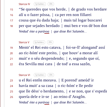
Stanza IV
Syllables
IPA
“Se queredes que vos herde,
|
de grado vos herdare
15
alí u o fazer póssa,
|
ca per ren non fillarei
16
cousa que éu dada haja;
|
mais tal logar buscarei
17
per que sejades herdado
|
mui ben e vos dé bon don
18
Verdad' éste a pará
voa
|
que disse Rei Salamôn...
Stanza V
Syllables
IPA
Mentr' el Rei esto catava,
|
foi-se-ll' alongand' assí
19
ao ric-hóm' este preito,
|
que houv' a morar alí
20
muit' e o séu despendendo;
|
e, segundo que oí,
21
éra Sevilla mui cara
|
de tod' a essa sazôn,
22
Stanza VI
Syllables
IPA
u el Rei entôn morava.
|
E porend' ameúd' ir
23
havía muit' a sa casa
|
o ric-hóm' e lle pedir
24
que lle déss' o herdamento,
|
e se non, que s' espedi
25
quería dele e ir-se
|
ao reino d' Aragôn.
26
Verdad' éste a pará
voa
|
que disse Rei Salamôn...