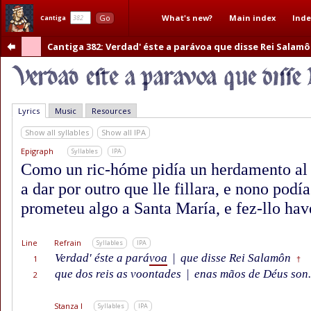
What's new?
Main index
Inde
Go
Cantiga
Cantiga 382
: Verdad' éste a parávoa que disse Rei Salam
Lyrics
Music
Resources
Show all syllables
Show all IPA
Epigraph
Syllables
IPA
Como un ric-hóme pidía un herdamento al 
a dar por outro que lle fillara, e nono podía
prometeu algo a Santa María, e fez-llo hav
Line
Refrain
Syllables
IPA
Verdad' éste a pará
voa
|
que disse Rei Salamôn
1
†
que dos reis as voontades
|
enas mãos de Déus son.
2
Stanza I
Syllables
IPA