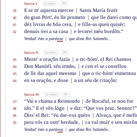
Stanza X
Syllables
IPA
E se m' aquesta mercee
|
Santa María fezér
39
do gran Pórt', éu lle prometo
|
que lle darei como q
40
déz livras de bõa cera,
|
e fille-as quen quisér;
41
demais irei a sa casa
|
e levarei méu bordôn.”
42
Verdad' éste a pará
voa
|
que disse Rei Salamôn...
Stanza XI
Syllables
IPA
Mentr' a oraçôn fazía
|
o ric-hóm', el Rei chamou
43
Don Manüél, séu irmão,
|
e con el se consellou
44
de lle dar aquel meesmo
|
que o ric-hóm' enmentou
45
en sa oraçôn, e disse
|
a un séu de crïaçôn:
46
Stanza XII
Syllables
IPA
“Vai e chama a Reimondo
|
de Rocaful, se non for
47
ido.” E el vẽo lógo
|
e diz: “Que vos praz, Sennor?”
48
Diss' el Rei: “éu dar-vos quéro
|
Alvaça, que é mell
49
pera vós ca outr' herdade,
|
ca val muit' e sen mixôn
50
Verdad' éste a pará
voa
|
que disse Rei Salamôn...