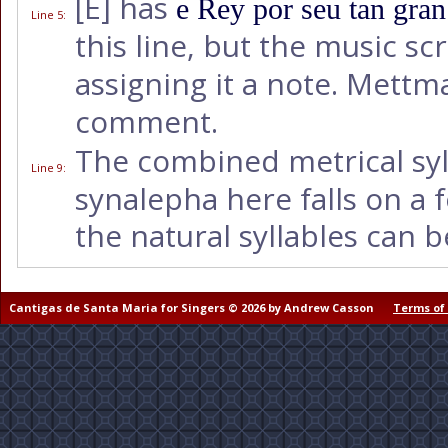
[E]
has
e Rey por seu tan gran
Line 5
:
this line, but the music s
assigning it a note. Mett
comment.
The combined metrical sy
Line 9
:
synalepha here falls on a 
the natural syllables can b
Cantigas de Santa Maria for Singers © 2026 by Andrew Casson
Terms of