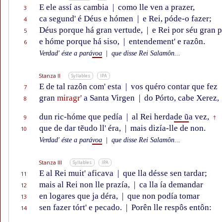
E ele assí as cambia
|
como lle ven a prazer,
3
ca segund' é Déus e hómen
|
e Rei, póde-o fazer;
4
Déus porque há gran vertude,
|
e Rei por séu gran p
5
e hóme porque há siso,
|
entendement' e razôn.
6
Verdad' éste a pará
voa
|
que disse Rei Salamôn...
Stanza II
Syllables
IPA
E de tal razôn com' esta
|
vos quéro contar que fez
7
gran
miragr'
a Santa Virgen
|
do Pórto, cabe Xerez,
8
dun ric-hóme que pedía
|
al Rei herda
de ũ
a vez,
9
†
que de dar tẽudo ll' éra,
|
mais dizía-lle de non.
10
Verdad' éste a pará
voa
|
que disse Rei Salamôn...
Stanza III
Syllables
IPA
E al Rei muit' aficava
|
que lla désse sen tardar;
11
mais al Rei non lle prazía,
|
ca lla ía demandar
12
en logares que ja déra,
|
que non podía tomar
13
sen fazer tórt' e pecado.
|
Porên lle respôs entôn:
14