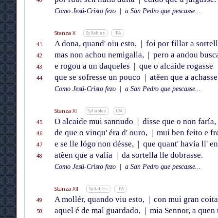
Como Jesú-Cristo fezo
|
a San Pedro que pescasse...
Stanza X
Syllables
IPA
A dona, quand' oiu esto,
|
foi por fillar a sortel
41
mas non achou nemigalla,
|
pero a andou busc
42
e rogou a un daqueles
|
que o alcaide rogasse
43
que se sofresse un pouco
|
atẽen que a achasse
44
Como Jesú-Cristo fezo
|
a San Pedro que pescasse...
Stanza XI
Syllables
IPA
O alcaide mui sannudo
|
disse que o non faría,
45
de que o vinqu' éra d' ouro,
|
mui ben feito e f
46
e se lle lógo non désse,
|
que quant' havía ll' en
47
atẽen que a valía
|
da sortella lle dobrasse.
48
Como Jesú-Cristo fezo
|
a San Pedro que pescasse...
Stanza XII
Syllables
IPA
A mollér, quando viu esto,
|
con mui gran coit
49
aquel é de mal guardado,
|
mia Sennor, a quen 
50