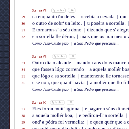
Stanza VII
Syllables
IPA
ca enquanto ũu deles
|
recebía a cevada
|
que l
29
o outro de sobr' un leito,
|
u poséra a sortella,
|
30
E tornaron-s' a séu dono
|
dizendo que s' alegra
31
e a sortella lle déron,
|
mais que os non mestur
32
Como Jesú-Cristo fezo
|
a San Pedro que pescasse...
Stanza VIII
Syllables
IPA
Outro día o alcaide
|
mandou aos dous mance
33
que fossen lógo correndo
|
a aquela mollér bõ
34
que lógo a sa sortella
|
mantenente lle tornasse
35
e se non, que quant' havía
|
a mollér que llo fil
36
Como Jesú-Cristo fezo
|
a San Pedro que pescasse...
Stanza IX
Syllables
IPA
Eles foron muit' aginna
|
e pagaron séus dinne
37
a aquela mollér bõa,
|
e pediron-ll' a sortella
|
38
ond' a pédra foi vermella:
|
e quen quér que a c
39
por rubí sen nulla dulta
|
cuido que a juïgasse.
40