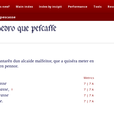
s new?
Main index
Index by incipit
Performance
Tools
Res
 pescasse
tarên dun alcaide malfeitor, que a quiséra meter en
 en pennor.
Metrics
asse
7'
|
7' A
tasse,
7'
|
7' A
†
rasse
7'
|
7' A
e.
7'
|
7' A