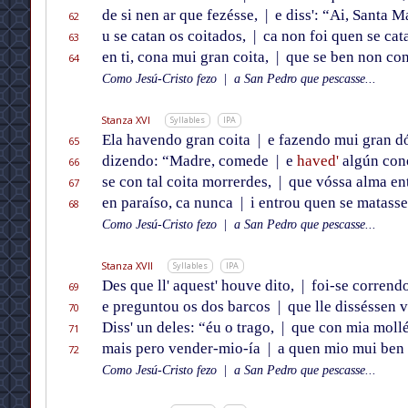
de si nen ar que fezésse,
|
e diss': “Ai, Santa M
62
u se catan os coitados,
|
ca non foi quen se cat
63
en ti, cona mui gran coita,
|
que se ben non con
64
Como Jesú-Cristo fezo
|
a San Pedro que pescasse...
Stanza XVI
Syllables
IPA
Ela havendo gran coita
|
e fazendo mui gran d
65
dizendo: “Madre, comede
|
e
haved'
algún con
66
se con tal coita morrerdes,
|
que vóssa alma en
67
en paraíso, ca nunca
|
i entrou quen se matasse
68
Como Jesú-Cristo fezo
|
a San Pedro que pescasse...
Stanza XVII
Syllables
IPA
Des que ll' aquest' houve dito,
|
foi-se correndo
69
e preguntou os dos barcos
|
que lle disséssen 
70
Diss' un deles: “éu o trago,
|
que con mia mollé
71
mais pero vender-mio-ía
|
a quen mio mui ben
72
Como Jesú-Cristo fezo
|
a San Pedro que pescasse...