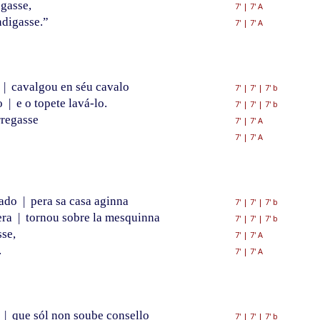
egasse,
7'
|
7' A
digasse.”
7'
|
7' A
o
|
cavalgou en séu cavalo
7'
|
7'
|
7' b
ío
|
e o topete lavá-lo.
7'
|
7'
|
7' b
rregasse
7'
|
7' A
7'
|
7' A
tado
|
pera sa casa aginna
7'
|
7'
|
7' b
era
|
tornou sobre la mesquinna
7'
|
7'
|
7' b
sse,
7'
|
7' A
.
7'
|
7' A
,
|
que sól non soube consello
7'
|
7'
|
7' b