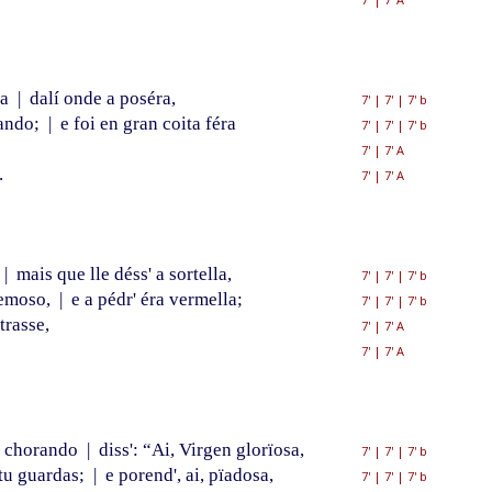
la
|
dalí onde a poséra,
7'
|
7'
|
7' b
ando;
|
e foi en gran coita féra
7'
|
7'
|
7' b
7'
|
7' A
.
7'
|
7' A
|
mais que lle déss' a sortella,
7'
|
7'
|
7' b
remoso,
|
e a pédr' éra vermella;
7'
|
7'
|
7' b
trasse,
7'
|
7' A
7'
|
7' A
a chorando
|
diss': “Ai, Virgen glorïosa,
7'
|
7'
|
7' b
tu guardas;
|
e porend', ai, pïadosa,
7'
|
7'
|
7' b