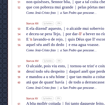
non quisésses, Sennor bõa,
|
que a tal coita ch
51
que con pobreza mui grande
|
pelas pórtas men
52
Como Jesú-Cristo fezo
|
a San Pedro que pescasse...
Stanza XIII
Syllables
IPA
E ela dizend' aquesto,
|
o alcaide mui sobervi
53
e deceu-se pera Tejo,
|
por dar-
ll'
a bever no r
54
E
'n
lavando-o de rejo,
|
quis Déus que ll' esco
55
aquel séu anél do dedo
|
e ena agua voasse.
56
Como Jesú-Cristo fezo
|
a San Pedro que pescasse...
Stanza XIV
Syllables
IPA
O alcaide, pois viu esto,
|
tornou-se trist' e coi
57
dessí todo séu despeito
|
daquel anél que perd
58
e mandou a u séu hóme
|
que tan muito a coita
59
atá que de quant' havía
|
de todo a derrancasse
60
Como Jesú-Cristo fezo
|
a San Pedro que pescasse...
Stanza XV
Syllables
IPA
A bõa mollér coitada
|
foi tanto daqueste feito
61