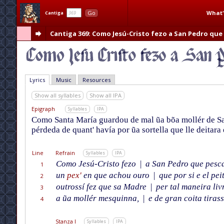
What'
Go
Cantiga
Cantiga 369
: Como Jesú-Cristo fezo a San Pedro que
Lyrics
Music
Resources
Show all syllables
Show all IPA
Epigraph
Syllables
IPA
Como Santa María guardou de mal ũa bõa mollér de San
pérdeda de quant' havía por ũa sortella que lle deitara
Line
Refrain
Syllables
IPA
Como Jesú-Cristo fezo
|
a San Pedro que pesc
1
un
pex'
en que achou ouro
|
que por si e el pei
2
outrossí fez que sa Madre
|
per tal maneira liv
3
a ũa mollér mesquinna,
|
e de gran coita tirass
4
Stanza I
Syllables
IPA