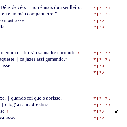
 Déus de céo,
|
non é mais dũu senlleiro,
7'
|
7'
|
7' b
éu e un méu companneiro.”
7'
|
7'
|
7' b
lo mostrasse
7'
|
7' A
llasse.
7'
|
7' A
a meninna
|
foi-s' a sa madre correndo
7'
|
7'
|
7' b
†
daqueste
|
ca jazer assí gemendo.”
7'
|
7'
|
7' b
basse
7'
|
7' A
7'
|
7' A
ixe,
|
quando foi que o abrisse,
7'
|
7'
|
7' b
,
|
e lóg' a sa madre disse
7'
|
7'
|
7' b
sse
7'
|
7' A
†
calasse.
7'
|
7' A