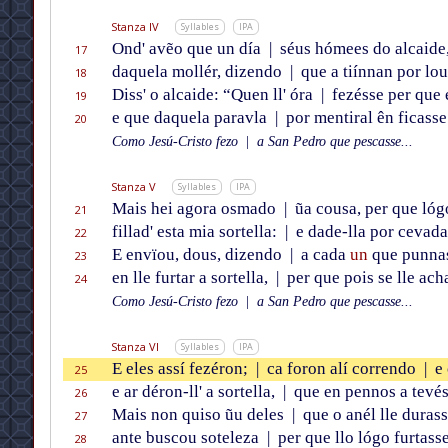
Stanza IV
Syllables
IPA
Ond' avẽo que un día
|
séus hómees do alcaide
17
daquela mollér, dizendo
|
que a tiínnan por lo
18
Diss' o alcaide: “Quen ll' óra
|
fezésse per que 
19
e que daquela paravla
|
por mentiral ên ficasse
20
Como Jesú-Cristo fezo
|
a San Pedro que pescasse...
Stanza V
Syllables
IPA
Mais hei agora osmado
|
ũa cousa, per que ló
21
fillad' esta mia sortella:
|
e dade-lla por cevad
22
E envïou, dous, dizendo
|
a cada
un
que punna
23
en lle furtar a sortella,
|
per que pois se lle ach
24
Como Jesú-Cristo fezo
|
a San Pedro que pescasse...
Stanza VI
Syllables
IPA
E eles assí fezéron;
|
ca foron alí correndo
|
e 
25
e ar déron-ll' a sortella,
|
que en pennos a tevé
26
Mais non quiso ũu deles
|
que o anél lle durass
27
ante buscou soteleza
|
per que llo lógo furtasse
28