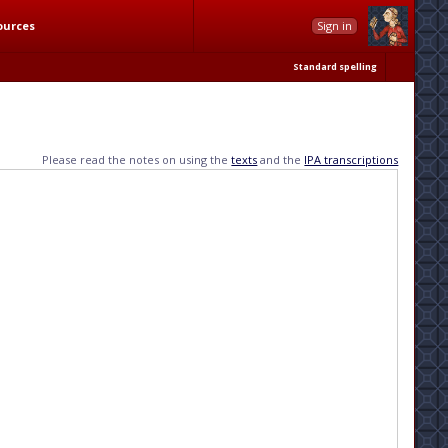
ources
Sign in
Standard spelling
Please read the notes on using the
texts
and the
IPA transcriptions