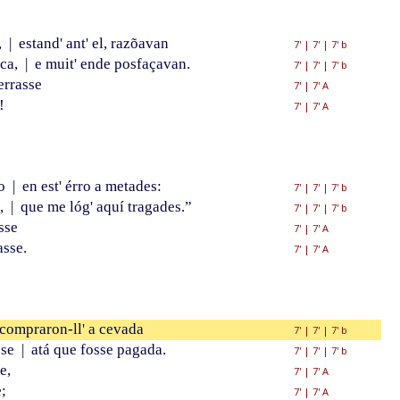
,
|
estand' ant' el, razõavan
7'
|
7'
|
7' b
uca,
|
e muit' ende posfaçavan.
7'
|
7'
|
7' b
errasse
7'
|
7' A
!
7'
|
7' A
go
|
en est' érro a metades:
7'
|
7'
|
7' b
a,
|
que me lóg' aquí tragades.”
7'
|
7'
|
7' b
sse
7'
|
7' A
asse.
7'
|
7' A
compraron-ll' a cevada
7'
|
7'
|
7' b
sse
|
atá que fosse pagada.
7'
|
7'
|
7' b
e,
7'
|
7' A
;
7'
|
7' A