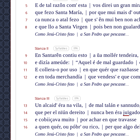
E de tal razôn com' esta
|
vos direi un gran mir
5
que fezo Santa María,
|
por que mui mais d' ou
6
ca nunca o atal fezo
|
que s' ên mui ben non ac
7
e que llo a Santa Virgen
|
pois ben non gualard
8
Como Jesú-Cristo fezo
|
a San Pedro que pescasse...
Stanza II
Syllables
IPA
En Santarên contiu esto
|
a ũa mollér tendeira,
9
e dizía ameúde:
|
“Aquel é de mal guardado
|
10
E collera-o por uso
|
en que quér que razõasse
11
e en toda merchandía
|
que vendess' e que com
12
Como Jesú-Cristo fezo
|
a San Pedro que pescasse...
Stanza III
Syllables
IPA
Un alcaid' éra na vila,
|
de mal talán e sannudo
13
que per el nïún dereito
|
nunca ben éra
juï
gado
14
e cobiiçava muito
|
por achar en que travasse
15
a quen quér, ou póbr' ou rico,
|
per que algo del
16
Como Jesú-Cristo fezo
|
a San Pedro que pescasse...