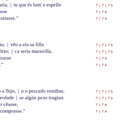
aría,
|
tu que és lum' e espello
7'
|
7'
|
7' b
asse
7'
|
7' A
ortasse.”
7'
|
7' A
óo,
|
vẽo a ela sa filla
7'
|
7'
|
7' b
órto;
|
ca sería maravilla,
7'
|
7'
|
7' b
trasse
7'
|
7' A
.”
7'
|
7' A
 a Tejo,
|
u o pescado vendían,
7'
|
7'
|
7' b
verdade
|
se algún pexe tragían.
7'
|
7'
|
7' b
r cẽasse,
7'
|
7' A
 comprasse.”
7'
|
7' A