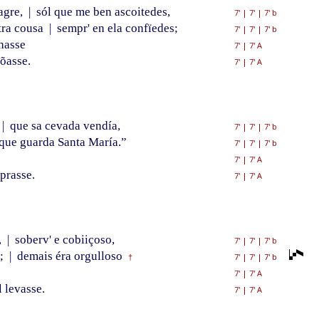
agre,
|
sól que me ben ascoitedes,
7'
|
7'
|
7' b
tra cousa
|
sempr' en ela confïedes;
7'
|
7'
|
7' b
hasse
7'
|
7' A
õasse.
7'
|
7' A
|
que sa cevada vendía,
7'
|
7'
|
7' b
que guarda Santa María.”
7'
|
7'
|
7' b
7'
|
7' A
prasse.
7'
|
7' A
,
|
soberv' e cobiiçoso,
7'
|
7'
|
7' b
;
|
demais éra orgulloso
7'
|
7'
|
7' b
†
7'
|
7' A
 levasse.
7'
|
7' A