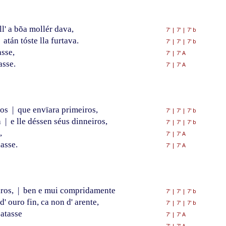
l' a bõa mollér dava,
7'
|
7'
|
7' b
atán tóste lla furtava.
7'
|
7'
|
7' b
sse,
7'
|
7' A
asse.
7'
|
7' A
bos
|
que envïara primeiros,
7'
|
7'
|
7' b
a
|
e lle déssen séus dinneiros,
7'
|
7'
|
7' b
,
7'
|
7' A
lasse.
7'
|
7' A
iros,
|
ben e mui compridamente
7'
|
7'
|
7' b
d' ouro fin, ca non d' arente,
7'
|
7'
|
7' b
atasse
7'
|
7' A
7'
|
7' A