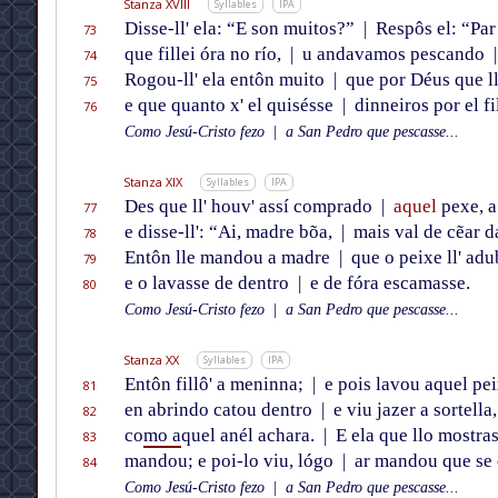
Stanza XVIII
Syllables
IPA
Disse-ll' ela: “E son muitos?”
|
Respôs el: “Par
73
que fillei óra no río,
|
u andavamos pescando
|
74
Rogou-ll' ela entôn muito
|
que por Déus que l
75
e que quanto x' el quisésse
|
dinneiros por el fi
76
Como Jesú-Cristo fezo
|
a San Pedro que pescasse...
Stanza XIX
Syllables
IPA
Des que ll' houv' assí comprado
|
aquel
pexe, 
77
e disse-ll': “Ai, madre bõa,
|
mais val de cẽar 
78
Entôn lle mandou a madre
|
que o peixe ll' adu
79
e o lavasse de dentro
|
e de fóra escamasse.
80
Como Jesú-Cristo fezo
|
a San Pedro que pescasse...
Stanza XX
Syllables
IPA
Entôn fillô' a meninna;
|
e pois lavou aquel pe
81
en abrindo catou dentro
|
e viu jazer a sortella
82
co
mo a
quel anél achara.
|
E ela que llo mostra
83
mandou; e poi-lo viu, lógo
|
ar mandou que se 
84
Como Jesú-Cristo fezo
|
a San Pedro que pescasse...