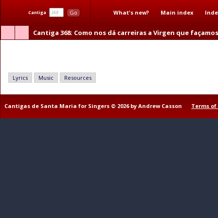
What's new?
Main index
Inde
Go
Cantiga
Cantiga 368
: Como nos dá carreiras a Virgen que façamo
Como nos dá carreiras a Virgen que façamos ben
Lyrics
Music
Resources
Cantigas de Santa Maria for Singers © 2026 by Andrew Casson
Terms of