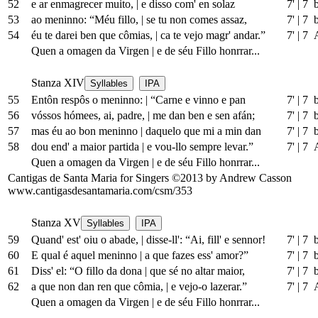
52
e ar enmagrecer muito,
|
e disso com' en solaz
7'
|
7 
53
ao meninno: “Méu fillo,
|
se tu non comes assaz,
7'
|
7 
54
éu te darei ben que cômias,
|
ca te vejo magr' andar.”
7'
|
7 
Quen a omagen da Virgen
|
e de séu Fillo honrrar...
Stanza XIV
Syllables
IPA
55
Entôn respôs o meninno:
|
“Carne e vinno e pan
7'
|
7 
56
vóssos hómees, ai, padre,
|
me dan ben e sen afán;
7'
|
7 
57
mas éu ao bon meninno
|
daquelo que
mi a
min dan
7'
|
7 
58
dou end' a maior partida
|
e vou-llo sempre levar.”
7'
|
7 
Quen a omagen da Virgen
|
e de séu Fillo honrrar...
Cantigas de Santa Maria for Singers ©2013 by Andrew Casson
www.cantigasdesantamaria.com/csm/353
Stanza XV
Syllables
IPA
59
Quand' est' oiu o abade,
|
disse-ll': “Ai, fill' e sennor!
7'
|
7 
60
E qual é aquel meninno
|
a que fazes ess' amor?”
7'
|
7 
61
Diss' el: “O fillo da dona
|
que sé no altar maior,
7'
|
7 
62
a que non dan ren que cômia,
|
e vejo-o lazerar.”
7'
|
7 
Quen a omagen da Virgen
|
e de séu Fillo honrrar...