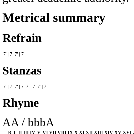
Metrical summary
Refrain
7' | 7 7' | 7
Stanzas
7' | 7 7' | 7 7' | 7 7' | 7
Rhyme
AA / bbbA
R
I
II
III
IV
V
VI
VII
VIII
IX
X
XI
XII
XIII
XIV
XV
XVI