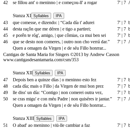
42
se fillou ant' o meninno
|
e começou-ll' a rogar
7'
|
7 
Stanza XI
Syllables
IPA
43
que comesse, e dizendo:
|
“Cada día t' adurei
7'
|
7 
44
desta raçôn que me déren
|
e tigo a partirei;
7'
|
7 
45
e porên te róg', amigo,
|
que cômias, ca mui ben sei
7'
|
7 
46
que se desto non comeres,
|
outro non cho verrá dar.”
7'
|
7 
Quen a omagen da Virgen
|
e de séu Fillo honrrar...
Cantigas de Santa Maria for Singers ©2013 by Andrew Casson
www.cantigasdesantamaria.com/csm/353
Stanza XII
Syllables
IPA
47
Depois ben a quinze días
|
o meninno esto fez
7'
|
7 
48
cada día; mais o Fillo
|
da Virgen de mui bon prez
7'
|
7 
49
lle diss' un día: “Contigo
|
non comerei outra vez,
7'
|
7 
50
se cras migu' e con méu Padre
|
non quiséres ir jantar.”
7'
|
7 
Quen a omagen da Virgen
|
e de séu Fillo honrrar...
Stanza XIII
Syllables
IPA
51
O abad' ao meninno
|
vi
ü
-lle cambiar a faz
7'
|
7 