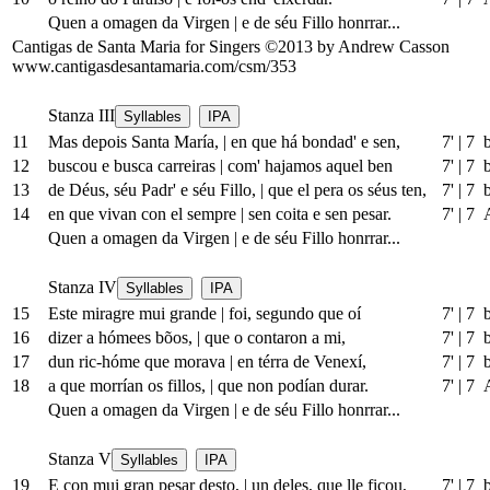
Quen a omagen da Virgen
|
e de séu Fillo honrrar...
Cantigas de Santa Maria for Singers ©2013 by Andrew Casson
www.cantigasdesantamaria.com/csm/353
Stanza III
Syllables
IPA
11
Mas depois Santa María,
|
en que há bondad' e sen,
7'
|
7 
12
buscou e busca carreiras
|
com' hajamos aquel ben
7'
|
7 
13
de Déus, séu Padr' e séu Fillo,
|
que el pera os séus ten,
7'
|
7 
14
en que vivan con el sempre
|
sen coita e sen pesar.
7'
|
7 
Quen a omagen da Virgen
|
e de séu Fillo honrrar...
Stanza IV
Syllables
IPA
15
Este miragre mui grande
|
foi, segundo que oí
7'
|
7 
16
dizer a hómees bõos,
|
que o contaron a mi,
7'
|
7 
17
dun ric-hóme que morava
|
en térra de Venexí,
7'
|
7 
18
a que morrían os fillos,
|
que non podían durar.
7'
|
7 
Quen a omagen da Virgen
|
e de séu Fillo honrrar...
Stanza V
Syllables
IPA
19
E con mui gran pesar desto,
|
un
deles, que lle ficou,
7'
|
7 