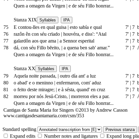
Quen a omagen da Virgen
|
e de séu Fillo honrrar...
Stanza XIX
Syllables
IPA
75
E contou-lles en qual guisa
|
esto sabía e qual
7'
|
7 
76
razôn ên con séu crïado
|
houvéra, e diss': “Atal
7'
|
7 
77
galardôn aos que ama
|
a Sennor esperital
7'
|
7 
78
dá, con séu Fillo bẽeito,
|
a quena ben sab' amar.”
7'
|
7 
Quen a omagen da Virgen
|
e de séu Fillo honrrar...
Stanza XX
Syllables
IPA
79
Aquela noite passada,
|
outro día ant' a luz
7'
|
7 
80
o abad' e o meninno
|
enfermaron, com' aduz
7'
|
7 
81
o feito deste miragre;
|
e à sésta, quand' en cruz
7'
|
7 
82
morreu por nós Jesú-Cristo,
|
morreron eles a par.
7'
|
7 
Quen a omagen da Virgen
|
e de séu Fillo honrrar...
Cantigas de Santa Maria for Singers ©2013 by Andrew Casson
www.cantigasdesantamaria.com/csm/353
Standard spelling
Previous stanza
Expand edits
Number notes and ligatures
Expand long pli