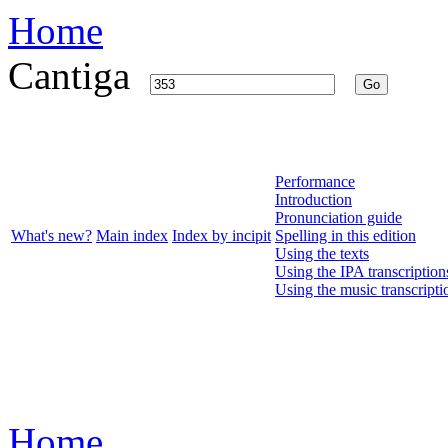
Home
Cantiga
Go
Performance
Introduction
Pronunciation guide
What's new?
Main index
Index by incipit
Spelling in this edition
Using the texts
Using the IPA transcription
Using the music transcripti
Home