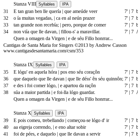
Stanza VIII
Syllables
IPA
31
E tan gran ben lle quería
|
que ameúde veer
7'
|
7 
32
o ía muitas vegadas,
|
ca en al
neún
prazer
7'
|
7 
33
tan grande non recebía;
|
pero, porque de comer
7'
|
7 
34
non viía que lle davan,
|
fillou-s' a maravillar.
7'
|
7 
Quen a omagen da Virgen
|
e de séu Fillo honrrar...
Cantigas de Santa Maria for Singers ©2013 by Andrew Casson
www.cantigasdesantamaria.com/csm/353
Stanza IX
Syllables
IPA
35
E lógu' en aquela hóra
|
pos eno séu coraçôn
7'
|
7 
36
que daquelo que lle davan
|
que lle déss' ên séu quinnôn;
7'
|
7 
37
e des i foi comer lógo,
|
e apartou da raçôn
7'
|
7 
38
súa a maior partida
|
e foi-lla lógo guardar.
7'
|
7 
Quen a omagen da Virgen
|
e de séu Fillo honrrar...
Stanza X
Syllables
IPA
39
E pois comeu, trebellando
|
começou-se lógo d' ir
7'
|
7 
40
aa eigreja correndo,
|
e eno altar sobir
7'
|
7 
41
foi de pées, e daquelo
|
que lle davan a servir
7'
|
7 