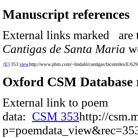
Manuscript references
External links
marked
are 
Cantigas de Santa Maria
we
[E]
353
view
http://www.pbm.com/~lindahl/cantigas/facsimiles/E/629
Oxford CSM Database 
External link to poem
data:
CSM 353
http://csm.
p=poemdata_view&rec=35