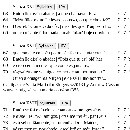
Stanza XVI
Syllables
IPA
63
Entôn lle diss' o abade,
|
a que chamavan Fiíz:
7'
|
7 
64
“Méu fillo, o que lle lévas
|
come-o, ou que che diz?”
7'
|
7 
65
Diss' el: “Come cada día;
|
mas des que ll' aquesto fiz,
7'
|
7 
66
nunca m' ante falou nada,
|
mais foi-m' hoje convidar
7'
|
7 
Stanza XVII
Syllables
IPA
67
que con el e con séu padre
|
éu fosse a jantar cras.”
7'
|
7 
68
Entôn lle diss' o abade:
|
“Pois que tu est' oíd' hás,
7'
|
7 
69
e creo certãamente
|
que con eles jantarás,
7'
|
7 
70
rógo-t' éu que vaa tigo
|
comer de tan bon manjar.”
7'
|
7 
Quen a omagen da Virgen
|
e de séu Fillo honrrar...
Cantigas de Santa Maria for Singers ©2013 by Andrew Casson
www.cantigasdesantamaria.com/csm/353
Stanza XVIII
Syllables
IPA
71
Entôn se foi o abade
|
e chamou os monges séus
7'
|
7 
72
e disse-lles: “Ai, amigos,
|
cras me irei éu, par Déus,
7'
|
7 
73
esto sei certãamente;
|
e porend' a Don Matéus,
7'
|
7 
74
vósso monge, por abade
|
escolled' en méu logar.”
7'
|
7 