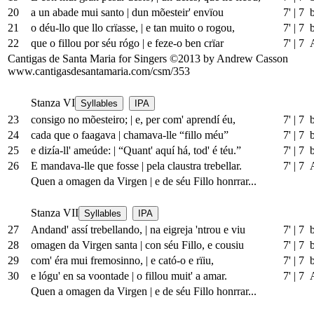
20
a
un
abade mui santo
|
dun mõesteir' envïou
7'
|
7 
21
o déu-llo que llo crïasse,
|
e tan muito o rogou,
7'
|
7 
22
que o fillou por séu rógo
|
e feze-o ben crïar
7'
|
7 
Cantigas de Santa Maria for Singers ©2013 by Andrew Casson
www.cantigasdesantamaria.com/csm/353
Stanza VI
Syllables
IPA
23
consigo no mõesteiro;
|
e, per com' aprendí éu,
7'
|
7 
24
cada que o faagava
|
chamava-lle “fillo méu”
7'
|
7 
25
e dizía-ll' ameúde:
|
“Quant' aquí há, tod' é téu.”
7'
|
7 
26
E mandava-lle que fosse
|
pela claustra trebellar.
7'
|
7 
Quen a omagen da Virgen
|
e de séu Fillo honrrar...
Stanza VII
Syllables
IPA
27
Andand' assí trebellando,
|
na eigreja 'ntrou e viu
7'
|
7 
28
omagen da Virgen santa
|
con séu Fillo, e cousiu
7'
|
7 
29
com' éra mui fremosinno,
|
e cató-o e rïiu,
7'
|
7 
30
e lógu' en sa voontade
|
o fillou muit' a amar.
7'
|
7 
Quen a omagen da Virgen
|
e de séu Fillo honrrar...