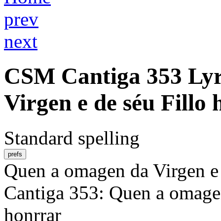
prev
next
CSM
Cantiga 353
Lyr
Virgen e de séu Fillo
Standard spelling
prefs
Quen a omagen da Virgen e 
Cantiga 353: Quen a omagen
honrrar