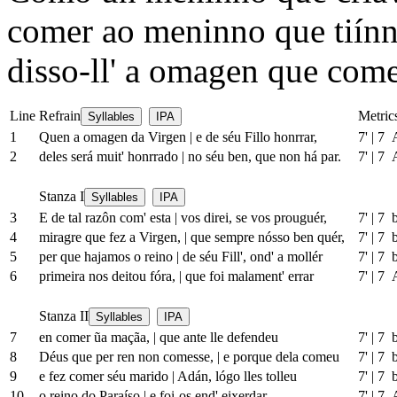
comer ao meninno que tiínn
disso-ll' a omagen que come
Line
Refrain
Metric
Syllables
IPA
1
Quen a omagen da Virgen
|
e de séu Fillo honrrar,
7'
|
7 
2
deles será muit' honrrado
|
no séu ben, que non há par.
7'
|
7 
Stanza I
Syllables
IPA
3
E de tal razôn com' esta
|
vos direi, se vos prouguér,
7'
|
7 
4
miragre que fez a Virgen,
|
que sempre nósso ben quér,
7'
|
7 
5
per que hajamos o reino
|
de séu Fill', ond' a mollér
7'
|
7 
6
primeira nos deitou fóra,
|
que foi malament' errar
7'
|
7 
Stanza II
Syllables
IPA
7
en comer ũa maçãa,
|
que ante lle defendeu
7'
|
7 
8
Déus que per ren non comesse,
|
e porque dela comeu
7'
|
7 
9
e fez comer séu marido
|
Adán, lógo lles tolleu
7'
|
7 
10
o reino do Paraíso
|
e foi-os end' eixerdar.
7'
|
7 