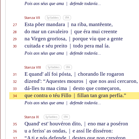
Pois aos séus que ama
|
defende todavía...
Stanza VII
Syllables
IPA
Esta põer mandara
|
na riba, mantẽente,
27
do mar un cavaleiro
|
que éra mui creente
28
na Virgen grorïosa,
|
porque viu que a gente
29
cuitada e séu preito
|
todo pera mal ía.
30
Pois aos séus que ama
|
defende todavía...
Stanza VIII
Syllables
IPA
E quand' alí foi pósta,
|
chorando lle rogaron
31
dizend': “Aquestes mouros
|
que nos assí cercaron,
32
dá-lles tu maa cima
|
desto que começaron,
33
que contra o téu Fillo
|
fillan tan gran perfía.”
34
Pois aos séus que ama
|
defende todavía...
Stanza IX
Syllables
IPA
Quand' est' houvéron dito,
|
eno mar a poséron
35
u a feriss' as ondas,
|
e assí lle disséron:
36
“A ti e nós defende
|
destes que non crevéron
37