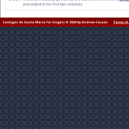
precedent in his first two volumes.
Cantigas de Santa Maria for Singers © 2026 by Andrew Casson
Terms of