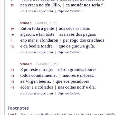
nen creen no téu Fillo,
|
ca mestér nos sería.”
38
Pois aos séus que ama
|
defende todavía...
Stanza X
Syllables
IPA
Entôn toda a gente
|
aos céos as mãos
39
alçaron, e tan tóste
|
as naves dos pagãos
40
eno mar s' afondaron
|
per rógo dos crischãos
41
e da bẽeita Madre,
|
que os guïou e guía.
42
Pois aos séus que ama
|
defende todavía...
Stanza XI
Syllables
IPA
E por este miragre
|
déron grandes loores
43
todos comũalmente,
|
maiores e mẽores,
44
aa Virgen bẽeita,
|
que aos pecadores
45
acórr' e a coitados
|
nas coitas noit' e día.
46
Pois aos séus que ama
|
defende todavía...
Footnotes
Mettmann actually points out the diaeresis in the word
Line 21
:
faiçõ