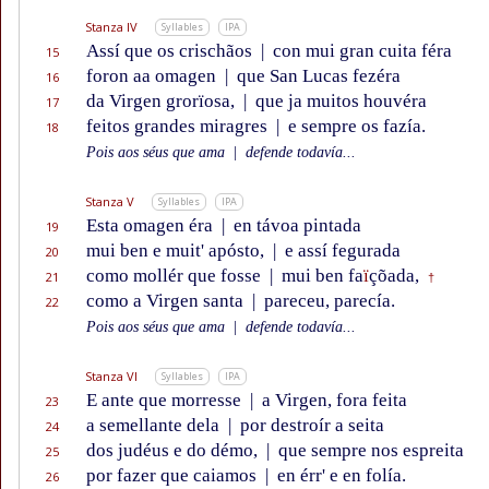
Stanza IV
Syllables
IPA
Assí que os crischãos
|
con mui gran cuita féra
15
foron aa omagen
|
que San Lucas fezéra
16
da Virgen grorïosa,
|
que ja muitos houvéra
17
feitos grandes miragres
|
e sempre os fazía.
18
Pois aos séus que ama
|
defende todavía...
Stanza V
Syllables
IPA
Esta omagen éra
|
en távoa pintada
19
mui ben e muit' apósto,
|
e assí fegurada
20
como mollér que fosse
|
mui ben fa
ï
çõada,
21
†
como a Virgen santa
|
pareceu, parecía.
22
Pois aos séus que ama
|
defende todavía...
Stanza VI
Syllables
IPA
E ante que morresse
|
a Virgen, fora feita
23
a semellante dela
|
por destroír a seita
24
dos judéus e do démo,
|
que sempre nos espreita
25
por fazer que caiamos
|
en érr' e en folía.
26