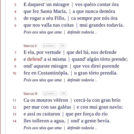
E daquest' un miragre
|
vos quéro contar óra
3
que fez Santa María,
|
a que nunca demóra
4
de rogar a séu Fillo,
|
ca sempre por nós óra
5
que nos valla nas coitas
|
mui grandes todavía.
6
Pois aos séus que ama
|
defende todavía...
Stanza II
Syllables
IPA
E ela, por vertude
|
que del há, nos defende
7
e
defend'
a si misma
|
quand' algún tórto prende;
8
ond' aqueste miragre
|
que vos direi porende
9
fez en Costantinópla,
|
u gran tórto prendía.
10
Pois aos séus que ama
|
defende todavía...
Stanza III
Syllables
IPA
Ca os mouros vẽéron
|
cercá-la con gran brío
11
per mar con sas galéas
|
e con mui gran navío;
12
e assí os cuitaron
|
que per força do río
13
lles tolleron a agua,
|
ond' a gente bevía.
14
Pois aos séus que ama
|
defende todavía...