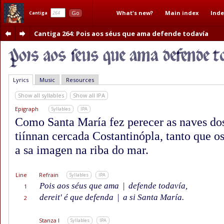
What's new?
Main index
Inde
Go
Cantiga
Cantiga 264
: Pois aos séus que ama defende todavía
Lyrics
Music
Resources
Show all syllables
Show all IPA
Epigraph
Syllables
IPA
Como Santa María fez perecer as naves do
tiínnan cercada Costantinópla, tanto que o
a sa imagen na riba do mar.
Line
Refrain
Syllables
IPA
Pois aos séus que ama
|
defende todavía,
1
dereit' é que defenda
|
a si Santa María.
2
Stanza I
Syllables
IPA