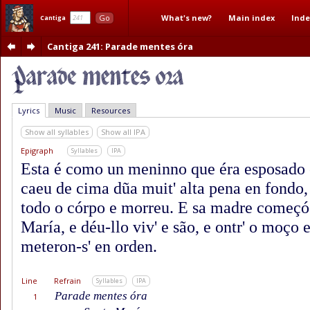
What's new?
Main index
Inde
Go
Cantiga
Cantiga 241
: Parade mentes óra
Lyrics
Music
Resources
Show all syllables
Show all IPA
Epigraph
Syllables
IPA
Esta é como un meninno que éra esposado
caeu de cima dũa muit' alta pena en fondo,
todo o córpo e morreu. E sa madre começó-
María, e déu-llo viv' e são, e ontr' o moço 
meteron-s' en orden.
Line
Refrain
Syllables
IPA
Parade mentes óra
1