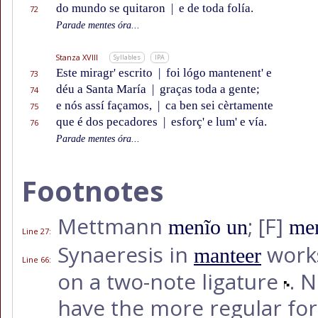
do mundo se quitaron
|
e de toda folía.
72
Parade mentes óra...
Stanza XVIII
Syllables
IPA
Este miragr' escrito
|
foi lógo mantenent' e
73
déu a Santa María
|
graças toda a gente;
74
e nós assí façamos,
|
ca ben sei cèrtamente
75
que é dos pecadores
|
esforç' e lum' e vía.
76
Parade mentes óra...
Footnotes
Mettmann
;
[F]
menĩo un
me
Line 27
:
Synaeresis in
works
manteer
Line 66
:
on a two-note ligature
. 
have the more regular f