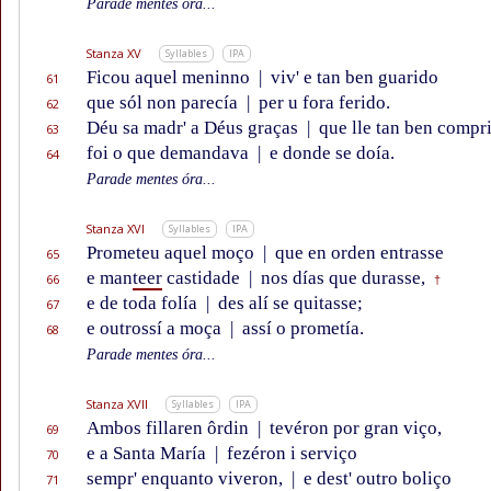
Parade mentes óra...
Stanza XV
Syllables
IPA
Ficou aquel meninno
|
viv' e tan ben guarido
61
que sól non parecía
|
per u fora ferido.
62
Déu sa madr' a Déus graças
|
que lle tan ben compr
63
foi o que demandava
|
e donde se doía.
64
Parade mentes óra...
Stanza XVI
Syllables
IPA
Prometeu aquel moço
|
que en orden entrasse
65
e man
teer
castidade
|
nos días que durasse,
66
†
e de toda folía
|
des alí se quitasse;
67
e outrossí a moça
|
assí o prometía.
68
Parade mentes óra...
Stanza XVII
Syllables
IPA
Ambos fillaren ôrdin
|
tevéron por gran viço,
69
e a Santa María
|
fezéron i serviço
70
sempr' enquanto viveron,
|
e dest' outro boliço
71