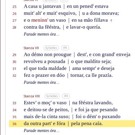
A casa u jantavan
|
en un pened' estava
25
muit' alt' e muit' esquivo,
|
u a dona morava;
26
e o
meninn'
un vaso
|
en sa mão fillava
27
†
contra ũa fẽéstra,
|
e lavar-o quería.
28
Parade mentes óra...
Stanza VII
Syllables
IPA
Ao démo non prougue
|
dest', e con grand' enveja
29
revolveu a pousada
|
o que maldito seja;
30
el que toda maldade
|
ama sempr' e deseja
31
fez o prazer en dóo
|
tornar, ca lle prazía.
32
Parade mentes óra...
Stanza VIII
Syllables
IPA
Estev' o moç' o vaso
|
na fẽéstra lavando,
33
e deitou-se de peitos,
|
e foi ja que pesando
34
mais de-la cinta suso;
|
foi o dém' o puxando
35
da outra part' e fóra
|
pela pena caía.
36
Parade mentes óra...