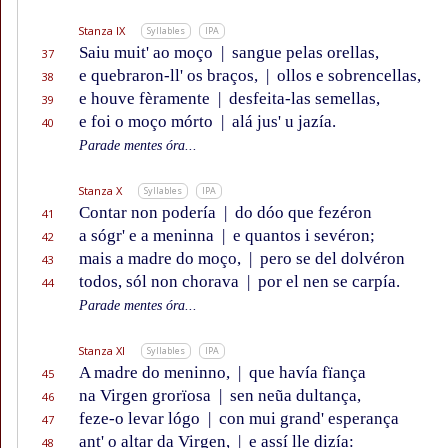
Stanza IX
Syllables
IPA
Saiu muit' ao moço
|
sangue pelas orellas,
37
e quebraron-ll' os braços,
|
ollos e sobrencellas,
38
e houve fèramente
|
desfeita-las semellas,
39
e foi o moço mórto
|
alá jus' u jazía.
40
Parade mentes óra...
Stanza X
Syllables
IPA
Contar non podería
|
do dóo que fezéron
41
a sógr' e a meninna
|
e quantos i sevéron;
42
mais a madre do moço,
|
pero se del dolvéron
43
todos, sól non chorava
|
por el nen se carpía.
44
Parade mentes óra...
Stanza XI
Syllables
IPA
A madre do meninno,
|
que havía fïança
45
na Virgen grorïosa
|
sen neũa dultança,
46
feze-o levar lógo
|
con mui grand' esperança
47
ant' o altar da Virgen,
|
e assí lle dizía:
48