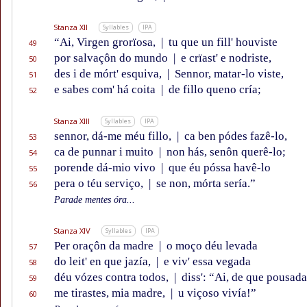
Stanza XII
Syllables
IPA
“Ai, Virgen grorïosa,
|
tu que un fill' houviste
49
por salvaçôn do mundo
|
e crïast' e nodriste,
50
des i de mórt' esquiva,
|
Sennor, matar-lo viste,
51
e sabes com' há coita
|
de fillo queno cría;
52
Stanza XIII
Syllables
IPA
sennor, dá-me méu fillo,
|
ca ben pódes fazê-lo,
53
ca de punnar i muito
|
non hás, senôn querê-lo;
54
porende dá-mio vivo
|
que éu póssa havê-lo
55
pera o téu serviço,
|
se non, mórta sería.”
56
Parade mentes óra...
Stanza XIV
Syllables
IPA
Per oraçôn da madre
|
o moço déu levada
57
do leit' en que jazía,
|
e viv' essa vegada
58
déu vózes contra todos,
|
diss': “Ai, de que pousada
59
me tirastes, mia madre,
|
u viçoso vivía!”
60