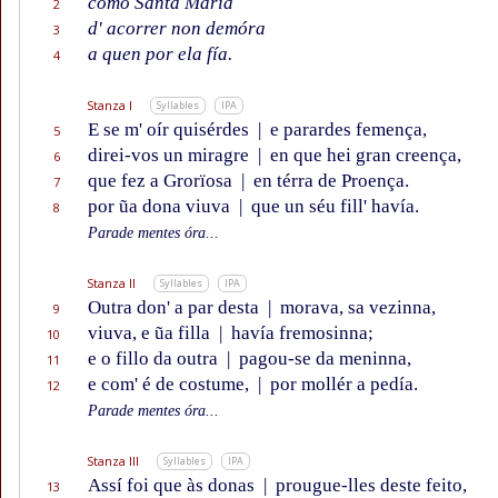
como Santa María
2
d' acorrer non demóra
3
a quen por ela fía.
4
Stanza I
Syllables
IPA
E se m' oír quisérdes
|
e parardes femença,
5
direi-vos un miragre
|
en que hei gran creença,
6
que fez a Grorïosa
|
en térra de Proença.
7
por ũa dona viuva
|
que un séu fill' havía.
8
Parade mentes óra...
Stanza II
Syllables
IPA
Outra don' a par desta
|
morava, sa vezinna,
9
viuva, e ũa filla
|
havía fremosinna;
10
e o fillo da outra
|
pagou-se da meninna,
11
e com' é de costume,
|
por mollér a pedía.
12
Parade mentes óra...
Stanza III
Syllables
IPA
Assí foi que às donas
|
prougue-lles deste feito,
13