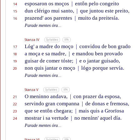
esposaron os moços
|
entôn pelo congeito
14
dun clérigo mui santo,
|
que juntou este preito,
15
prazend' aos parentes
|
muito da preitesía.
16
Parade mentes óra...
Stanza IV
Syllables
IPA
Lóg' a madre do moço
|
convidou de bon grado
17
a moça e sa madre,
|
e mandou ben provado
18
guisar de comer tóste;
|
e o jantar guisado,
19
non quis jantar o moço
|
lógo porque servía.
20
Parade mentes óra...
Stanza V
Syllables
IPA
O meninno andava,
|
con prazer da esposa,
21
servindo gran companna
|
de donas e fremosa,
22
que se entôn chegara;
|
mais quis a Grorïosa
23
mostrar i sa vertude
|
no menínn' aquel día.
24
Parade mentes óra...
Stanza VI
Syllables
IPA