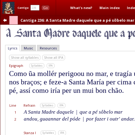
What's new?
Main index
Inde
Go
Cantiga
Cantiga 236
: A Santa Madre daquele que a pé sôbelo ma
Lyrics
Music
Resources
Show all syllables
Show all IPA
Epigraph
Syllables
IPA
Como ũa mollér perigoou no mar, e tragía 
nos braços; e feze-a Santa María per cima 
pé, assí como iría per un mui bon chão.
Line
Refrain
Syllables
IPA
A Santa Madre daquele
|
que a pé sôbelo mar
1
andou, guaannar del póde
|
por fazer i outr' andar.
2
Stanza I
Syllables
IPA