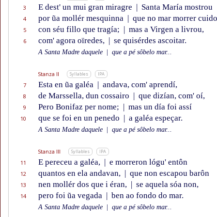
E dest' un mui gran miragre
|
Santa María mostrou
3
por ũa mollér mesquinna
|
que no mar morrer cuid
4
con séu fillo que tragía;
|
mas a Virgen a livrou,
5
com' agora oïredes,
|
se quisérdes ascoitar.
6
A Santa Madre daquele
|
que a pé sôbelo mar...
Stanza II
Syllables
IPA
Esta en ũa galéa
|
andava, com' aprendí,
7
de Marssella, dun cossairo
|
que dizían, com' oí,
8
Pero Bonifaz per nome;
|
mas un día foi assí
9
que se foi en un penedo
|
a galéa espeçar.
10
A Santa Madre daquele
|
que a pé sôbelo mar...
Stanza III
Syllables
IPA
E pereceu a galéa,
|
e morreron lógu' entôn
11
quantos en ela andavan,
|
que non escapou barôn
12
nen mollér dos que i éran,
|
se aquela sóa non,
13
pero foi ũa vegada
|
ben ao fondo do mar.
14
A Santa Madre daquele
|
que a pé sôbelo mar...