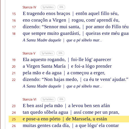
Stanza IV
Syllables
IPA
E tragendo enos braços
|
entôn aquel fillo séu,
15
eno coraçôn a Virgen
|
rogou, com' aprendí éu,
16
dizendo: “Sennor mui santa,
|
por amor do Fillo téu
17
que sempre muito guardásti,
|
queiras este méu gua
18
A Santa Madre daquele
|
que a pé sôbelo mar...
Stanza V
Syllables
IPA
Ela aquesto rogando,
|
foi-lle lóg' aparecer
19
a Virgen Santa María
|
e foi-a lógo prender
20
pela mão e da agua
|
a começou a erger,
21
dizendo: “Non hajas medo,
|
ca éu te venn' ajudar.”
22
A Santa Madre daquele
|
que a pé sôbelo mar...
Stanza VI
Syllables
IPA
E ben assí pela mão
|
a levou ben sen afán
23
tan quedo sôbela agua
|
assí come per un pran,
24
e pose-a eno pórto
|
de Marssela, u están
25
muitas gentes cada día,
|
a que lógu' ela contar
26