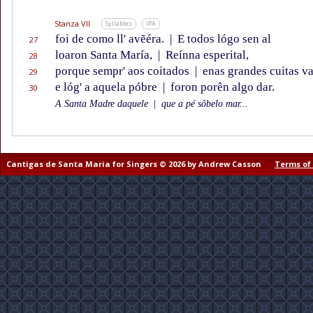
Stanza VII
Syllables
IPA
foi de como ll' avẽéra.
|
E todos lógo sen al
27
loaron Santa María,
|
Reínna esperital,
28
porque sempr' aos coitados
|
enas grandes cuitas va
29
e lóg' a aquela póbre
|
foron porên algo dar.
30
A Santa Madre daquele
|
que a pé sôbelo mar...
Cantigas de Santa Maria for Singers © 2026 by Andrew Casson
Terms of