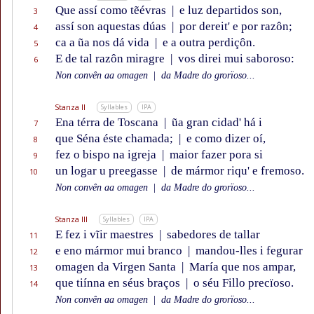
Que assí como tẽévras
|
e luz departidos son,
3
assí son aquestas dúas
|
por dereit' e por razôn;
4
ca a ũa nos dá vida
|
e a outra perdiçôn.
5
E de tal razôn miragre
|
vos direi mui saboroso:
6
Non convên aa omagen
|
da Madre do grorïoso...
Stanza II
Syllables
IPA
Ena térra de Toscana
|
ũa gran cidad' há i
7
que Séna éste chamada;
|
e como dizer oí,
8
fez o bispo na igreja
|
maior fazer pora si
9
un logar u preegasse
|
de mármor riqu' e fremoso.
10
Non convên aa omagen
|
da Madre do grorïoso...
Stanza III
Syllables
IPA
E fez i vĩir maestres
|
sabedores de tallar
11
e eno mármor mui branco
|
mandou-lles i fegurar
12
omagen da Virgen Santa
|
María que nos ampar,
13
que tiínna en séus braços
|
o séu Fillo precïoso.
14
Non convên aa omagen
|
da Madre do grorïoso...