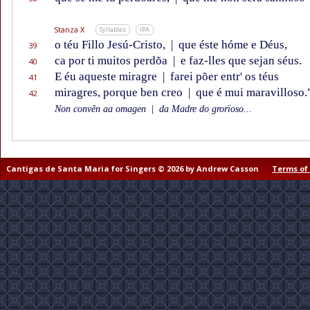
Stanza X
Syllables
IPA
o téu Fillo Jesú-Cristo,
|
que éste hóme e Déus,
39
ca por ti muitos perdõa
|
e faz-lles que sejan séus.
40
E éu aqueste miragre
|
farei põer entr' os téus
41
miragres, porque ben creo
|
que é mui maravilloso.
42
Non convên aa omagen
|
da Madre do grorïoso...
Cantigas de Santa Maria for Singers © 2026 by Andrew Casson
Terms of