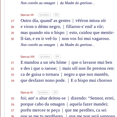
Non convên aa omagen
|
da Madre do grorïoso...
Stanza VII
Syllables
IPA
Outro día, quand' as gentes
|
vẽéron missa oír
27
e viron o démo negro,
|
fillaron-s' end' a riír;
28
mas quando oiu o bispo
|
esto, cuidou que mentir-
29
ll-ían, e en ir veê-lo
|
non vos foi mui vagaroso.
30
Non convên aa omagen
|
da Madre do grorïoso...
Stanza VIII
Syllables
IPA
E mandou a un séu hóme
|
que o lavasse mui ben
31
e des i que o raesse;
|
mais sól non lle prestou ren:
32
ca de guisa o tornara
|
negro a que nos mantên,
33
que desfazer nono pode.
|
E o bispo mui choroso
34
Stanza IX
Syllables
IPA
foi; ant' o altar deitou-se
|
dizendo: “Sennor, errei,
35
porque cabo da omagen
|
aquela fazer mandei;
36
porên mercee te peço
|
que me perdões, ca sei
37
que se me tu perdõares,
|
que me non será sannoso
38