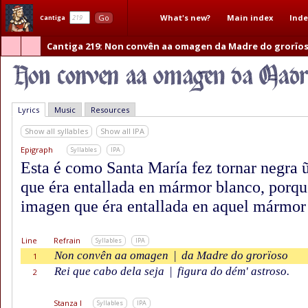
What's new?
Main index
Inde
Go
Cantiga
Cantiga 219
: Non convên aa omagen da Madre do grorïos
Lyrics
Music
Resources
Show all syllables
Show all IPA
Epigraph
Syllables
IPA
Esta é como Santa María fez tornar negra 
que éra entallada en mármor blanco, porque
imagen que éra entallada en aquel mármo
Line
Refrain
Syllables
IPA
Non convên aa omagen
|
da Madre do grorïoso
1
Rei que cabo dela seja
|
figura do dém' astroso.
2
Stanza I
Syllables
IPA