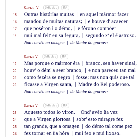
Stanza IV
Syllables
IPA
Outras histórïas muitas
|
en aquel mármor fazer
15
mandou de muitas naturas;
|
e houve d' acaecer
16
que poséron i o démo,
|
e fôrono compõer
17
mui mal feit' en sa fegura,
|
segundo x' el é astroso.
18
Non convên aa omagen
|
da Madre do grorïoso...
Stanza V
Syllables
IPA
Mas porque o mármor éra
|
branco, sen haver sinal,
19
houv' o dém' a seer branco,
|
e non pareceu tan mal
20
como fezéra se negro
|
fosse; mas non quis que tal
21
ficasse a Virgen santa,
|
Madre do Rei poderoso.
22
Non convên aa omagen
|
da Madre do grorïoso...
Stanza VI
Syllables
IPA
Aquesto todos lo viron.
|
Ond' avẽo ũa vez
23
que a Virgen glorïosa
|
sobr' esto miragre fez
24
tan grande, que a omagen
|
do démo tal come pez
25
fez tornar en ũa hóra
|
mui feo e mui lixoso.
26