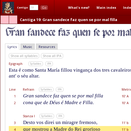
What's new?
Main index
Inde
Go
Cantiga
Cantiga 19
: Gran sandece faz quen se por mal filla
Lyrics
Music
Resources
Show all syllables
Show all IPA
Epigraph
Syllables
IPA
Esta é como Santa María fillou vingança dos tres cavaleir
ant' o séu altar.
Line
Refrain
Metri
Syllables
IPA
Gran sandece faz quen se por mal filla
1
10' A
cona que de Déus é Madre e Filla.
2
10' A
Stanza I
Syllables
IPA
Desto vos direi un miragre fremoso,
3
11' b
que mostrou a Madre do Rei grorïoso
4
11' b