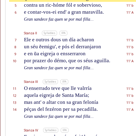
contra un ric-hóme fól e sobervioso,
5
11' b
e contar-vos-ei end' a gran maravilla.
6
11' A
Gran sandece faz quen se por mal filla...
Stanza II
Syllables
IPA
Ele e outros dous un día acharon
7
11' b
un séu ẽemigu', e pós el derranjaron
8
11' b
e en ũa eigreja o ensserraron
9
11' b
por prazer do démo, que os séus aguilla.
10
11' A
Gran sandece faz quen se por mal filla...
Stanza III
Syllables
IPA
O enserrado teve que lle valrría
11
11' b
aquela eigreja de Santa María;
12
11' b
mas ant' o altar con sa gran felonía
13
11' b
péças del fezéron per sa pecadilla.
14
11' A
Gran sandece faz quen se por mal filla...
Stanza IV
Syllables
IPA