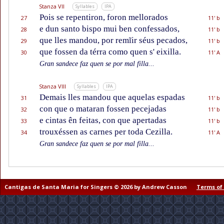
Stanza VII
Syllables
IPA
Pois se repentiron, foron mellorados
27
11' b
e dun santo bispo mui ben confessados,
28
11' b
que lles mandou, por remĩir séus pecados,
29
11' b
que fossen da térra como quen s' eixilla.
30
11' A
Gran sandece faz quen se por mal filla...
Stanza VIII
Syllables
IPA
Demais lles mandou que aquelas espadas
31
11' b
con que o mataran fossen pecejadas
32
11' b
e cintas ên feitas, con que apertadas
33
11' b
trouxéssen as carnes per toda Cezilla.
34
11' A
Gran sandece faz quen se por mal filla...
Cantigas de Santa Maria for Singers © 2026 by Andrew Casson
Terms of