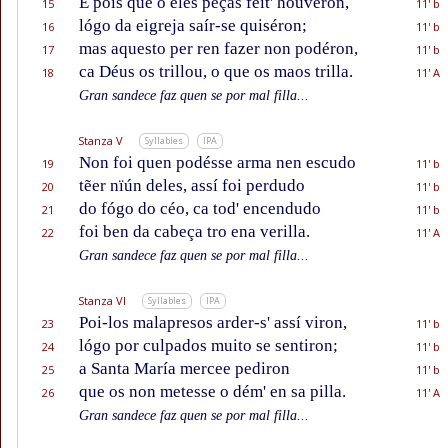
E pois que o eles péças feit' houvéron,
15
11' b
lógo da eigreja saír-se quiséron;
16
11' b
mas aquesto per ren fazer non podéron,
17
11' b
ca Déus os trillou, o que os maos trilla.
18
11' A
Gran sandece faz quen se por mal filla...
Stanza V
Syllables
IPA
Non foi quen podésse arma nen escudo
19
11' b
tẽer nïún deles, assí foi perdudo
20
11' b
do fógo do céo, ca tod' encendudo
21
11' b
foi ben da cabeça tro ena verilla.
22
11' A
Gran sandece faz quen se por mal filla...
Stanza VI
Syllables
IPA
Poi-los malapresos arder-s' assí viron,
23
11' b
lógo por culpados muito se sentiron;
24
11' b
a Santa María mercee pediron
25
11' b
que os non metesse o dém' en sa pilla.
26
11' A
Gran sandece faz quen se por mal filla...